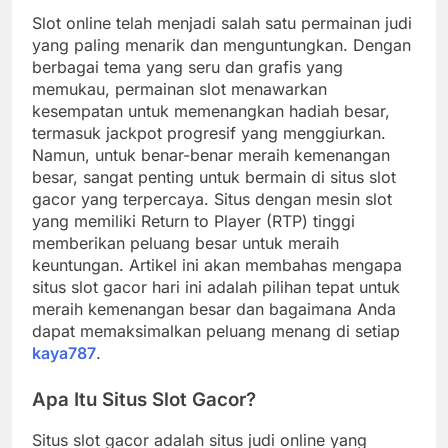
Slot online telah menjadi salah satu permainan judi
yang paling menarik dan menguntungkan. Dengan
berbagai tema yang seru dan grafis yang
memukau, permainan slot menawarkan
kesempatan untuk memenangkan hadiah besar,
termasuk jackpot progresif yang menggiurkan.
Namun, untuk benar-benar meraih kemenangan
besar, sangat penting untuk bermain di situs slot
gacor yang terpercaya. Situs dengan mesin slot
yang memiliki Return to Player (RTP) tinggi
memberikan peluang besar untuk meraih
keuntungan. Artikel ini akan membahas mengapa
situs slot gacor hari ini adalah pilihan tepat untuk
meraih kemenangan besar dan bagaimana Anda
dapat memaksimalkan peluang menang di setiap
kaya787
.
Apa Itu Situs Slot Gacor?
Situs slot gacor adalah situs judi online yang