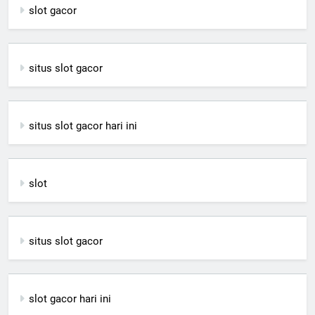
slot gacor
situs slot gacor
situs slot gacor hari ini
slot
situs slot gacor
slot gacor hari ini