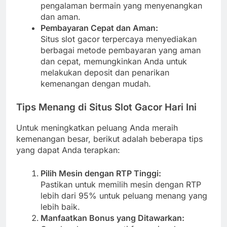
pengalaman bermain yang menyenangkan
dan aman.
Pembayaran Cepat dan Aman:
Situs slot gacor terpercaya menyediakan
berbagai metode pembayaran yang aman
dan cepat, memungkinkan Anda untuk
melakukan deposit dan penarikan
kemenangan dengan mudah.
Tips Menang di Situs Slot Gacor Hari Ini
Untuk meningkatkan peluang Anda meraih
kemenangan besar, berikut adalah beberapa tips
yang dapat Anda terapkan:
Pilih Mesin dengan RTP Tinggi:
Pastikan untuk memilih mesin dengan RTP
lebih dari 95% untuk peluang menang yang
lebih baik.
Manfaatkan Bonus yang Ditawarkan: