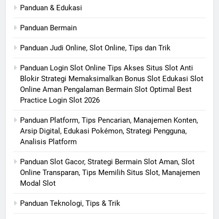
Panduan & Edukasi
Panduan Bermain
Panduan Judi Online, Slot Online, Tips dan Trik
Panduan Login Slot Online Tips Akses Situs Slot Anti
Blokir Strategi Memaksimalkan Bonus Slot Edukasi Slot
Online Aman Pengalaman Bermain Slot Optimal Best
Practice Login Slot 2026
Panduan Platform, Tips Pencarian, Manajemen Konten,
Arsip Digital, Edukasi Pokémon, Strategi Pengguna,
Analisis Platform
Panduan Slot Gacor, Strategi Bermain Slot Aman, Slot
Online Transparan, Tips Memilih Situs Slot, Manajemen
Modal Slot
Panduan Teknologi, Tips & Trik