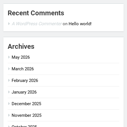
Recent Comments
A WordPress Commenter
on
Hello world!
Archives
May 2026
March 2026
February 2026
January 2026
December 2025
November 2025
October 2025