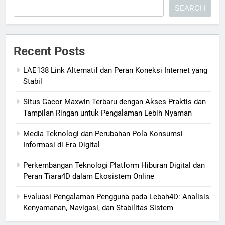
SEARCH
Recent Posts
LAE138 Link Alternatif dan Peran Koneksi Internet yang
Stabil
Situs Gacor Maxwin Terbaru dengan Akses Praktis dan
Tampilan Ringan untuk Pengalaman Lebih Nyaman
Media Teknologi dan Perubahan Pola Konsumsi
Informasi di Era Digital
Perkembangan Teknologi Platform Hiburan Digital dan
Peran Tiara4D dalam Ekosistem Online
Evaluasi Pengalaman Pengguna pada Lebah4D: Analisis
Kenyamanan, Navigasi, dan Stabilitas Sistem