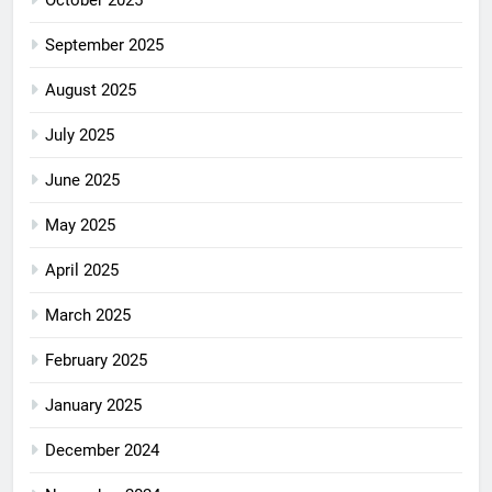
September 2025
August 2025
July 2025
June 2025
May 2025
April 2025
March 2025
February 2025
January 2025
December 2024