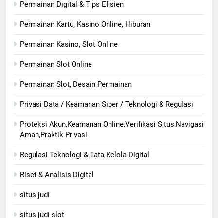
Permainan Digital & Tips Efisien
Permainan Kartu, Kasino Online, Hiburan
Permainan Kasino, Slot Online
Permainan Slot Online
Permainan Slot, Desain Permainan
Privasi Data / Keamanan Siber / Teknologi & Regulasi
Proteksi Akun,Keamanan Online,Verifikasi Situs,Navigasi
Aman,Praktik Privasi
Regulasi Teknologi & Tata Kelola Digital
Riset & Analisis Digital
situs judi
situs judi slot