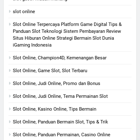
slot online
Slot Online Terpercaya Platform Game Digital Tips &
Panduan Slot Teknologi Sistem Pembayaran Review
Situs Hiburan Online Strategi Bermain Slot Dunia
iGaming Indonesia
Slot Online, Champion4D, Kemenangan Besar
Slot Online, Game Slot, Slot Terbaru
Slot Online, Judi Online, Promo dan Bonus
Slot Online, Judi Online, Tema Permainan Slot
Slot Online, Kasino Online, Tips Bermain
Slot Online, Panduan Bermain Slot, Tips & Trik
Slot Online, Panduan Permainan, Casino Online