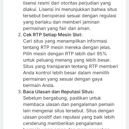
lisensi resmi dari otoritas perjudian yang
diakui. Lisensi ini menunjukkan bahwa situs
tersebut beroperasi sesuai dengan regulasi
yang berlaku dan memberi jaminan
permainan yang fair dan aman.
Cek RTP Setiap Mesin Slot:
Cari situs yang menampilkan informasi
tentang RTP mesin mereka dengan jelas.
Pilih mesin dengan RTP lebih dari 95%
untuk peluang menang yang lebih besar.
Situs yang transparan tentang RTP memberi
Anda kontrol lebih besar dalam memilih
permainan yang sesuai dengan gaya
bermain Anda.
Baca Ulasan dan Reputasi Situs:
Sebelum bergabung, pastikan untuk
membaca ulasan dan pengalaman pemain
lain mengenai situs tersebut. Situs dengan
ulasan positif dan reputasi yang baik lebih
cenderung memberikan pengalaman