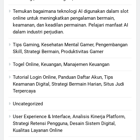
Temukan bagaimana teknologi AI digunakan dalam slot
online untuk meningkatkan pengalaman bermain,
keamanan, dan keadilan permainan. Pelajari manfaat AI
dalam industri perjudian.
Tips Gaming, Kesehatan Mental Gamer, Pengembangan
Skill, Strategi Bermain, Produktivitas Gamer
Togel Online, Keuangan, Manajemen Keuangan
Tutorial Login Online, Panduan Daftar Akun, Tips
Keamanan Digital, Strategi Bermain Harian, Situs Judi
Terpercaya
Uncategorized
User Experience & Interface, Analisis Kinerja Platform,
Strategi Retensi Pengguna, Desain Sistem Digital,
Kualitas Layanan Online