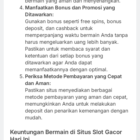
bermain yang aman dan menyenangkan.
Manfaatkan Bonus dan Promosi yang
Ditawarkan:
Gunakan bonus seperti free spins, bonus
deposit, dan cashback untuk
memperpanjang waktu bermain Anda tanpa
harus mengeluarkan uang lebih banyak.
Pastikan untuk membaca syarat dan
ketentuan dari setiap bonus yang
ditawarkan agar Anda dapat
memanfaatkannya dengan optimal.
Periksa Metode Pembayaran yang Cepat
dan Aman:
Pastikan situs menyediakan berbagai
metode pembayaran yang aman dan cepat,
memungkinkan Anda untuk melakukan
deposit dan penarikan kemenangan dengan
mudah.
Keuntungan Bermain di Situs Slot Gacor
Hari Ini