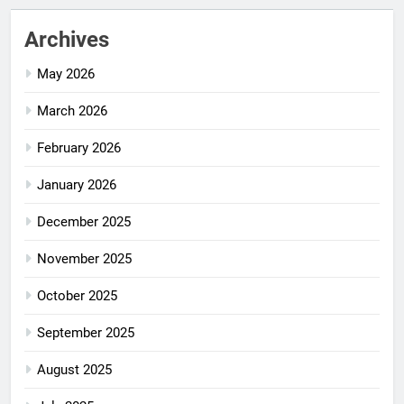
Archives
May 2026
March 2026
February 2026
January 2026
December 2025
November 2025
October 2025
September 2025
August 2025