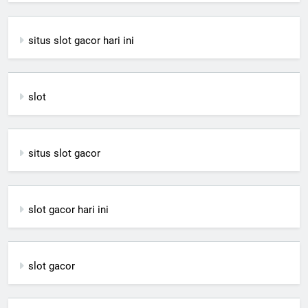
situs slot gacor hari ini
slot
situs slot gacor
slot gacor hari ini
slot gacor