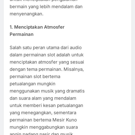
bermain yang lebih mendalam dan
menyenangkan.
1.
Menciptakan Atmosfer
Permainan
Salah satu peran utama dari audio
dalam permainan slot adalah untuk
menciptakan atmosfer yang sesuai
dengan tema permainan. Misalnya,
permainan slot bertema
petualangan mungkin
menggunakan musik yang dramatis
dan suara alam yang mendalam
untuk memberi kesan petualangan
yang menegangkan, sementara
permainan bertema Mesir Kuno
mungkin menggabungkan suara
angin padang pasir dan musik