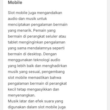
Mobile
Slot mobile juga mengandalkan
audio dan musik untuk
menciptakan pengalaman bermain
yang menarik. Pemain yang
bermain di perangkat seluler atau
tablet menginginkan pengalaman
yang sama mendalamnya seperti
bermain di desktop. Dengan
menggunakan teknologi audio
yang lebih baik dan menghadirkan
musik yang sesuai, pengembang
slot mobile memastikan bahwa
pengalaman bermain di perangkat
kecil tetap mengasyikkan dan
menyenangkan.
Musik latar dan efek suara yang
digunakan dalam slot mobile juga