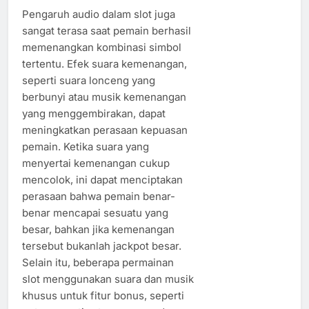
Pengaruh audio dalam slot juga
sangat terasa saat pemain berhasil
memenangkan kombinasi simbol
tertentu. Efek suara kemenangan,
seperti suara lonceng yang
berbunyi atau musik kemenangan
yang menggembirakan, dapat
meningkatkan perasaan kepuasan
pemain. Ketika suara yang
menyertai kemenangan cukup
mencolok, ini dapat menciptakan
perasaan bahwa pemain benar-
benar mencapai sesuatu yang
besar, bahkan jika kemenangan
tersebut bukanlah jackpot besar.
Selain itu, beberapa permainan
slot menggunakan suara dan musik
khusus untuk fitur bonus, seperti