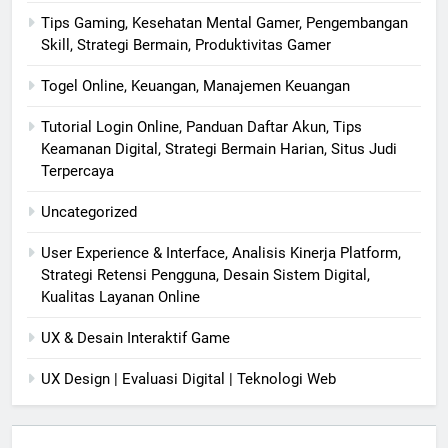
Tips Gaming, Kesehatan Mental Gamer, Pengembangan
Skill, Strategi Bermain, Produktivitas Gamer
Togel Online, Keuangan, Manajemen Keuangan
Tutorial Login Online, Panduan Daftar Akun, Tips
Keamanan Digital, Strategi Bermain Harian, Situs Judi
Terpercaya
Uncategorized
User Experience & Interface, Analisis Kinerja Platform,
Strategi Retensi Pengguna, Desain Sistem Digital,
Kualitas Layanan Online
UX & Desain Interaktif Game
UX Design | Evaluasi Digital | Teknologi Web