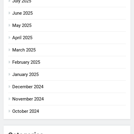
July 2025
June 2025
May 2025
April 2025
March 2025
February 2025
January 2025
December 2024
November 2024
October 2024