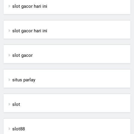
slot gacor hari ini
slot gacor hari ini
slot gacor
situs parlay
slot
slot88