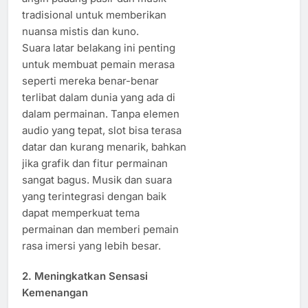
tradisional untuk memberikan
nuansa mistis dan kuno.
Suara latar belakang ini penting
untuk membuat pemain merasa
seperti mereka benar-benar
terlibat dalam dunia yang ada di
dalam permainan. Tanpa elemen
audio yang tepat, slot bisa terasa
datar dan kurang menarik, bahkan
jika grafik dan fitur permainan
sangat bagus. Musik dan suara
yang terintegrasi dengan baik
dapat memperkuat tema
permainan dan memberi pemain
rasa imersi yang lebih besar.
2.
Meningkatkan Sensasi
Kemenangan