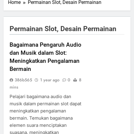
Home
Permainan Slot, Desain Permainan
Permainan Slot, Desain Permainan
Bagaimana Pengaruh Audio
dan Musik dalam Slot:
Meningkatkan Pengalaman
Bermain
386b565
1 year ago
0
8
mins
Pelajari bagaimana audio dan
musik dalam permainan slot dapat
meningkatkan pengalaman
bermain. Temukan bagaimana
elemen suara menciptakan
suasana, meningkatkan