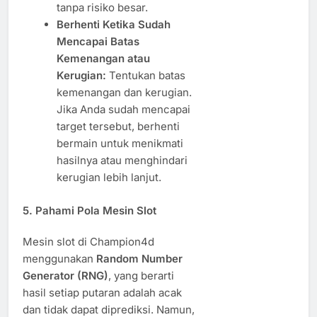
tanpa risiko besar.
Berhenti Ketika Sudah
Mencapai Batas
Kemenangan atau
Kerugian:
Tentukan batas
kemenangan dan kerugian.
Jika Anda sudah mencapai
target tersebut, berhenti
bermain untuk menikmati
hasilnya atau menghindari
kerugian lebih lanjut.
5.
Pahami Pola Mesin Slot
Mesin slot di Champion4d
menggunakan
Random Number
Generator (RNG)
, yang berarti
hasil setiap putaran adalah acak
dan tidak dapat diprediksi. Namun,