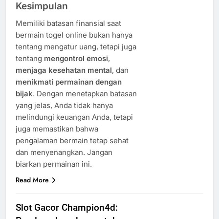
Kesimpulan
Memiliki batasan finansial saat
bermain togel online bukan hanya
tentang mengatur uang, tetapi juga
tentang
mengontrol emosi
,
menjaga kesehatan mental
, dan
menikmati permainan dengan
bijak
. Dengan menetapkan batasan
yang jelas, Anda tidak hanya
melindungi keuangan Anda, tetapi
juga memastikan bahwa
pengalaman bermain tetap sehat
dan menyenangkan. Jangan
biarkan permainan ini.
Read More
Slot Gacor Champion4d: