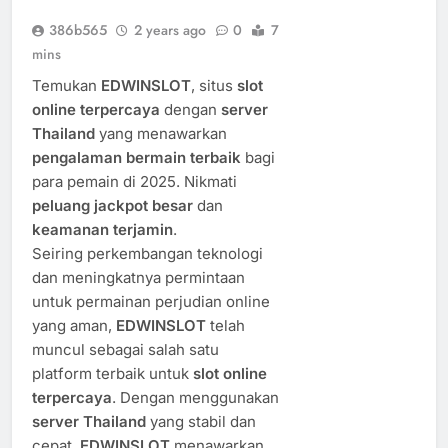
386b565
2 years ago
0
7
mins
Temukan
EDWINSLOT
, situs
slot
online terpercaya
dengan
server
Thailand
yang menawarkan
pengalaman bermain terbaik
bagi
para pemain di 2025. Nikmati
peluang jackpot besar
dan
keamanan terjamin
.
Seiring perkembangan teknologi
dan meningkatnya permintaan
untuk permainan perjudian online
yang aman,
EDWINSLOT
telah
muncul sebagai salah satu
platform terbaik untuk
slot online
terpercaya
. Dengan menggunakan
server Thailand
yang stabil dan
cepat,
EDWINSLOT
menawarkan