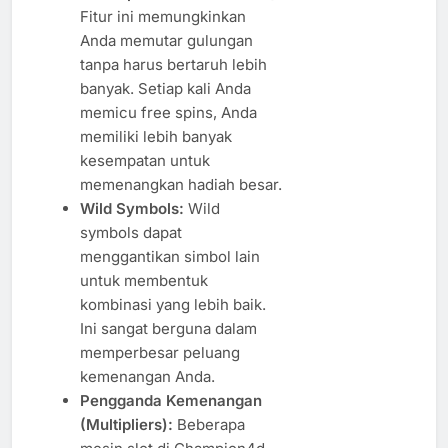
Fitur ini memungkinkan
Anda memutar gulungan
tanpa harus bertaruh lebih
banyak. Setiap kali Anda
memicu free spins, Anda
memiliki lebih banyak
kesempatan untuk
memenangkan hadiah besar.
Wild Symbols:
Wild
symbols dapat
menggantikan simbol lain
untuk membentuk
kombinasi yang lebih baik.
Ini sangat berguna dalam
memperbesar peluang
kemenangan Anda.
Pengganda Kemenangan
(Multipliers):
Beberapa