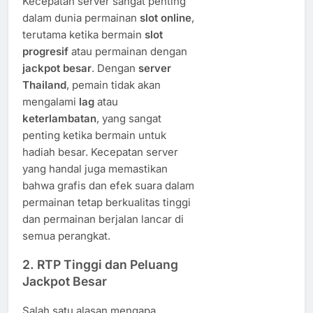
Kecepatan server sangat penting
dalam dunia permainan
slot online
,
terutama ketika bermain
slot
progresif
atau permainan dengan
jackpot besar
. Dengan
server
Thailand
, pemain tidak akan
mengalami
lag
atau
keterlambatan
, yang sangat
penting ketika bermain untuk
hadiah besar. Kecepatan server
yang handal juga memastikan
bahwa grafis dan efek suara dalam
permainan tetap berkualitas tinggi
dan permainan berjalan lancar di
semua perangkat.
2.
RTP Tinggi dan Peluang
Jackpot Besar
Salah satu alasan mengapa