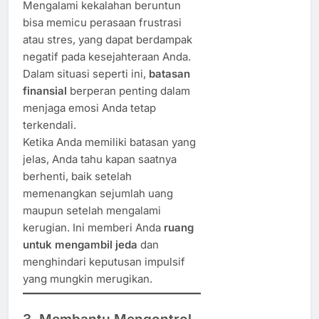
Mengalami kekalahan beruntun
bisa memicu perasaan frustrasi
atau stres, yang dapat berdampak
negatif pada kesejahteraan Anda.
Dalam situasi seperti ini,
batasan
finansial
berperan penting dalam
menjaga emosi Anda tetap
terkendali.
Ketika Anda memiliki batasan yang
jelas, Anda tahu kapan saatnya
berhenti, baik setelah
memenangkan sejumlah uang
maupun setelah mengalami
kerugian. Ini memberi Anda
ruang
untuk mengambil jeda
dan
menghindari keputusan impulsif
yang mungkin merugikan.