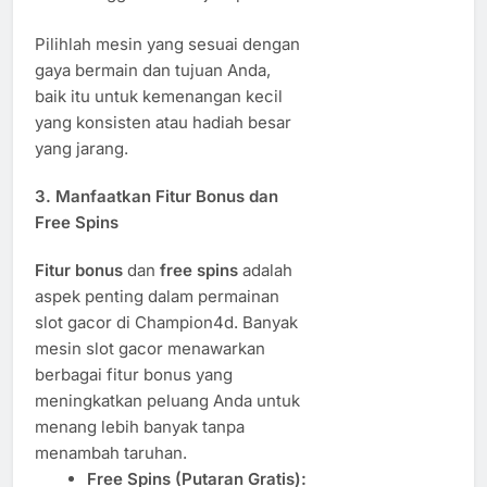
Pilihlah mesin yang sesuai dengan
gaya bermain dan tujuan Anda,
baik itu untuk kemenangan kecil
yang konsisten atau hadiah besar
yang jarang.
3.
Manfaatkan Fitur Bonus dan
Free Spins
Fitur bonus
dan
free spins
adalah
aspek penting dalam permainan
slot gacor di Champion4d. Banyak
mesin slot gacor menawarkan
berbagai fitur bonus yang
meningkatkan peluang Anda untuk
menang lebih banyak tanpa
menambah taruhan.
Free Spins (Putaran Gratis):