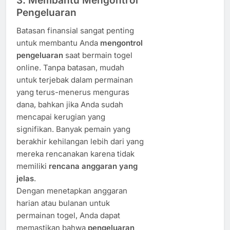
3. Membantu Mengontrol
Pengeluaran
Batasan finansial sangat penting
untuk membantu Anda
mengontrol
pengeluaran
saat bermain togel
online. Tanpa batasan, mudah
untuk terjebak dalam permainan
yang terus-menerus menguras
dana, bahkan jika Anda sudah
mencapai kerugian yang
signifikan. Banyak pemain yang
berakhir kehilangan lebih dari yang
mereka rencanakan karena tidak
memiliki
rencana anggaran yang
jelas
.
Dengan menetapkan anggaran
harian atau bulanan untuk
permainan togel, Anda dapat
memastikan bahwa
pengeluaran