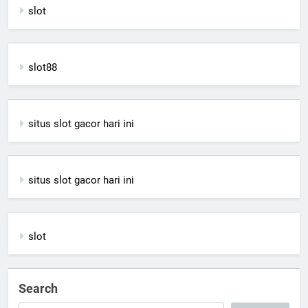
slot
slot88
situs slot gacor hari ini
situs slot gacor hari ini
slot
Search