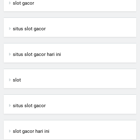
slot gacor
situs slot gacor
situs slot gacor hari ini
slot
situs slot gacor
slot gacor hari ini