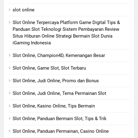
slot online
Slot Online Terpercaya Platform Game Digital Tips &
Panduan Slot Teknologi Sistem Pembayaran Review
Situs Hiburan Online Strategi Bermain Slot Dunia
iGaming Indonesia
Slot Online, Champion4D, Kemenangan Besar
Slot Online, Game Slot, Slot Terbaru
Slot Online, Judi Online, Promo dan Bonus
Slot Online, Judi Online, Tema Permainan Slot
Slot Online, Kasino Online, Tips Bermain
Slot Online, Panduan Bermain Slot, Tips & Trik
Slot Online, Panduan Permainan, Casino Online