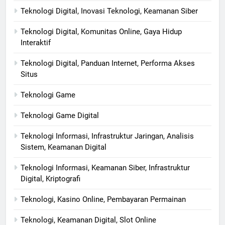
Teknologi Digital, Inovasi Teknologi, Keamanan Siber
Teknologi Digital, Komunitas Online, Gaya Hidup
Interaktif
Teknologi Digital, Panduan Internet, Performa Akses
Situs
Teknologi Game
Teknologi Game Digital
Teknologi Informasi, Infrastruktur Jaringan, Analisis
Sistem, Keamanan Digital
Teknologi Informasi, Keamanan Siber, Infrastruktur
Digital, Kriptografi
Teknologi, Kasino Online, Pembayaran Permainan
Teknologi, Keamanan Digital, Slot Online