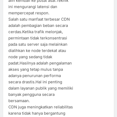
alih kembali ke pusat asal.Teknik
ini mengurangi latensi dan
mempercepat respon.
Salah satu manfaat terbesar CDN
adalah pembagian beban secara
cerdas.Ketika trafik melonjak,
permintaan tidak terkonsentrasi
pada satu server saja melainkan
dialihkan ke node terdekat atau
node yang sedang tidak
padat.Hasilnya adalah pengalaman
akses yang tetap mulus tanpa
adanya penurunan performa
secara drastis.Hal ini penting
dalam layanan publik yang memiliki
banyak pengguna secara
bersamaan.
CDN juga meningkatkan reliabilitas
karena tidak hanya bergantung