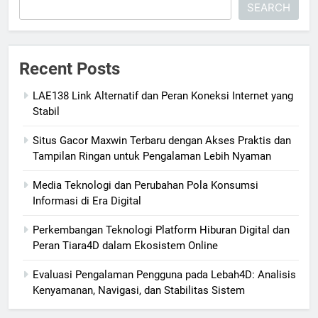
SEARCH
Recent Posts
LAE138 Link Alternatif dan Peran Koneksi Internet yang
Stabil
Situs Gacor Maxwin Terbaru dengan Akses Praktis dan
Tampilan Ringan untuk Pengalaman Lebih Nyaman
Media Teknologi dan Perubahan Pola Konsumsi
Informasi di Era Digital
Perkembangan Teknologi Platform Hiburan Digital dan
Peran Tiara4D dalam Ekosistem Online
Evaluasi Pengalaman Pengguna pada Lebah4D: Analisis
Kenyamanan, Navigasi, dan Stabilitas Sistem