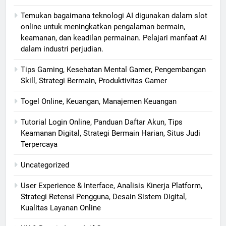
Temukan bagaimana teknologi AI digunakan dalam slot
online untuk meningkatkan pengalaman bermain,
keamanan, dan keadilan permainan. Pelajari manfaat AI
dalam industri perjudian.
Tips Gaming, Kesehatan Mental Gamer, Pengembangan
Skill, Strategi Bermain, Produktivitas Gamer
Togel Online, Keuangan, Manajemen Keuangan
Tutorial Login Online, Panduan Daftar Akun, Tips
Keamanan Digital, Strategi Bermain Harian, Situs Judi
Terpercaya
Uncategorized
User Experience & Interface, Analisis Kinerja Platform,
Strategi Retensi Pengguna, Desain Sistem Digital,
Kualitas Layanan Online