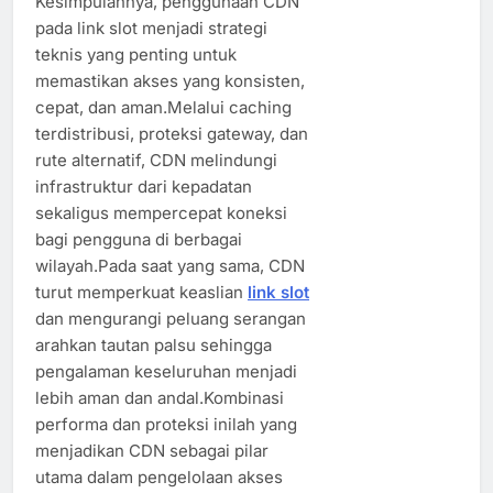
Kesimpulannya, penggunaan CDN
pada link slot menjadi strategi
teknis yang penting untuk
memastikan akses yang konsisten,
cepat, dan aman.Melalui caching
terdistribusi, proteksi gateway, dan
rute alternatif, CDN melindungi
infrastruktur dari kepadatan
sekaligus mempercepat koneksi
bagi pengguna di berbagai
wilayah.Pada saat yang sama, CDN
turut memperkuat keaslian
link slot
dan mengurangi peluang serangan
arahkan tautan palsu sehingga
pengalaman keseluruhan menjadi
lebih aman dan andal.Kombinasi
performa dan proteksi inilah yang
menjadikan CDN sebagai pilar
utama dalam pengelolaan akses