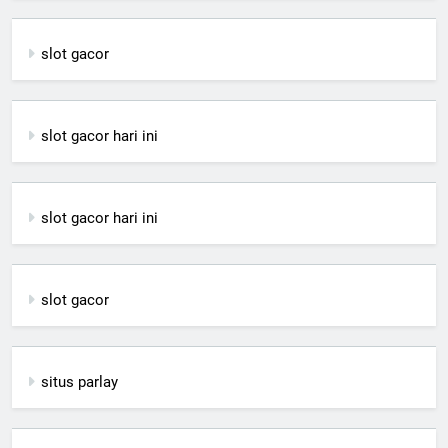
slot gacor
slot gacor hari ini
slot gacor hari ini
slot gacor
situs parlay