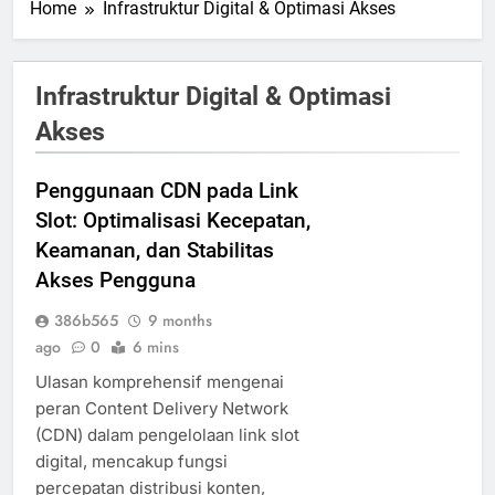
Home
Infrastruktur Digital & Optimasi Akses
Infrastruktur Digital & Optimasi
Akses
Penggunaan CDN pada Link
Slot: Optimalisasi Kecepatan,
Keamanan, dan Stabilitas
Akses Pengguna
386b565
9 months
ago
0
6 mins
Ulasan komprehensif mengenai
peran Content Delivery Network
(CDN) dalam pengelolaan link slot
digital, mencakup fungsi
percepatan distribusi konten,