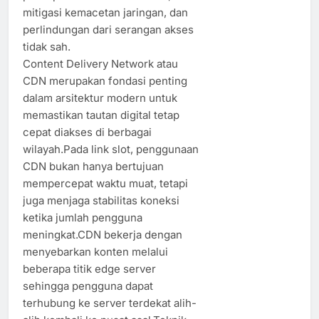
mitigasi kemacetan jaringan, dan
perlindungan dari serangan akses
tidak sah.
Content Delivery Network atau
CDN merupakan fondasi penting
dalam arsitektur modern untuk
memastikan tautan digital tetap
cepat diakses di berbagai
wilayah.Pada link slot, penggunaan
CDN bukan hanya bertujuan
mempercepat waktu muat, tetapi
juga menjaga stabilitas koneksi
ketika jumlah pengguna
meningkat.CDN bekerja dengan
menyebarkan konten melalui
beberapa titik edge server
sehingga pengguna dapat
terhubung ke server terdekat alih-