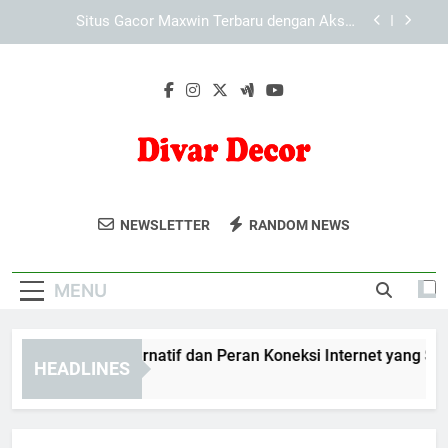
Skip
Lebih Nyaman
Media Teknologi dan Perubahan Pola Konsumsi
to
Informasi di Era Digital
content
Perkembangan Teknologi Platform Hiburan
Digital dan Peran Tiara4D dalam Ekosistem
Online
LAE138 Link Alternatif dan Peran Koneksi Internet
yang Stabil
Situs Gacor Maxwin Terbaru dengan Akses
Praktis dan Tampilan Ringan untuk Pengalaman
Lebih Nyaman
Divar Decor
Media Teknologi dan Perubahan Pola Konsumsi
Divar Decor Menyediakan Layanan Desain
Informasi di Era Digital
NEWSLETTER
RANDOM NEWS
Interior Dan Dekorasi Modern Untuk Hunian
Perkembangan Teknologi Platform Hiburan
Digital dan Peran Tiara4D dalam Ekosistem
Atau Kantor Anda.
Online
MENU
LAE138 Link Alternatif dan Peran Koneksi Internet yang Stabil
HEADLINES
3 Months Ago