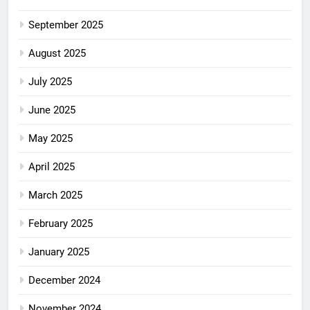
September 2025
August 2025
July 2025
June 2025
May 2025
April 2025
March 2025
February 2025
January 2025
December 2024
November 2024