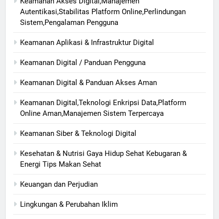
Keamanan Akses Digital,Manajemen
Autentikasi,Stabilitas Platform Online,Perlindungan
Sistem,Pengalaman Pengguna
Keamanan Aplikasi & Infrastruktur Digital
Keamanan Digital / Panduan Pengguna
Keamanan Digital & Panduan Akses Aman
Keamanan Digital,Teknologi Enkripsi Data,Platform
Online Aman,Manajemen Sistem Terpercaya
Keamanan Siber & Teknologi Digital
Kesehatan & Nutrisi Gaya Hidup Sehat Kebugaran &
Energi Tips Makan Sehat
Keuangan dan Perjudian
Lingkungan & Perubahan Iklim