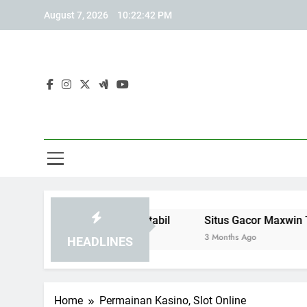
Skip
August 7, 2026
10:22:43 PM
to
content
Div
Divar Dec
i Internet yang Stabil
Situs Gacor Maxwin Terbaru den
3 Months Ago
HEADLINES
Home
Permainan Kasino, Slot Online