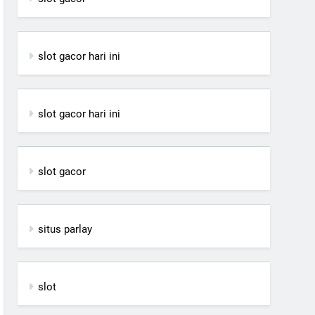
slot gacor hari ini
slot gacor hari ini
slot gacor
situs parlay
slot