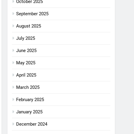
October 2025
September 2025
August 2025
July 2025
June 2025
May 2025
April 2025
March 2025
February 2025
January 2025
December 2024