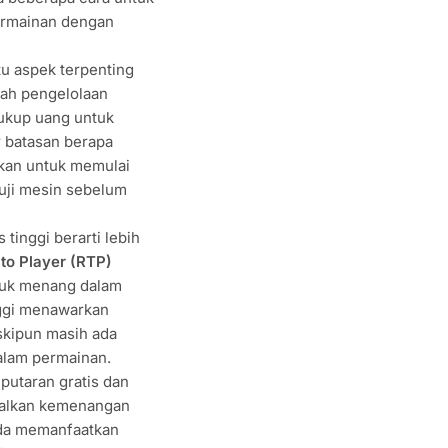
ermainan dengan
u aspek terpenting
alah pengelolaan
cukup uang untuk
r batasan berapa
nkan untuk memulai
uji mesin sebelum
s tinggi berarti lebih
 to Player (RTP)
tuk menang dalam
nggi menawarkan
skipun masih ada
alam permainan.
 putaran gratis dan
malkan kemenangan
Anda memanfaatkan