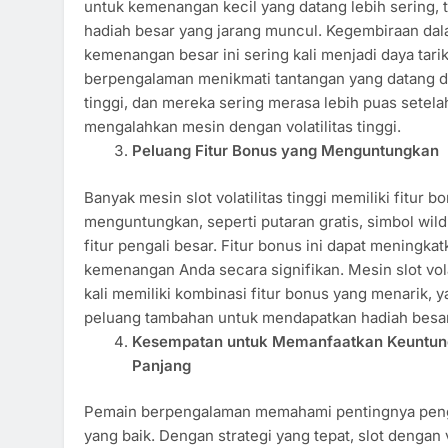
untuk kemenangan kecil yang datang lebih sering, 
hadiah besar yang jarang muncul. Kegembiraan d
kemenangan besar ini sering kali menjadi daya tarik
berpengalaman menikmati tantangan yang datang de
tinggi, dan mereka sering merasa lebih puas setela
mengalahkan mesin dengan volatilitas tinggi.
Peluang Fitur Bonus yang Menguntungkan
Banyak mesin slot volatilitas tinggi memiliki fitur 
menguntungkan, seperti putaran gratis, simbol wild
fitur pengali besar. Fitur bonus ini dapat meningka
kemenangan Anda secara signifikan. Mesin slot volat
kali memiliki kombinasi fitur bonus yang menarik,
peluang tambahan untuk mendapatkan hadiah besar
Kesempatan untuk Memanfaatkan Keuntun
Panjang
Pemain berpengalaman memahami pentingnya peng
yang baik. Dengan strategi yang tepat, slot dengan vo