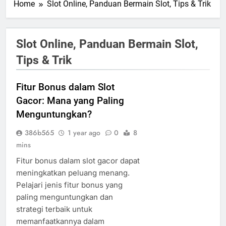
Home
Slot Online, Panduan Bermain Slot, Tips & Trik
Slot Online, Panduan Bermain Slot,
Tips & Trik
Fitur Bonus dalam Slot
Gacor: Mana yang Paling
Menguntungkan?
386b565
1 year ago
0
8
mins
Fitur bonus dalam slot gacor dapat
meningkatkan peluang menang.
Pelajari jenis fitur bonus yang
paling menguntungkan dan
strategi terbaik untuk
memanfaatkannya dalam