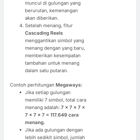
muncul di gulungan yang
berurutan, kemenangan
akan diberikan.
Setelah menang, fitur
Cascading Reels
menggantikan simbol yang
menang dengan yang baru,
memberikan kesempatan
tambahan untuk menang
dalam satu putaran.
Contoh perhitungan
Megaways:
Jika setiap gulungan
memiliki 7 simbol, total cara
menang adalah:
7 × 7 × 7 ×
7 × 7 × 7 = 117.649 cara
menang.
Jika ada gulungan dengan
lebih sedikit simbol, jumlah