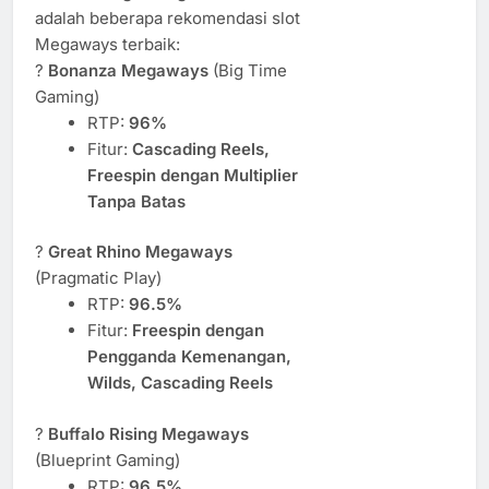
adalah beberapa rekomendasi slot
Megaways terbaik:
?
Bonanza Megaways
(Big Time
Gaming)
RTP:
96%
Fitur:
Cascading Reels,
Freespin dengan Multiplier
Tanpa Batas
?
Great Rhino Megaways
(Pragmatic Play)
RTP:
96.5%
Fitur:
Freespin dengan
Pengganda Kemenangan,
Wilds, Cascading Reels
?
Buffalo Rising Megaways
(Blueprint Gaming)
RTP:
96.5%