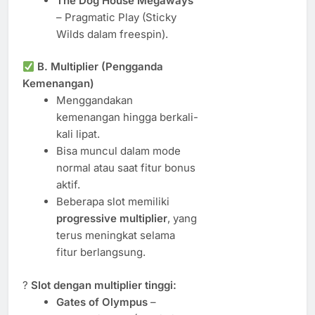
The Dog House Megaways
– Pragmatic Play (Sticky
Wilds dalam freespin).
B. Multiplier (Pengganda
Kemenangan)
Menggandakan
kemenangan hingga berkali-
kali lipat.
Bisa muncul dalam mode
normal atau saat fitur bonus
aktif.
Beberapa slot memiliki
progressive multiplier
, yang
terus meningkat selama
fitur berlangsung.
?
Slot dengan multiplier tinggi:
Gates of Olympus
–