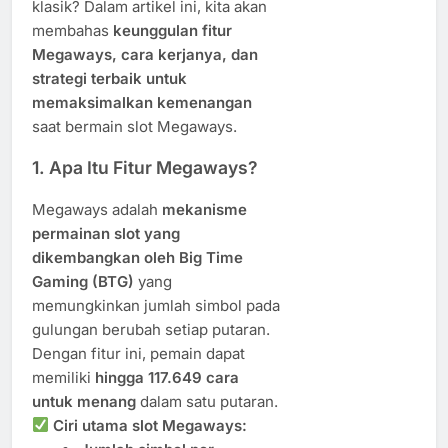
klasik? Dalam artikel ini, kita akan
membahas
keunggulan fitur
Megaways, cara kerjanya, dan
strategi terbaik untuk
memaksimalkan kemenangan
saat bermain slot Megaways.
1. Apa Itu Fitur Megaways?
Megaways adalah
mekanisme
permainan slot yang
dikembangkan oleh Big Time
Gaming (BTG)
yang
memungkinkan jumlah simbol pada
gulungan berubah setiap putaran.
Dengan fitur ini, pemain dapat
memiliki
hingga 117.649 cara
untuk menang
dalam satu putaran.
Ciri utama slot Megaways: