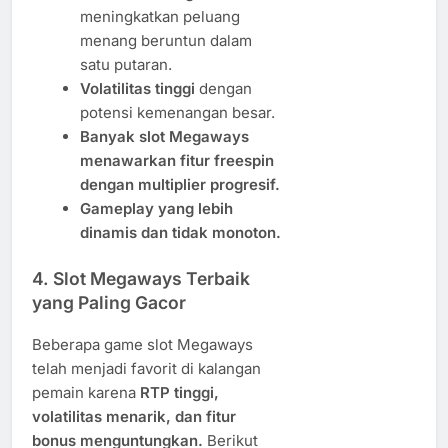
meningkatkan peluang
menang beruntun dalam
satu putaran.
Volatilitas tinggi
dengan
potensi kemenangan besar.
Banyak slot Megaways
menawarkan fitur freespin
dengan multiplier progresif.
Gameplay yang lebih
dinamis dan tidak monoton.
4. Slot Megaways Terbaik
yang Paling Gacor
Beberapa game slot Megaways
telah menjadi favorit di kalangan
pemain karena
RTP tinggi,
volatilitas menarik, dan fitur
bonus menguntungkan.
Berikut