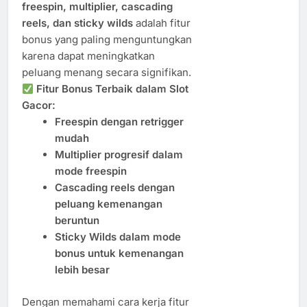
freespin, multiplier, cascading
reels, dan sticky wilds
adalah fitur
bonus yang paling menguntungkan
karena dapat meningkatkan
peluang menang secara signifikan.
Fitur Bonus Terbaik dalam Slot
Gacor:
Freespin dengan retrigger
mudah
Multiplier progresif dalam
mode freespin
Cascading reels dengan
peluang kemenangan
beruntun
Sticky Wilds dalam mode
bonus untuk kemenangan
lebih besar
Dengan memahami cara kerja fitur