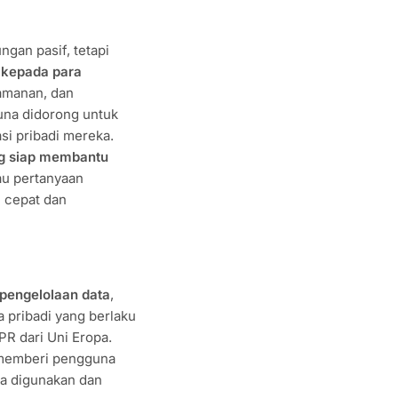
gan pasif, tetapi
 kepada para
eamanan, dan
una didorong untuk
si pribadi mereka.
ng siap membantu
au pertanyaan
 cepat dan
 pengelolaan data
,
a pribadi yang berlaku
PR dari Uni Eropa.
a memberi pengguna
a digunakan dan