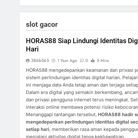
slot gacor
HORAS88 Siap Lindungi Identitas Dig
Hari
386b565
1 Year Ago
0
5 Mins
HORAS88 mengedepankan keamanan dan privasi 
sistem perlindungan identitas digital harian. Pelaja
ini menjaga data Anda tetap aman dan terjaga setiap
Dalam era digital yang semakin berkembang, ancam
dan privasi pengguna internet terus meningkat. Setia
interaksi online membawa potensi risiko kebocora
Menanggapi tantangan tersebut,
HORAS88 hadir se
mengedepankan perlindungan identitas digital se
setiap hari
, memberikan rasa aman kepada penggu
menjalani aktivitas digital tanpa kekhawatiran.