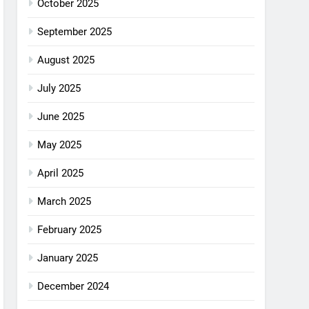
October 2025
September 2025
August 2025
July 2025
June 2025
May 2025
April 2025
March 2025
February 2025
January 2025
December 2024