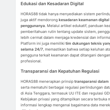
Edukasi dan Kesadaran Digital
HORAS88 tidak hanya menyediakan sistem perlindun
juga aktif mendorong
kesadaran keamanan digital
penggunanya
. Melalui artikel edukatif, panduan k
pemberitahuan rutin tentang update sistem, pengg
lebih cermat dalam menjaga kredensial dan informa
Platform ini juga memiliki
tim dukungan teknis ya
selama 24/7
, memastikan bahwa setiap keluhan at
pengguna terkait keamanan dapat ditangani dengan
profesional.
Transparansi dan Kepatuhan Regulasi
HORAS88 menerapkan prinsip
transparansi dalam
serta mematuhi berbagai regulasi perlindungan dat
di Asia Tenggara, termasuk UU ITE dan regulasi GD
Kebijakan privasi yang ditampilkan secara terbuk
informasi lengkap mengenai bagaimana data merek