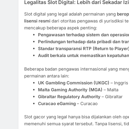
Legalitas Slot Digital: Lebih dari Sekadar I
Slot digital yang legal adalah permainan yang
berop
lisensi resmi
dari otoritas pengawas di yurisdiksi ter
mencakup beberapa aspek penting:
Pengawasan terhadap sistem dan operasio
Perlindungan terhadap data pribadi dan tr
Standar transparansi RTP (Return to Player
Audit berkala untuk memastikan kepatuha
Beberapa badan pengawas internasional yang meng
permainan antara lain:
UK Gambling Commission (UKGC)
– Inggris
Malta Gaming Authority (MGA)
– Malta
Gibraltar Regulatory Authority
– Gibraltar
Curacao eGaming
– Curacao
Slot gacor yang legal hanya bisa dijalankan oleh op
memenuhi semua syarat tersebut. Tanpa lisensi, ti