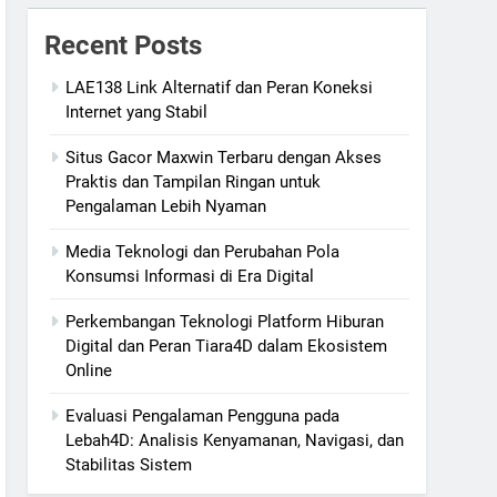
Recent Posts
LAE138 Link Alternatif dan Peran Koneksi
Internet yang Stabil
Situs Gacor Maxwin Terbaru dengan Akses
Praktis dan Tampilan Ringan untuk
Pengalaman Lebih Nyaman
Media Teknologi dan Perubahan Pola
Konsumsi Informasi di Era Digital
Perkembangan Teknologi Platform Hiburan
Digital dan Peran Tiara4D dalam Ekosistem
Online
Evaluasi Pengalaman Pengguna pada
Lebah4D: Analisis Kenyamanan, Navigasi, dan
Stabilitas Sistem