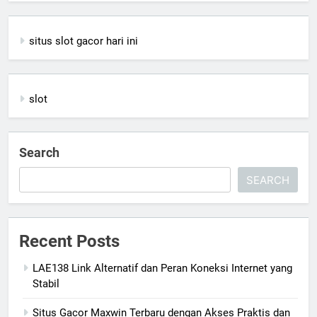
situs slot gacor hari ini
slot
Search
SEARCH
Recent Posts
LAE138 Link Alternatif dan Peran Koneksi Internet yang
Stabil
Situs Gacor Maxwin Terbaru dengan Akses Praktis dan