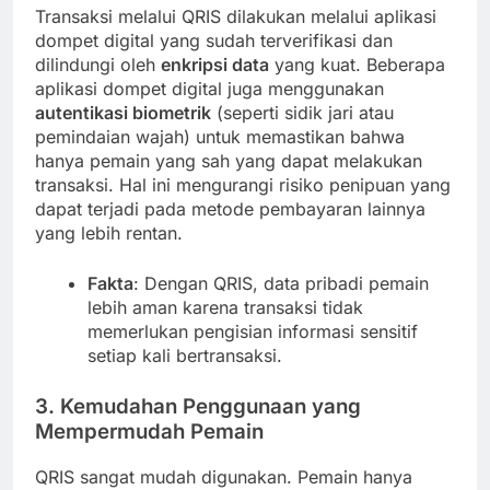
Transaksi melalui QRIS dilakukan melalui aplikasi
dompet digital yang sudah terverifikasi dan
dilindungi oleh
enkripsi data
yang kuat. Beberapa
aplikasi dompet digital juga menggunakan
autentikasi biometrik
(seperti sidik jari atau
pemindaian wajah) untuk memastikan bahwa
hanya pemain yang sah yang dapat melakukan
transaksi. Hal ini mengurangi risiko penipuan yang
dapat terjadi pada metode pembayaran lainnya
yang lebih rentan.
Fakta
: Dengan QRIS, data pribadi pemain
lebih aman karena transaksi tidak
memerlukan pengisian informasi sensitif
setiap kali bertransaksi.
3.
Kemudahan Penggunaan yang
Mempermudah Pemain
QRIS sangat mudah digunakan. Pemain hanya