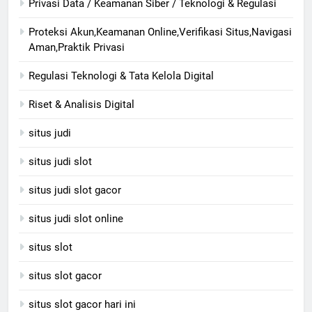
Privasi Data / Keamanan Siber / Teknologi & Regulasi
Proteksi Akun,Keamanan Online,Verifikasi Situs,Navigasi
Aman,Praktik Privasi
Regulasi Teknologi & Tata Kelola Digital
Riset & Analisis Digital
situs judi
situs judi slot
situs judi slot gacor
situs judi slot online
situs slot
situs slot gacor
situs slot gacor hari ini