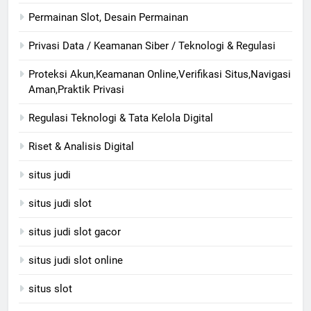
Permainan Slot, Desain Permainan
Privasi Data / Keamanan Siber / Teknologi & Regulasi
Proteksi Akun,Keamanan Online,Verifikasi Situs,Navigasi
Aman,Praktik Privasi
Regulasi Teknologi & Tata Kelola Digital
Riset & Analisis Digital
situs judi
situs judi slot
situs judi slot gacor
situs judi slot online
situs slot