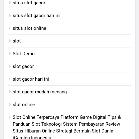
situs slot gacor
situs slot gacor hari ini
situs slot online
slot
Slot Demo
slot gacor
slot gacor hari ini
slot gacor mudah menang
slot online
Slot Online Terpercaya Platform Game Digital Tips &
Panduan Slot Teknologi Sistem Pembayaran Review
Situs Hiburan Online Strategi Bermain Slot Dunia
iGaming Indonesia