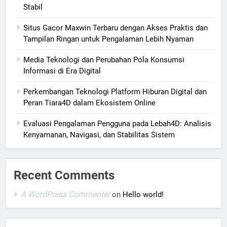
Stabil
Situs Gacor Maxwin Terbaru dengan Akses Praktis dan
Tampilan Ringan untuk Pengalaman Lebih Nyaman
Media Teknologi dan Perubahan Pola Konsumsi
Informasi di Era Digital
Perkembangan Teknologi Platform Hiburan Digital dan
Peran Tiara4D dalam Ekosistem Online
Evaluasi Pengalaman Pengguna pada Lebah4D: Analisis
Kenyamanan, Navigasi, dan Stabilitas Sistem
Recent Comments
A WordPress Commenter
on
Hello world!