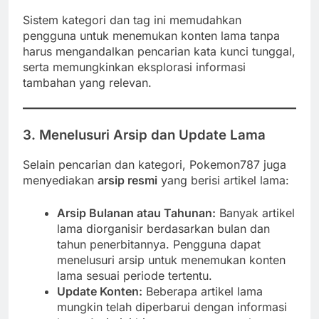
Sistem kategori dan tag ini memudahkan
pengguna untuk menemukan konten lama tanpa
harus mengandalkan pencarian kata kunci tunggal,
serta memungkinkan eksplorasi informasi
tambahan yang relevan.
3. Menelusuri Arsip dan Update Lama
Selain pencarian dan kategori, Pokemon787 juga
menyediakan
arsip resmi
yang berisi artikel lama:
Arsip Bulanan atau Tahunan:
Banyak artikel
lama diorganisir berdasarkan bulan dan
tahun penerbitannya. Pengguna dapat
menelusuri arsip untuk menemukan konten
lama sesuai periode tertentu.
Update Konten:
Beberapa artikel lama
mungkin telah diperbarui dengan informasi