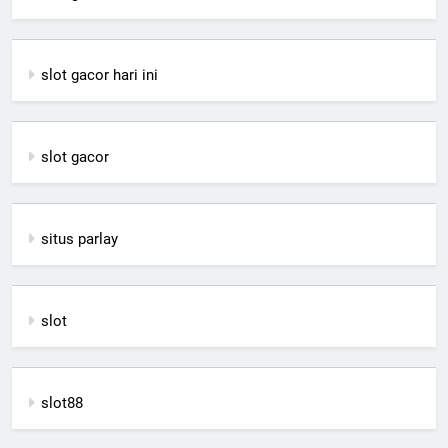
slot gacor hari ini
slot gacor
situs parlay
slot
slot88