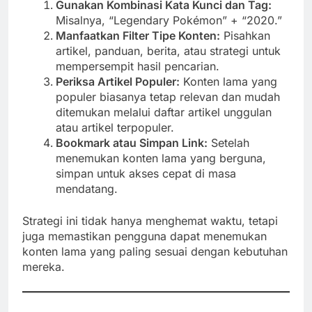
Gunakan Kombinasi Kata Kunci dan Tag:
Misalnya, “Legendary Pokémon” + “2020.”
Manfaatkan Filter Tipe Konten:
Pisahkan
artikel, panduan, berita, atau strategi untuk
mempersempit hasil pencarian.
Periksa Artikel Populer:
Konten lama yang
populer biasanya tetap relevan dan mudah
ditemukan melalui daftar artikel unggulan
atau artikel terpopuler.
Bookmark atau Simpan Link:
Setelah
menemukan konten lama yang berguna,
simpan untuk akses cepat di masa
mendatang.
Strategi ini tidak hanya menghemat waktu, tetapi
juga memastikan pengguna dapat menemukan
konten lama yang paling sesuai dengan kebutuhan
mereka.