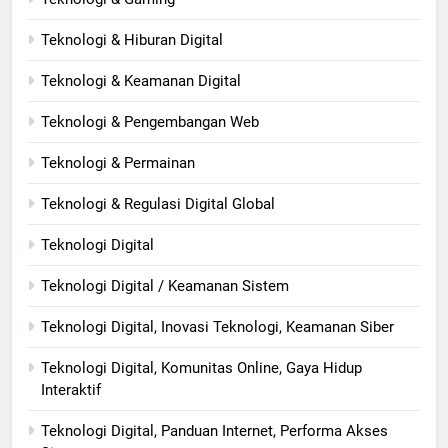
Teknologi & Hiburan Digital
Teknologi & Keamanan Digital
Teknologi & Pengembangan Web
Teknologi & Permainan
Teknologi & Regulasi Digital Global
Teknologi Digital
Teknologi Digital / Keamanan Sistem
Teknologi Digital, Inovasi Teknologi, Keamanan Siber
Teknologi Digital, Komunitas Online, Gaya Hidup
Interaktif
Teknologi Digital, Panduan Internet, Performa Akses