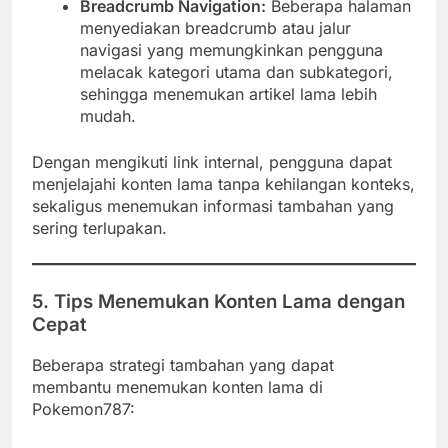
Breadcrumb Navigation:
Beberapa halaman
menyediakan breadcrumb atau jalur
navigasi yang memungkinkan pengguna
melacak kategori utama dan subkategori,
sehingga menemukan artikel lama lebih
mudah.
Dengan mengikuti link internal, pengguna dapat
menjelajahi konten lama tanpa kehilangan konteks,
sekaligus menemukan informasi tambahan yang
sering terlupakan.
5. Tips Menemukan Konten Lama dengan
Cepat
Beberapa strategi tambahan yang dapat
membantu menemukan konten lama di
Pokemon787: