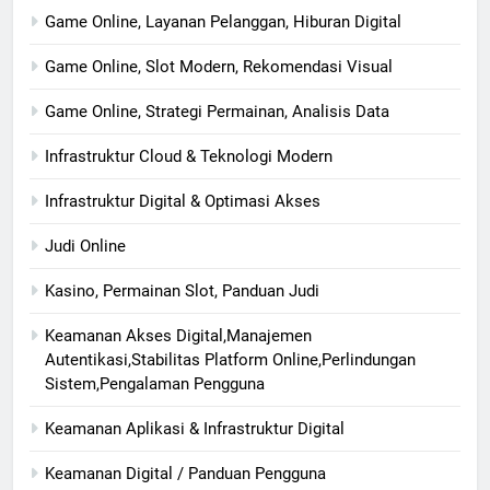
Game Online, Layanan Pelanggan, Hiburan Digital
Game Online, Slot Modern, Rekomendasi Visual
Game Online, Strategi Permainan, Analisis Data
Infrastruktur Cloud & Teknologi Modern
Infrastruktur Digital & Optimasi Akses
Judi Online
Kasino, Permainan Slot, Panduan Judi
Keamanan Akses Digital,Manajemen
Autentikasi,Stabilitas Platform Online,Perlindungan
Sistem,Pengalaman Pengguna
Keamanan Aplikasi & Infrastruktur Digital
Keamanan Digital / Panduan Pengguna