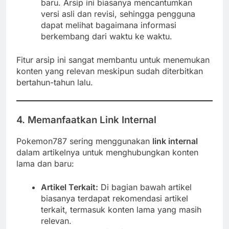
baru. Arsip ini biasanya mencantumkan
versi asli dan revisi, sehingga pengguna
dapat melihat bagaimana informasi
berkembang dari waktu ke waktu.
Fitur arsip ini sangat membantu untuk menemukan
konten yang relevan meskipun sudah diterbitkan
bertahun-tahun lalu.
4. Memanfaatkan Link Internal
Pokemon787 sering menggunakan
link internal
dalam artikelnya untuk menghubungkan konten
lama dan baru:
Artikel Terkait:
Di bagian bawah artikel
biasanya terdapat rekomendasi artikel
terkait, termasuk konten lama yang masih
relevan.