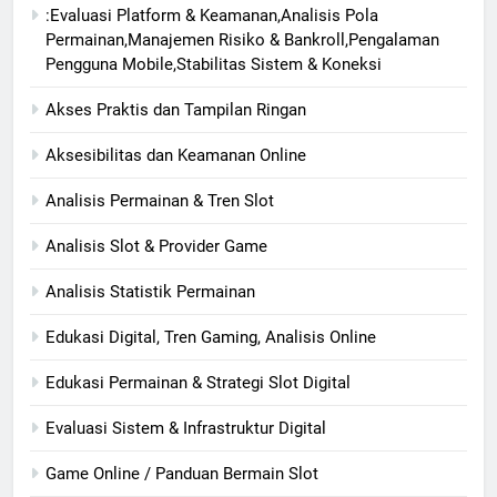
:Evaluasi Platform & Keamanan,Analisis Pola
Permainan,Manajemen Risiko & Bankroll,Pengalaman
Pengguna Mobile,Stabilitas Sistem & Koneksi
Akses Praktis dan Tampilan Ringan
Aksesibilitas dan Keamanan Online
Analisis Permainan & Tren Slot
Analisis Slot & Provider Game
Analisis Statistik Permainan
Edukasi Digital, Tren Gaming, Analisis Online
Edukasi Permainan & Strategi Slot Digital
Evaluasi Sistem & Infrastruktur Digital
Game Online / Panduan Bermain Slot