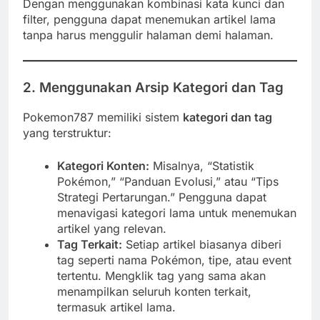
Dengan menggunakan kombinasi kata kunci dan
filter, pengguna dapat menemukan artikel lama
tanpa harus menggulir halaman demi halaman.
2. Menggunakan Arsip Kategori dan Tag
Pokemon787 memiliki sistem
kategori dan tag
yang terstruktur:
Kategori Konten:
Misalnya, “Statistik
Pokémon,” “Panduan Evolusi,” atau “Tips
Strategi Pertarungan.” Pengguna dapat
menavigasi kategori lama untuk menemukan
artikel yang relevan.
Tag Terkait:
Setiap artikel biasanya diberi
tag seperti nama Pokémon, tipe, atau event
tertentu. Mengklik tag yang sama akan
menampilkan seluruh konten terkait,
termasuk artikel lama.