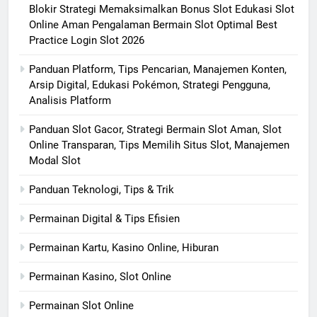
Blokir Strategi Memaksimalkan Bonus Slot Edukasi Slot
Online Aman Pengalaman Bermain Slot Optimal Best
Practice Login Slot 2026
Panduan Platform, Tips Pencarian, Manajemen Konten,
Arsip Digital, Edukasi Pokémon, Strategi Pengguna,
Analisis Platform
Panduan Slot Gacor, Strategi Bermain Slot Aman, Slot
Online Transparan, Tips Memilih Situs Slot, Manajemen
Modal Slot
Panduan Teknologi, Tips & Trik
Permainan Digital & Tips Efisien
Permainan Kartu, Kasino Online, Hiburan
Permainan Kasino, Slot Online
Permainan Slot Online