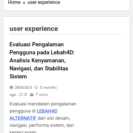
Home
user experience
user experience
Evaluasi Pengalaman
Pengguna pada Lebah4D:
Analisis Kenyamanan,
Navigasi, dan Stabilitas
Sistem
386b565
5 months
ago
0
7 mins
Evaluasi mendalam pengalaman
pengguna di
LEBAH4D
ALTERNATIF
dari sisi desain,
navigasi, performa sistem, dan
kepercayaan.