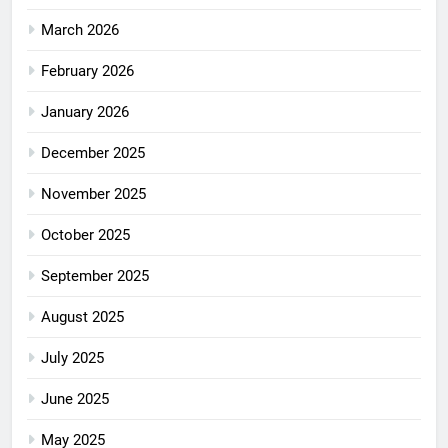
March 2026
February 2026
January 2026
December 2025
November 2025
October 2025
September 2025
August 2025
July 2025
June 2025
May 2025