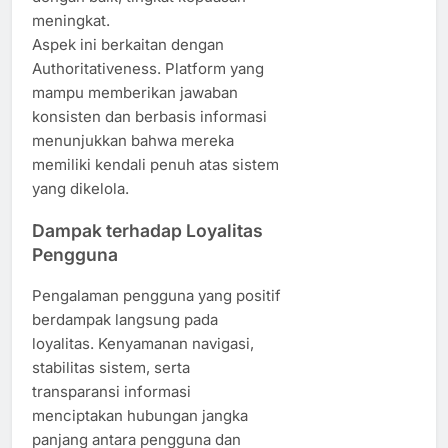
meningkat.
Aspek ini berkaitan dengan
Authoritativeness. Platform yang
mampu memberikan jawaban
konsisten dan berbasis informasi
menunjukkan bahwa mereka
memiliki kendali penuh atas sistem
yang dikelola.
Dampak terhadap Loyalitas
Pengguna
Pengalaman pengguna yang positif
berdampak langsung pada
loyalitas. Kenyamanan navigasi,
stabilitas sistem, serta
transparansi informasi
menciptakan hubungan jangka
panjang antara pengguna dan