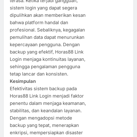
terasa. Ketika terjadi gangguan,
sistem login yang dapat segera
dipulihkan akan memberikan kesan
bahwa platform handal dan
profesional. Sebaliknya, kegagalan
pemulihan data dapat menurunkan
kepercayaan pengguna. Dengan
backup yang efektif, Horas88 Link
Login menjaga kontinuitas layanan,
sehingga pengalaman pengguna
tetap lancar dan konsisten.
Kesimpulan
Efektivitas sistem backup pada
Horas88 Link Login menjadi faktor
penentu dalam menjaga keamanan,
stabilitas, dan keandalan layanan.
Dengan mengadopsi metode
backup yang tepat, menerapkan
enkripsi, mempersiapkan disaster