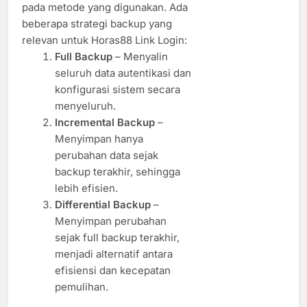
pada metode yang digunakan. Ada
beberapa strategi backup yang
relevan untuk Horas88 Link Login:
Full Backup
– Menyalin
seluruh data autentikasi dan
konfigurasi sistem secara
menyeluruh.
Incremental Backup
–
Menyimpan hanya
perubahan data sejak
backup terakhir, sehingga
lebih efisien.
Differential Backup
–
Menyimpan perubahan
sejak full backup terakhir,
menjadi alternatif antara
efisiensi dan kecepatan
pemulihan.