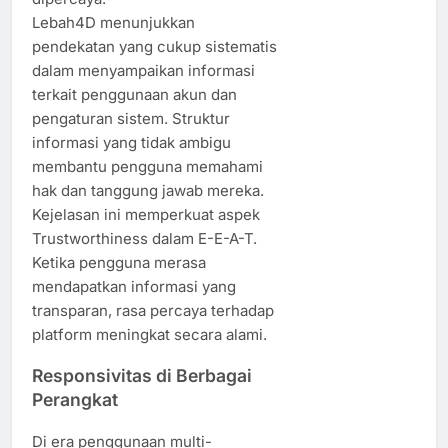
Lebah4D menunjukkan
pendekatan yang cukup sistematis
dalam menyampaikan informasi
terkait penggunaan akun dan
pengaturan sistem. Struktur
informasi yang tidak ambigu
membantu pengguna memahami
hak dan tanggung jawab mereka.
Kejelasan ini memperkuat aspek
Trustworthiness dalam E-E-A-T.
Ketika pengguna merasa
mendapatkan informasi yang
transparan, rasa percaya terhadap
platform meningkat secara alami.
Responsivitas di Berbagai
Perangkat
Di era penggunaan multi-