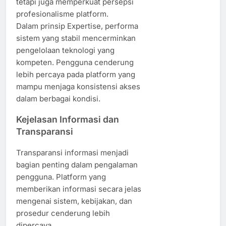
tetapi juga memperkuat persepsi
profesionalisme platform.
Dalam prinsip Expertise, performa
sistem yang stabil mencerminkan
pengelolaan teknologi yang
kompeten. Pengguna cenderung
lebih percaya pada platform yang
mampu menjaga konsistensi akses
dalam berbagai kondisi.
Kejelasan Informasi dan
Transparansi
Transparansi informasi menjadi
bagian penting dalam pengalaman
pengguna. Platform yang
memberikan informasi secara jelas
mengenai sistem, kebijakan, dan
prosedur cenderung lebih
dipercaya.