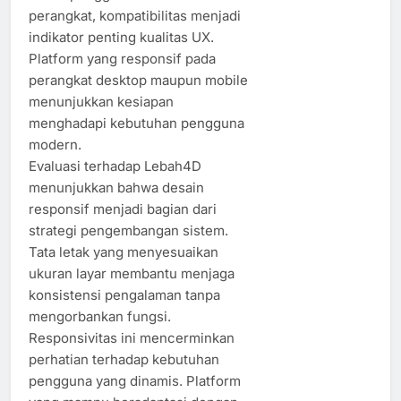
perangkat, kompatibilitas menjadi
indikator penting kualitas UX.
Platform yang responsif pada
perangkat desktop maupun mobile
menunjukkan kesiapan
menghadapi kebutuhan pengguna
modern.
Evaluasi terhadap Lebah4D
menunjukkan bahwa desain
responsif menjadi bagian dari
strategi pengembangan sistem.
Tata letak yang menyesuaikan
ukuran layar membantu menjaga
konsistensi pengalaman tanpa
mengorbankan fungsi.
Responsivitas ini mencerminkan
perhatian terhadap kebutuhan
pengguna yang dinamis. Platform