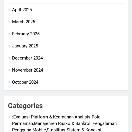
April 2025
March 2025
February 2025
January 2025
December 2024
November 2024
October 2024
Categories
:Evaluasi Platform & Keamanan,Analisis Pola
Permainan,Manajemen Risiko & Bankroll,Pengalaman
Pengguna Mobile,Stabilitas Sistem & Koneksi