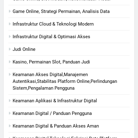
Game Online, Strategi Permainan, Analisis Data
Infrastruktur Cloud & Teknologi Modern
Infrastruktur Digital & Optimasi Akses
Judi Online
Kasino, Permainan Slot, Panduan Judi
Keamanan Akses Digital,Manajemen
Autentikasi,Stabilitas Platform Online,Perlindungan
Sistem,Pengalaman Pengguna
Keamanan Aplikasi & Infrastruktur Digital
Keamanan Digital / Panduan Pengguna
Keamanan Digital & Panduan Akses Aman