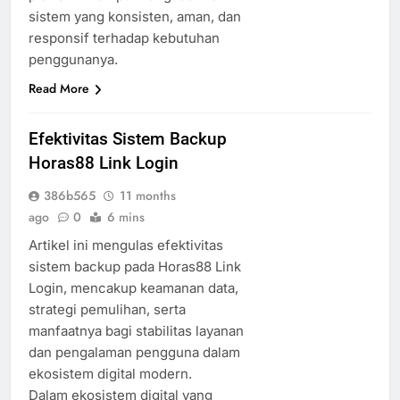
sistem yang konsisten, aman, dan
responsif terhadap kebutuhan
penggunanya.
Read More
Efektivitas Sistem Backup
Horas88 Link Login
386b565
11 months
ago
0
6 mins
Artikel ini mengulas efektivitas
sistem backup pada Horas88 Link
Login, mencakup keamanan data,
strategi pemulihan, serta
manfaatnya bagi stabilitas layanan
dan pengalaman pengguna dalam
ekosistem digital modern.
Dalam ekosistem digital yang