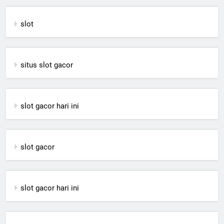
slot
situs slot gacor
slot gacor hari ini
slot gacor
slot gacor hari ini