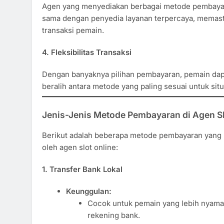
Agen yang menyediakan berbagai metode pembayar
sama dengan penyedia layanan terpercaya, memas
transaksi pemain.
4. Fleksibilitas Transaksi
Dengan banyaknya pilihan pembayaran, pemain da
beralih antara metode yang paling sesuai untuk situ
Jenis-Jenis Metode Pembayaran di Agen S
Berikut adalah beberapa metode pembayaran yang
oleh agen slot online:
1. Transfer Bank Lokal
Keunggulan:
Cocok untuk pemain yang lebih nyam
rekening bank.