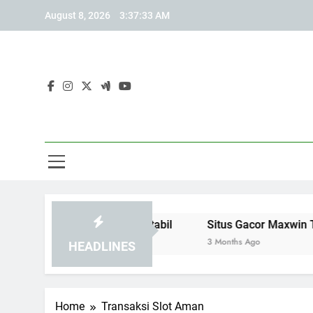
Skip
August 8, 2026
3:37:34 AM
to
content
Div
Divar Dec
i Internet yang Stabil
Situs Gacor Maxwin Terbaru den
3 Months Ago
HEADLINES
Home
Transaksi Slot Aman