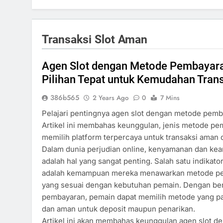
Transaksi Slot Aman
Agen Slot dengan Metode Pembayar
Pilihan Tepat untuk Kemudahan Tran
386b565
2 Years Ago
0
7 Mins
Pelajari pentingnya agen slot dengan metode pem
Artikel ini membahas keunggulan, jenis metode pe
memilih platform terpercaya untuk transaksi aman 
Dalam dunia perjudian online, kenyamanan dan kea
adalah hal yang sangat penting. Salah satu indikato
adalah kemampuan mereka menawarkan metode p
yang sesuai dengan kebutuhan pemain. Dengan ber
pembayaran, pemain dapat memilih metode yang pa
dan aman untuk deposit maupun penarikan.
Artikel ini akan membahas keunggulan agen slot 