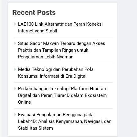
Recent Posts
LAE138 Link Alternatif dan Peran Koneksi
Internet yang Stabil
Situs Gacor Maxwin Terbaru dengan Akses
Praktis dan Tampilan Ringan untuk
Pengalaman Lebih Nyaman
Media Teknologi dan Perubahan Pola
Konsumsi Informasi di Era Digital
Perkembangan Teknologi Platform Hiburan
Digital dan Peran Tiara4D dalam Ekosistem
Online
Evaluasi Pengalaman Pengguna pada
Lebah4D: Analisis Kenyamanan, Navigasi, dan
Stabilitas Sistem