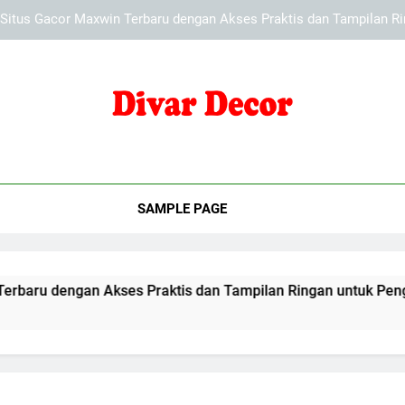
Situs Gacor Maxwin Terbaru dengan Akses Praktis dan Tampilan 
Media Teknologi dan Perubahan P
Perkembangan Teknologi Platform Hiburan Digital dan 
LAE138 Link Alternatif
ar Decor
or Menyediakan Layanan Desain Interior Dan Dekorasi Modern 
Situs Gacor Maxwin Terbaru dengan Akses Praktis dan Tampilan 
SAMPLE PAGE
Media Teknologi dan Perubahan P
Perkembangan Teknologi Platform Hiburan Digital dan 
gan Akses Praktis dan Tampilan Ringan untuk Pengalaman Le