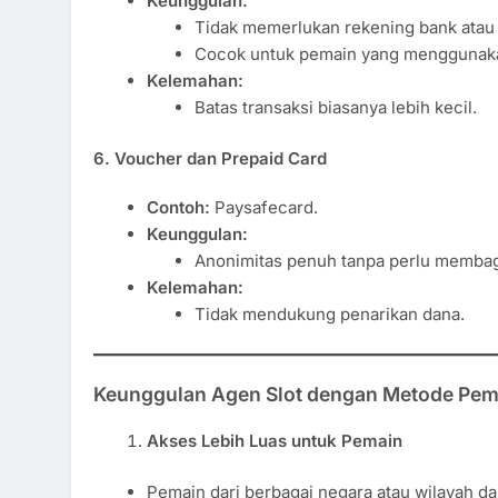
Keunggulan:
Tidak memerlukan rekening bank atau 
Cocok untuk pemain yang menggunakan
Kelemahan:
Batas transaksi biasanya lebih kecil.
6. Voucher dan Prepaid Card
Contoh:
Paysafecard.
Keunggulan:
Anonimitas penuh tanpa perlu membagi
Kelemahan:
Tidak mendukung penarikan dana.
Keunggulan Agen Slot dengan Metode Pe
Akses Lebih Luas untuk Pemain
Pemain dari berbagai negara atau wilayah d