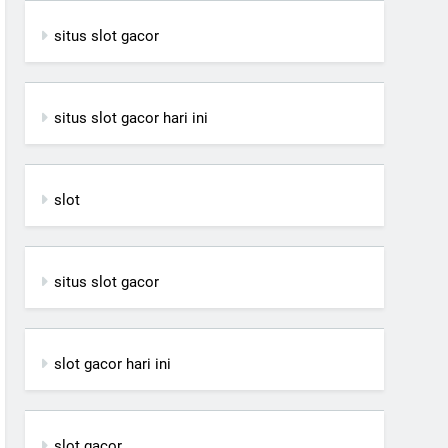
situs slot gacor
situs slot gacor hari ini
slot
situs slot gacor
slot gacor hari ini
slot gacor