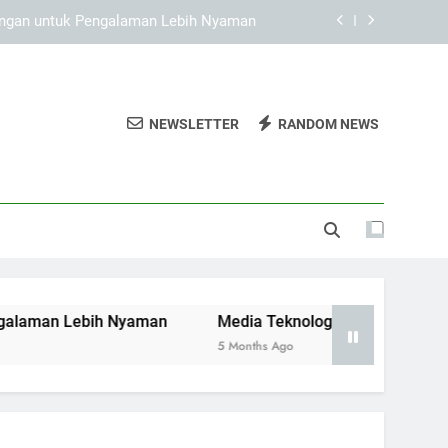
Ringan untuk Pengalaman Lebih Nyaman
ola Konsumsi Informasi di Era Digital
Peran Tiara4D dalam Ekosistem Online
NEWSLETTER
RANDOM NEWS
 dan Peran Koneksi Internet yang Stabil
Untuk Hunian Atau Kantor Anda.
Ringan untuk Pengalaman Lebih Nyaman
ola Konsumsi Informasi di Era Digital
Peran Tiara4D dalam Ekosistem Online
bih Nyaman
Media Teknologi dan Perubahan Pola Konsums
5 Months Ago