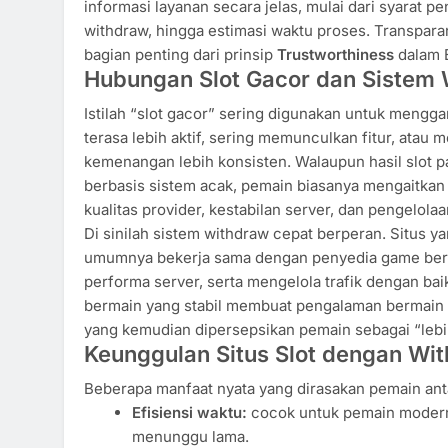
informasi layanan secara jelas, mulai dari syarat pe
withdraw, hingga estimasi waktu proses. Transpara
bagian penting dari prinsip
Trustworthiness
dalam 
Hubungan Slot Gacor dan Sistem
Istilah “slot gacor” sering digunakan untuk meng
terasa lebih aktif, sering memunculkan fitur, atau
kemenangan lebih konsisten. Walaupun hasil slot 
berbasis sistem acak, pemain biasanya mengaitka
kualitas provider, kestabilan server, dan pengelolaa
Di sinilah sistem withdraw cepat berperan. Situs y
umumnya bekerja sama dengan penyedia game berk
performa server, serta mengelola trafik dengan bai
bermain yang stabil membuat pengalaman bermain t
yang kemudian dipersepsikan pemain sebagai “lebi
Keunggulan Situs Slot dengan Wit
Beberapa manfaat nyata yang dirasakan pemain anta
Efisiensi waktu:
cocok untuk pemain modern 
menunggu lama.