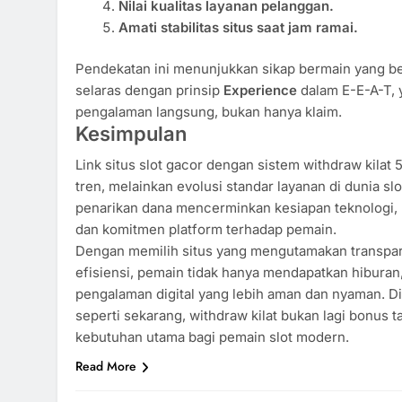
Nilai kualitas layanan pelanggan.
Amati stabilitas situs saat jam ramai.
Pendekatan ini menunjukkan sikap bermain yang b
selaras dengan prinsip
Experience
dalam E-E-A-T, 
pengalaman langsung, bukan hanya klaim.
Kesimpulan
Link situs slot gacor dengan sistem withdraw kilat
tren, melainkan evolusi standar layanan di dunia sl
penarikan dana mencerminkan kesiapan teknologi, 
dan komitmen platform terhadap pemain.
Dengan memilih situs yang mengutamakan transparan
efisiensi, pemain tidak hanya mendapatkan hiburan,
pengalaman digital yang lebih aman dan nyaman. Di
seperti sekarang, withdraw kilat bukan lagi bonus
kebutuhan utama bagi pemain slot modern.
Read More