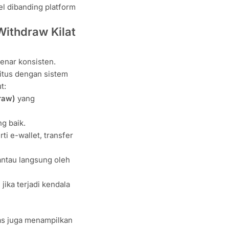
el dibanding platform
Withdraw Kilat
enar konsisten.
 situs dengan sistem
t:
raw)
yang
g baik.
rti e-wallet, transfer
antau langsung oleh
ika terjadi kendala
itas juga menampilkan