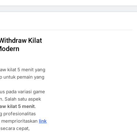
Withdraw Kilat
 Modern
aw kilat 5 menit yang
ap untuk pemain yang
us pada variasi game
an. Salah satu aspek
aw kilat 5 menit
.
g profesionalitas
i memprioritaskan
link
ecara cepat,