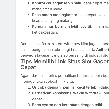
Kontrol keuangan lebih baik:
dana cepat m
manajemen saldo.
Rasa aman meningkat:
proses cepat biasany
keamanan yang matang.
Pengalaman bermain lebih positif:
minim ga
ketidakpastian.
Dari sisi platform, sistem withdraw kilat juga men
dalam pengelolaan teknologi finansial serta
Authori
penyedia layanan yang siap bersaing di industri digi
Tips Memilih Link Situs Slot Gaco
Cepat
Agar tidak salah pilih, perhatikan beberapa poin be
menggunakan sebuah link situs:
Uji coba dengan nominal kecil terlebih dahu
Perhatikan konsistensi waktu withdraw,
buk
cepat.
Baca syarat dan ketentuan dengan teliti.