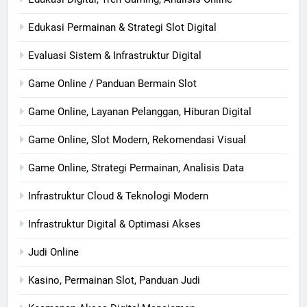
Edukasi Permainan & Strategi Slot Digital
Evaluasi Sistem & Infrastruktur Digital
Game Online / Panduan Bermain Slot
Game Online, Layanan Pelanggan, Hiburan Digital
Game Online, Slot Modern, Rekomendasi Visual
Game Online, Strategi Permainan, Analisis Data
Infrastruktur Cloud & Teknologi Modern
Infrastruktur Digital & Optimasi Akses
Judi Online
Kasino, Permainan Slot, Panduan Judi