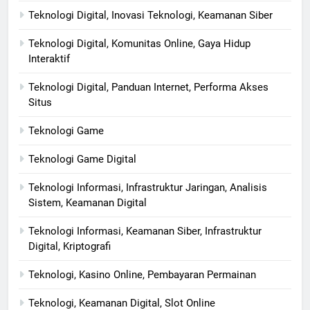
Teknologi Digital, Inovasi Teknologi, Keamanan Siber
Teknologi Digital, Komunitas Online, Gaya Hidup
Interaktif
Teknologi Digital, Panduan Internet, Performa Akses
Situs
Teknologi Game
Teknologi Game Digital
Teknologi Informasi, Infrastruktur Jaringan, Analisis
Sistem, Keamanan Digital
Teknologi Informasi, Keamanan Siber, Infrastruktur
Digital, Kriptografi
Teknologi, Kasino Online, Pembayaran Permainan
Teknologi, Keamanan Digital, Slot Online