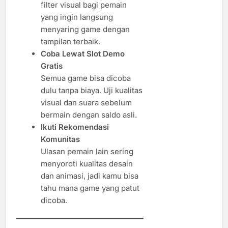
filter visual bagi pemain
yang ingin langsung
menyaring game dengan
tampilan terbaik.
Coba Lewat Slot Demo
Gratis
Semua game bisa dicoba
dulu tanpa biaya. Uji kualitas
visual dan suara sebelum
bermain dengan saldo asli.
Ikuti Rekomendasi
Komunitas
Ulasan pemain lain sering
menyoroti kualitas desain
dan animasi, jadi kamu bisa
tahu mana game yang patut
dicoba.