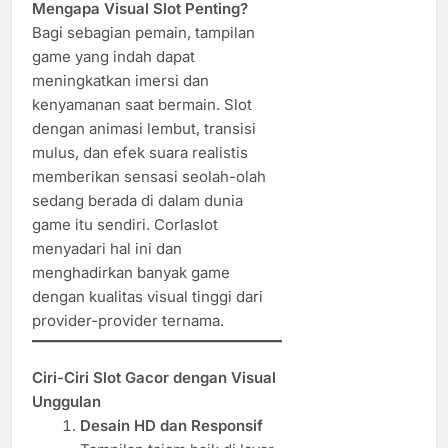
Mengapa Visual Slot Penting?
Bagi sebagian pemain, tampilan
game yang indah dapat
meningkatkan imersi dan
kenyamanan saat bermain. Slot
dengan animasi lembut, transisi
mulus, dan efek suara realistis
memberikan sensasi seolah-olah
sedang berada di dalam dunia
game itu sendiri. Corlaslot
menyadari hal ini dan
menghadirkan banyak game
dengan kualitas visual tinggi dari
provider-provider ternama.
Ciri-Ciri Slot Gacor dengan Visual
Unggulan
Desain HD dan Responsif