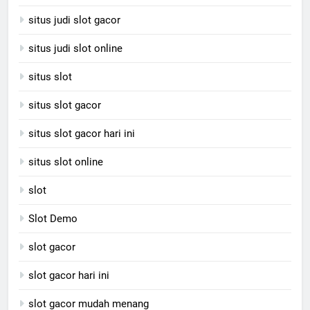
situs judi slot gacor
situs judi slot online
situs slot
situs slot gacor
situs slot gacor hari ini
situs slot online
slot
Slot Demo
slot gacor
slot gacor hari ini
slot gacor mudah menang