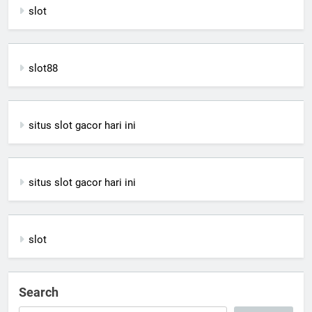
slot
slot88
situs slot gacor hari ini
situs slot gacor hari ini
slot
Search