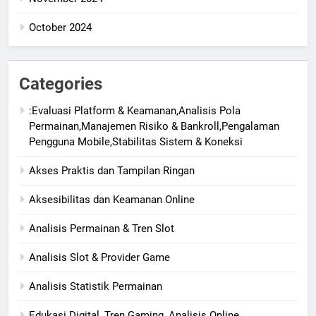
October 2024
Categories
:Evaluasi Platform & Keamanan,Analisis Pola
Permainan,Manajemen Risiko & Bankroll,Pengalaman
Pengguna Mobile,Stabilitas Sistem & Koneksi
Akses Praktis dan Tampilan Ringan
Aksesibilitas dan Keamanan Online
Analisis Permainan & Tren Slot
Analisis Slot & Provider Game
Analisis Statistik Permainan
Edukasi Digital, Tren Gaming, Analisis Online