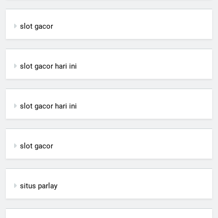
slot gacor
slot gacor hari ini
slot gacor hari ini
slot gacor
situs parlay