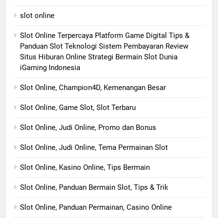
slot online
Slot Online Terpercaya Platform Game Digital Tips &
Panduan Slot Teknologi Sistem Pembayaran Review
Situs Hiburan Online Strategi Bermain Slot Dunia
iGaming Indonesia
Slot Online, Champion4D, Kemenangan Besar
Slot Online, Game Slot, Slot Terbaru
Slot Online, Judi Online, Promo dan Bonus
Slot Online, Judi Online, Tema Permainan Slot
Slot Online, Kasino Online, Tips Bermain
Slot Online, Panduan Bermain Slot, Tips & Trik
Slot Online, Panduan Permainan, Casino Online