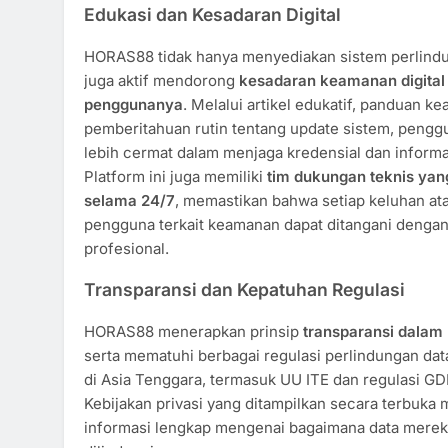
Edukasi dan Kesadaran Digital
HORAS88 tidak hanya menyediakan sistem perlindun
juga aktif mendorong
kesadaran keamanan digital
penggunanya
. Melalui artikel edukatif, panduan k
pemberitahuan rutin tentang update sistem, pengg
lebih cermat dalam menjaga kredensial dan informa
Platform ini juga memiliki
tim dukungan teknis ya
selama 24/7
, memastikan bahwa setiap keluhan at
pengguna terkait keamanan dapat ditangani dengan
profesional.
Transparansi dan Kepatuhan Regulasi
HORAS88 menerapkan prinsip
transparansi dalam
serta mematuhi berbagai regulasi perlindungan dat
di Asia Tenggara, termasuk UU ITE dan regulasi GD
Kebijakan privasi yang ditampilkan secara terbuk
informasi lengkap mengenai bagaimana data merek