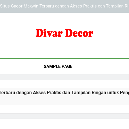
Situs Gacor Maxwin Terbaru dengan Akses Praktis dan Tampilan 
Media Teknologi dan Perubahan P
Perkembangan Teknologi Platform Hiburan Digital dan 
LAE138 Link Alternatif
ar Decor
or Menyediakan Layanan Desain Interior Dan Dekorasi Modern 
Situs Gacor Maxwin Terbaru dengan Akses Praktis dan Tampilan 
SAMPLE PAGE
Media Teknologi dan Perubahan P
Perkembangan Teknologi Platform Hiburan Digital dan 
gan Akses Praktis dan Tampilan Ringan untuk Pengalaman Le