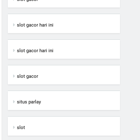
slot gacor hari ini
slot gacor hari ini
slot gacor
situs parlay
slot