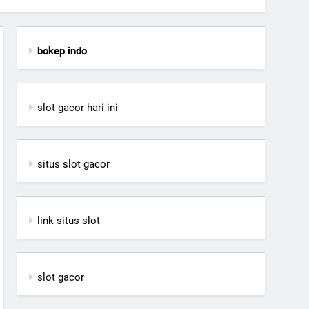
bokep indo
slot gacor hari ini
situs slot gacor
link situs slot
slot gacor