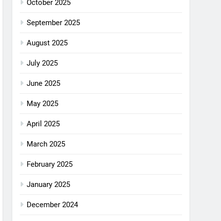
October 2025
September 2025
August 2025
July 2025
June 2025
May 2025
April 2025
March 2025
February 2025
January 2025
December 2024