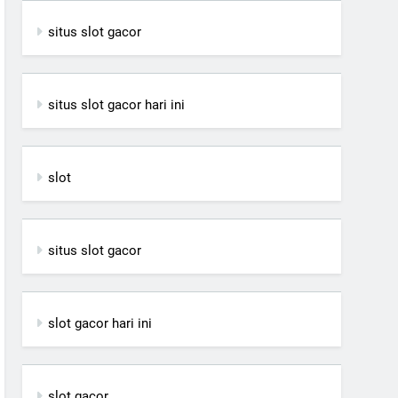
situs slot gacor
situs slot gacor hari ini
slot
situs slot gacor
slot gacor hari ini
slot gacor