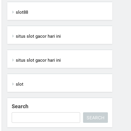
slot88
situs slot gacor hari ini
situs slot gacor hari ini
slot
Search
SEARCH