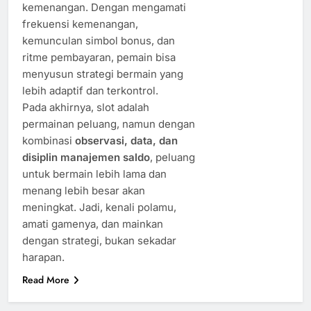
kemenangan. Dengan mengamati
frekuensi kemenangan,
kemunculan simbol bonus, dan
ritme pembayaran, pemain bisa
menyusun strategi bermain yang
lebih adaptif dan terkontrol.
Pada akhirnya, slot adalah
permainan peluang, namun dengan
kombinasi
observasi, data, dan
disiplin manajemen saldo
, peluang
untuk bermain lebih lama dan
menang lebih besar akan
meningkat. Jadi, kenali polamu,
amati gamenya, dan mainkan
dengan strategi, bukan sekadar
harapan.
Read More