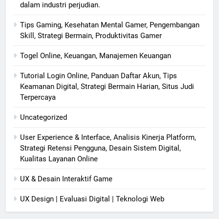
dalam industri perjudian.
Tips Gaming, Kesehatan Mental Gamer, Pengembangan
Skill, Strategi Bermain, Produktivitas Gamer
Togel Online, Keuangan, Manajemen Keuangan
Tutorial Login Online, Panduan Daftar Akun, Tips
Keamanan Digital, Strategi Bermain Harian, Situs Judi
Terpercaya
Uncategorized
User Experience & Interface, Analisis Kinerja Platform,
Strategi Retensi Pengguna, Desain Sistem Digital,
Kualitas Layanan Online
UX & Desain Interaktif Game
UX Design | Evaluasi Digital | Teknologi Web