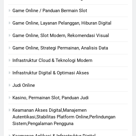
Game Online / Panduan Bermain Slot
Game Online, Layanan Pelanggan, Hiburan Digital
Game Online, Slot Modern, Rekomendasi Visual
Game Online, Strategi Permainan, Analisis Data
Infrastruktur Cloud & Teknologi Modern
Infrastruktur Digital & Optimasi Akses
Judi Online
Kasino, Permainan Slot, Panduan Judi
Keamanan Akses Digital,Manajemen
Autentikasi,Stabilitas Platform Online,Perlindungan
Sistem,Pengalaman Pengguna
Keamanan Aplikasi & Infrastruktur Digital