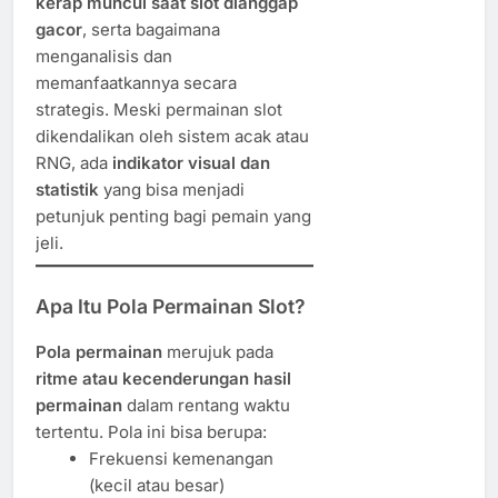
kerap muncul saat slot dianggap
gacor
, serta bagaimana
menganalisis dan
memanfaatkannya secara
strategis. Meski permainan slot
dikendalikan oleh sistem acak atau
RNG, ada
indikator visual dan
statistik
yang bisa menjadi
petunjuk penting bagi pemain yang
jeli.
Apa Itu Pola Permainan Slot?
Pola permainan
merujuk pada
ritme atau kecenderungan hasil
permainan
dalam rentang waktu
tertentu. Pola ini bisa berupa:
Frekuensi kemenangan
(kecil atau besar)