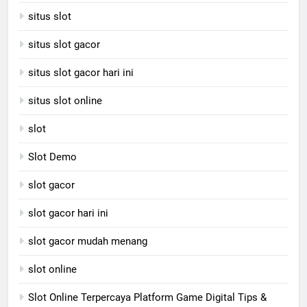
situs slot
situs slot gacor
situs slot gacor hari ini
situs slot online
slot
Slot Demo
slot gacor
slot gacor hari ini
slot gacor mudah menang
slot online
Slot Online Terpercaya Platform Game Digital Tips &