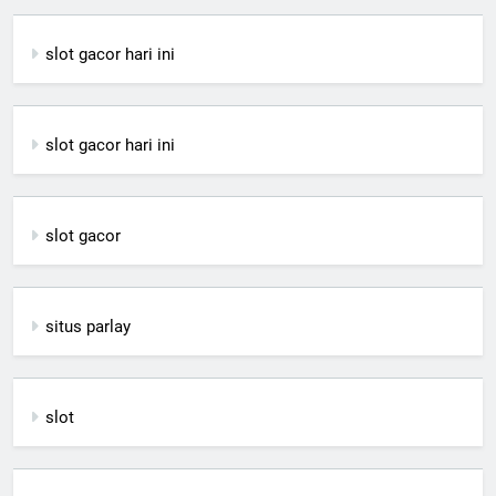
slot gacor hari ini
slot gacor hari ini
slot gacor
situs parlay
slot