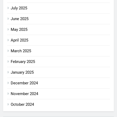
July 2025
June 2025
May 2025
April 2025
March 2025
February 2025
January 2025
December 2024
November 2024
October 2024