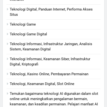
Teknologi Digital, Panduan Internet, Performa Akses
Situs
Teknologi Game
Teknologi Game Digital
Teknologi Informasi, Infrastruktur Jaringan, Analisis
Sistem, Keamanan Digital
Teknologi Informasi, Keamanan Siber, Infrastruktur
Digital, Kriptografi
Teknologi, Kasino Online, Pembayaran Permainan
Teknologi, Keamanan Digital, Slot Online
Temukan bagaimana teknologi AI digunakan dalam slot
online untuk meningkatkan pengalaman bermain,
keamanan, dan keadilan permainan. Pelajari manfaat AI