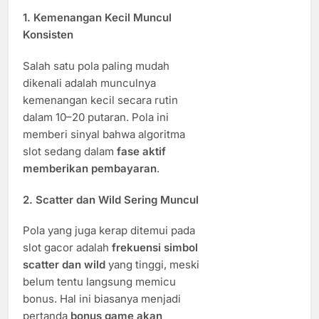
1.
Kemenangan Kecil Muncul
Konsisten
Salah satu pola paling mudah
dikenali adalah munculnya
kemenangan kecil secara rutin
dalam 10–20 putaran. Pola ini
memberi sinyal bahwa algoritma
slot sedang dalam
fase aktif
memberikan pembayaran
.
2.
Scatter dan Wild Sering Muncul
Pola yang juga kerap ditemui pada
slot gacor adalah
frekuensi simbol
scatter dan wild
yang tinggi, meski
belum tentu langsung memicu
bonus. Hal ini biasanya menjadi
pertanda
bonus game akan