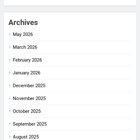
Archives
May 2026
March 2026
February 2026
January 2026
December 2025
November 2025
October 2025
September 2025
August 2025