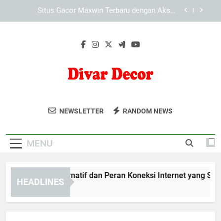
Skip
Lebih Nyaman
Media Teknologi dan Perubahan Pola Konsumsi
to
Informasi di Era Digital
content
Perkembangan Teknologi Platform Hiburan
Digital dan Peran Tiara4D dalam Ekosistem
Online
LAE138 Link Alternatif dan Peran Koneksi Internet
yang Stabil
Situs Gacor Maxwin Terbaru dengan Akses
Praktis dan Tampilan Ringan untuk Pengalaman
Lebih Nyaman
Divar Decor
Media Teknologi dan Perubahan Pola Konsumsi
Divar Decor Menyediakan Layanan Desain
Informasi di Era Digital
NEWSLETTER
RANDOM NEWS
Interior Dan Dekorasi Modern Untuk Hunian
Perkembangan Teknologi Platform Hiburan
Digital dan Peran Tiara4D dalam Ekosistem
Atau Kantor Anda.
Online
MENU
AE138 Link Alternatif dan Peran Koneksi Internet yang Stabil
HEADLINES
 Months Ago