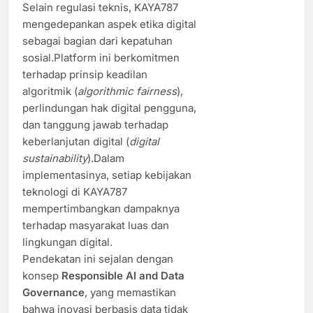
Selain regulasi teknis, KAYA787
mengedepankan aspek etika digital
sebagai bagian dari kepatuhan
sosial.Platform ini berkomitmen
terhadap prinsip keadilan
algoritmik (
algorithmic fairness
),
perlindungan hak digital pengguna,
dan tanggung jawab terhadap
keberlanjutan digital (
digital
sustainability
).Dalam
implementasinya, setiap kebijakan
teknologi di KAYA787
mempertimbangkan dampaknya
terhadap masyarakat luas dan
lingkungan digital.
Pendekatan ini sejalan dengan
konsep
Responsible AI and Data
Governance
, yang memastikan
bahwa inovasi berbasis data tidak