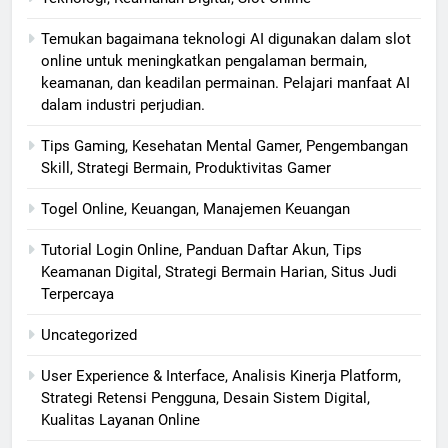
Temukan bagaimana teknologi AI digunakan dalam slot
online untuk meningkatkan pengalaman bermain,
keamanan, dan keadilan permainan. Pelajari manfaat AI
dalam industri perjudian.
Tips Gaming, Kesehatan Mental Gamer, Pengembangan
Skill, Strategi Bermain, Produktivitas Gamer
Togel Online, Keuangan, Manajemen Keuangan
Tutorial Login Online, Panduan Daftar Akun, Tips
Keamanan Digital, Strategi Bermain Harian, Situs Judi
Terpercaya
Uncategorized
User Experience & Interface, Analisis Kinerja Platform,
Strategi Retensi Pengguna, Desain Sistem Digital,
Kualitas Layanan Online