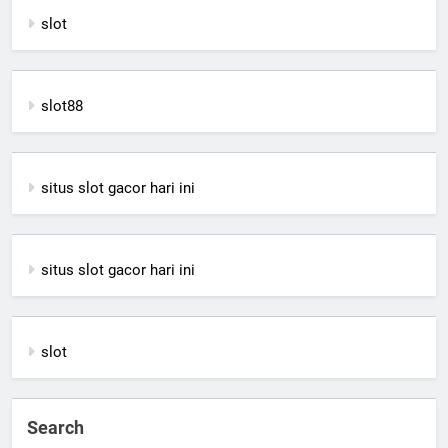
slot
slot88
situs slot gacor hari ini
situs slot gacor hari ini
slot
Search