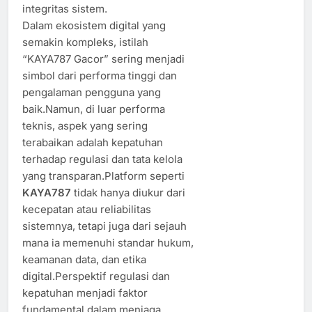
integritas sistem.
Dalam ekosistem digital yang
semakin kompleks, istilah
“KAYA787 Gacor” sering menjadi
simbol dari performa tinggi dan
pengalaman pengguna yang
baik.Namun, di luar performa
teknis, aspek yang sering
terabaikan adalah kepatuhan
terhadap regulasi dan tata kelola
yang transparan.Platform seperti
KAYA787
tidak hanya diukur dari
kecepatan atau reliabilitas
sistemnya, tetapi juga dari sejauh
mana ia memenuhi standar hukum,
keamanan data, dan etika
digital.Perspektif regulasi dan
kepatuhan menjadi faktor
fundamental dalam menjaga