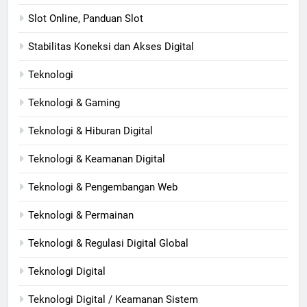
Slot Online, Panduan Slot
Stabilitas Koneksi dan Akses Digital
Teknologi
Teknologi & Gaming
Teknologi & Hiburan Digital
Teknologi & Keamanan Digital
Teknologi & Pengembangan Web
Teknologi & Permainan
Teknologi & Regulasi Digital Global
Teknologi Digital
Teknologi Digital / Keamanan Sistem