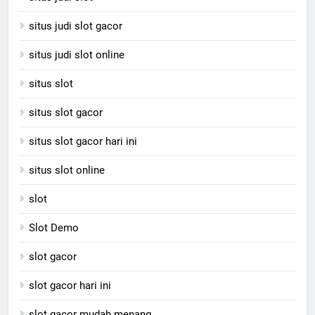
situs judi slot gacor
situs judi slot online
situs slot
situs slot gacor
situs slot gacor hari ini
situs slot online
slot
Slot Demo
slot gacor
slot gacor hari ini
slot gacor mudah menang