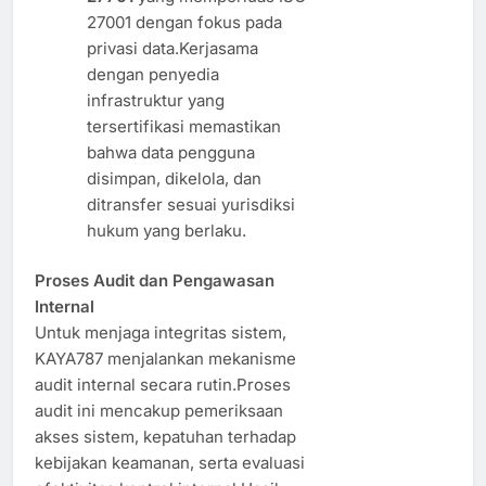
27001 dengan fokus pada
privasi data.Kerjasama
dengan penyedia
infrastruktur yang
tersertifikasi memastikan
bahwa data pengguna
disimpan, dikelola, dan
ditransfer sesuai yurisdiksi
hukum yang berlaku.
Proses Audit dan Pengawasan
Internal
Untuk menjaga integritas sistem,
KAYA787 menjalankan mekanisme
audit internal secara rutin.Proses
audit ini mencakup pemeriksaan
akses sistem, kepatuhan terhadap
kebijakan keamanan, serta evaluasi