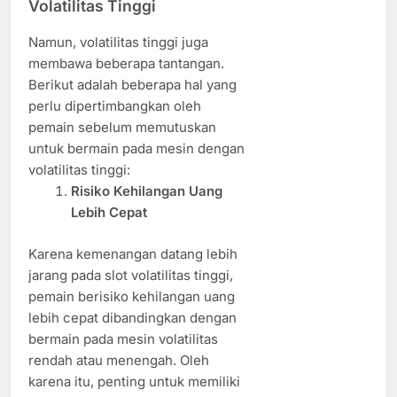
Volatilitas Tinggi
Namun, volatilitas tinggi juga
membawa beberapa tantangan.
Berikut adalah beberapa hal yang
perlu dipertimbangkan oleh
pemain sebelum memutuskan
untuk bermain pada mesin dengan
volatilitas tinggi:
Risiko Kehilangan Uang
Lebih Cepat
Karena kemenangan datang lebih
jarang pada slot volatilitas tinggi,
pemain berisiko kehilangan uang
lebih cepat dibandingkan dengan
bermain pada mesin volatilitas
rendah atau menengah. Oleh
karena itu, penting untuk memiliki