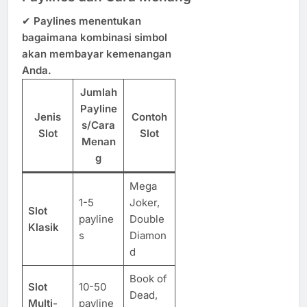
✔
Paylines menentukan
bagaimana kombinasi simbol
akan membayar kemenangan
Anda.
Jumlah
Payline
Jenis
Contoh
s/Cara
Slot
Slot
Menan
g
Mega
1-5
Joker,
Slot
payline
Double
Klasik
s
Diamon
d
Book of
Slot
10-50
Dead,
Multi-
payline