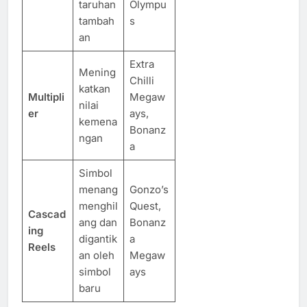
taruhan
Olympu
tambah
s
an
Extra
Mening
Chilli
katkan
Multipli
Megaw
nilai
er
ays,
kemena
Bonanz
ngan
a
Simbol
menang
Gonzo’s
menghil
Quest,
Cascad
ang dan
Bonanz
ing
digantik
a
Reels
an oleh
Megaw
simbol
ays
baru