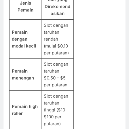
Jenis
Direkomend
Pemain
asikan
Slot dengan
Pemain
taruhan
dengan
rendah
modal kecil
(mulai $0.10
per putaran)
Slot dengan
Pemain
taruhan
menengah
$0.50 – $5
per putaran
Slot dengan
taruhan
Pemain high
tinggi ($10 –
roller
$100 per
putaran)