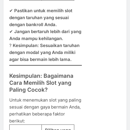
✔
Pastikan untuk memilih slot
dengan taruhan yang sesuai
dengan bankroll Anda.
✔
Jangan bertaruh lebih dari yang
Anda mampu kehilangan.
?
Kesimpulan:
Sesuaikan taruhan
dengan modal yang Anda miliki
agar bisa bermain lebih lama.
Kesimpulan: Bagaimana
Cara Memilih Slot yang
Paling Cocok?
Untuk menemukan slot yang paling
sesuai dengan gaya bermain Anda,
perhatikan beberapa faktor
berikut: