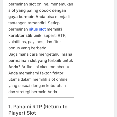
permainan slot online, menemukan
slot yang paling cocok dengan
gaya bermain Anda
bisa menjadi
tantangan tersendiri. Setiap
permainan
situs slot
memiliki
karakteristik unik
, seperti RTP,
volatilitas, paylines, dan fitur
bonus yang berbeda.
Bagaimana cara mengetahui
mana
permainan slot yang terbaik untuk
Anda
? Artikel ini akan membantu
Anda memahami faktor-faktor
utama dalam memilih slot online
yang sesuai dengan kebutuhan
dan strategi bermain Anda.
1. Pahami RTP (Return to
Player) Slot