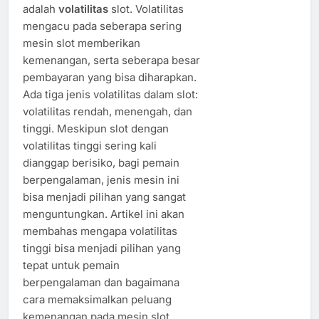
adalah
volatilitas
slot. Volatilitas
mengacu pada seberapa sering
mesin slot memberikan
kemenangan, serta seberapa besar
pembayaran yang bisa diharapkan.
Ada tiga jenis volatilitas dalam slot:
volatilitas rendah, menengah, dan
tinggi. Meskipun slot dengan
volatilitas tinggi sering kali
dianggap berisiko, bagi pemain
berpengalaman, jenis mesin ini
bisa menjadi pilihan yang sangat
menguntungkan. Artikel ini akan
membahas mengapa volatilitas
tinggi bisa menjadi pilihan yang
tepat untuk pemain
berpengalaman dan bagaimana
cara memaksimalkan peluang
kemenangan pada mesin slot