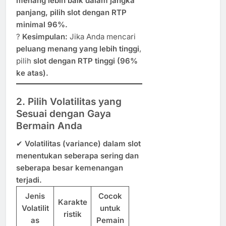
menang lebih baik dalam jangka
panjang, pilih slot dengan RTP
minimal 96%.
?
Kesimpulan:
Jika Anda mencari
peluang menang yang lebih tinggi
,
pilih
slot dengan RTP tinggi (96%
ke atas).
2. Pilih Volatilitas yang
Sesuai dengan Gaya
Bermain Anda
✔
Volatilitas (variance) dalam slot
menentukan seberapa sering dan
seberapa besar kemenangan
terjadi.
Jenis
Cocok
Karakte
Volatilit
untuk
ristik
as
Pemain