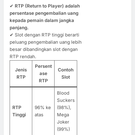
✔
RTP (Return to Player) adalah
persentase pengembalian uang
kepada pemain dalam jangka
panjang.
✔ Slot dengan RTP tinggi berarti
peluang pengembalian uang lebih
besar dibandingkan slot dengan
RTP rendah.
Persent
Jenis
Contoh
ase
RTP
Slot
RTP
Blood
Suckers
RTP
96% ke
(98%),
Tinggi
atas
Mega
Joker
(99%)