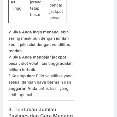
as
jarang,
pencari
Tinggi
tetapi
jackpot
besar
besar
✔
Jika Anda ingin menang lebih
sering meskipun dengan jumlah
kecil, pilih slot dengan volatilitas
rendah.
✔
Jika Anda mengejar jackpot
besar, slot volatilitas tinggi adalah
pilihan terbaik.
?
Kesimpulan:
Pilih volatilitas yang
sesuai dengan gaya bermain dan
anggaran Anda
untuk hasil yang
lebih optimal.
3. Tentukan Jumlah
Paylines dan Cara Menang