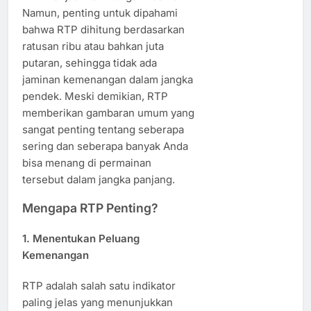
Namun, penting untuk dipahami
bahwa RTP dihitung berdasarkan
ratusan ribu atau bahkan juta
putaran, sehingga tidak ada
jaminan kemenangan dalam jangka
pendek. Meski demikian, RTP
memberikan gambaran umum yang
sangat penting tentang seberapa
sering dan seberapa banyak Anda
bisa menang di permainan
tersebut dalam jangka panjang.
Mengapa RTP Penting?
1.
Menentukan Peluang
Kemenangan
RTP adalah salah satu indikator
paling jelas yang menunjukkan