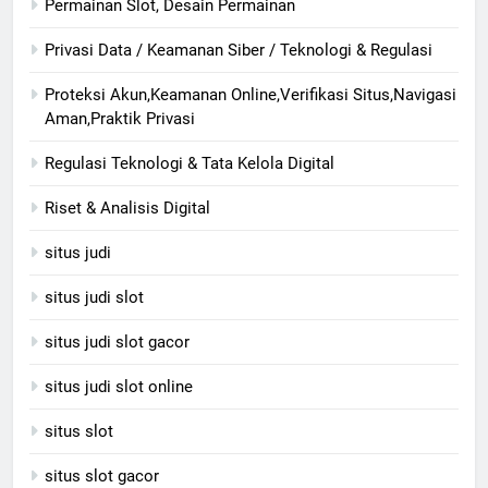
Permainan Slot, Desain Permainan
Privasi Data / Keamanan Siber / Teknologi & Regulasi
Proteksi Akun,Keamanan Online,Verifikasi Situs,Navigasi
Aman,Praktik Privasi
Regulasi Teknologi & Tata Kelola Digital
Riset & Analisis Digital
situs judi
situs judi slot
situs judi slot gacor
situs judi slot online
situs slot
situs slot gacor