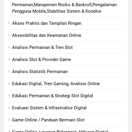
Permainan,Manajemen Risiko & Bankroll,Pengalaman
Pengguna Mobile,Stabilitas Sistem & Koneksi
Akses Praktis dan Tampilan Ringan
Aksesibilitas dan Keamanan Online
Analisis Permainan & Tren Slot
Analisis Slot & Provider Game
Analisis Statistik Permainan
Edukasi Digital, Tren Gaming, Analisis Online
Edukasi Permainan & Strategi Slot Digital
Evaluasi Sistem & Infrastruktur Digital
Game Online / Panduan Bermain Slot
Game Online, Layanan Pelanggan, Hiburan Digital