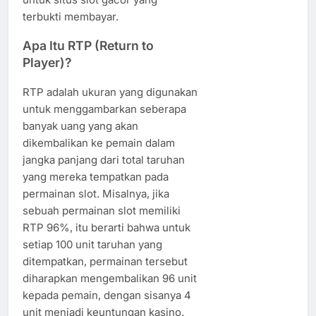
terbukti membayar.
Apa Itu RTP (Return to
Player)?
RTP adalah ukuran yang digunakan
untuk menggambarkan seberapa
banyak uang yang akan
dikembalikan ke pemain dalam
jangka panjang dari total taruhan
yang mereka tempatkan pada
permainan slot. Misalnya, jika
sebuah permainan slot memiliki
RTP 96%, itu berarti bahwa untuk
setiap 100 unit taruhan yang
ditempatkan, permainan tersebut
diharapkan mengembalikan 96 unit
kepada pemain, dengan sisanya 4
unit menjadi keuntungan kasino.