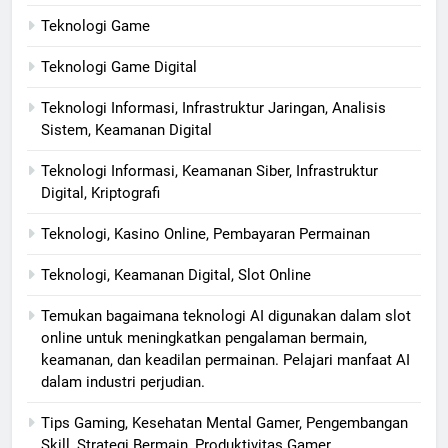
Teknologi Game
Teknologi Game Digital
Teknologi Informasi, Infrastruktur Jaringan, Analisis
Sistem, Keamanan Digital
Teknologi Informasi, Keamanan Siber, Infrastruktur
Digital, Kriptografi
Teknologi, Kasino Online, Pembayaran Permainan
Teknologi, Keamanan Digital, Slot Online
Temukan bagaimana teknologi AI digunakan dalam slot
online untuk meningkatkan pengalaman bermain,
keamanan, dan keadilan permainan. Pelajari manfaat AI
dalam industri perjudian.
Tips Gaming, Kesehatan Mental Gamer, Pengembangan
Skill, Strategi Bermain, Produktivitas Gamer