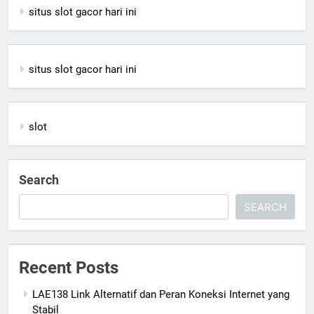
situs slot gacor hari ini
situs slot gacor hari ini
slot
Search
SEARCH
Recent Posts
LAE138 Link Alternatif dan Peran Koneksi Internet yang
Stabil