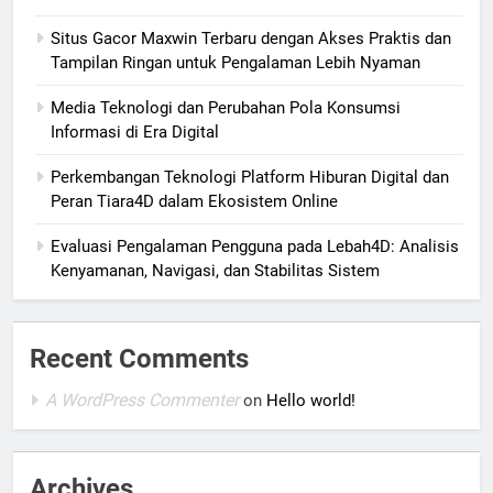
Situs Gacor Maxwin Terbaru dengan Akses Praktis dan
Tampilan Ringan untuk Pengalaman Lebih Nyaman
Media Teknologi dan Perubahan Pola Konsumsi
Informasi di Era Digital
Perkembangan Teknologi Platform Hiburan Digital dan
Peran Tiara4D dalam Ekosistem Online
Evaluasi Pengalaman Pengguna pada Lebah4D: Analisis
Kenyamanan, Navigasi, dan Stabilitas Sistem
Recent Comments
A WordPress Commenter
on
Hello world!
Archives