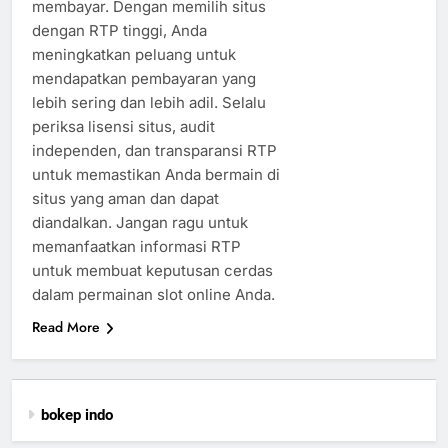
membayar. Dengan memilih situs
dengan RTP tinggi, Anda
meningkatkan peluang untuk
mendapatkan pembayaran yang
lebih sering dan lebih adil. Selalu
periksa lisensi situs, audit
independen, dan transparansi RTP
untuk memastikan Anda bermain di
situs yang aman dan dapat
diandalkan. Jangan ragu untuk
memanfaatkan informasi RTP
untuk membuat keputusan cerdas
dalam permainan slot online Anda.
Read More
bokep indo