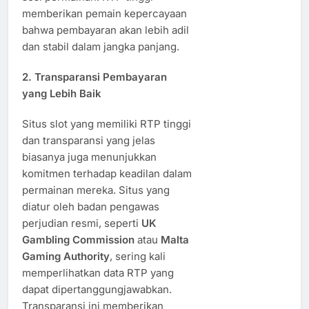
memberikan pemain kepercayaan
bahwa pembayaran akan lebih adil
dan stabil dalam jangka panjang.
2.
Transparansi Pembayaran
yang Lebih Baik
Situs slot yang memiliki RTP tinggi
dan transparansi yang jelas
biasanya juga menunjukkan
komitmen terhadap keadilan dalam
permainan mereka. Situs yang
diatur oleh badan pengawas
perjudian resmi, seperti
UK
Gambling Commission
atau
Malta
Gaming Authority
, sering kali
memperlihatkan data RTP yang
dapat dipertanggungjawabkan.
Transparansi ini memberikan