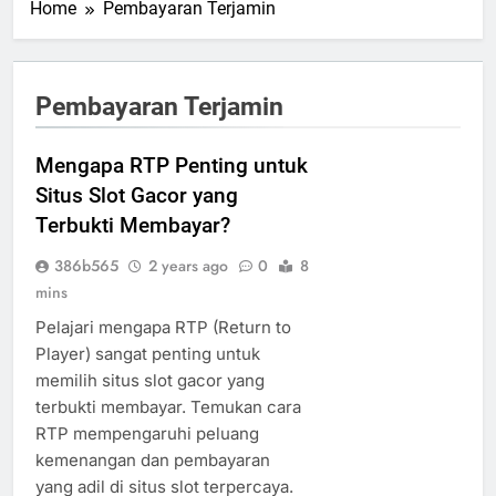
Home
Pembayaran Terjamin
Pembayaran Terjamin
Mengapa RTP Penting untuk
Situs Slot Gacor yang
Terbukti Membayar?
386b565
2 years ago
0
8
mins
Pelajari mengapa RTP (Return to
Player) sangat penting untuk
memilih situs slot gacor yang
terbukti membayar. Temukan cara
RTP mempengaruhi peluang
kemenangan dan pembayaran
yang adil di situs slot terpercaya.