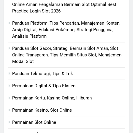
Online Aman Pengalaman Bermain Slot Optimal Best
Practice Login Slot 2026
Panduan Platform, Tips Pencarian, Manajemen Konten,
Arsip Digital, Edukasi Pokémon, Strategi Pengguna,
Analisis Platform
Panduan Slot Gacor, Strategi Bermain Slot Aman, Slot
Online Transparan, Tips Memilih Situs Slot, Manajemen
Modal Slot
Panduan Teknologi, Tips & Trik
Permainan Digital & Tips Efisien
Permainan Kartu, Kasino Online, Hiburan
Permainan Kasino, Slot Online
Permainan Slot Online