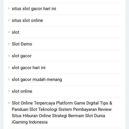
situs slot gacor hari ini
situs slot online
slot
Slot Demo
slot gacor
slot gacor hari ini
slot gacor mudah menang
slot online
Slot Online Terpercaya Platform Game Digital Tips &
Panduan Slot Teknologi Sistem Pembayaran Review
Situs Hiburan Online Strategi Bermain Slot Dunia
iGaming Indonesia