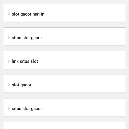
slot gacor hari ini
situs slot gacor
link situs slot
slot gacor
situs slot gacor