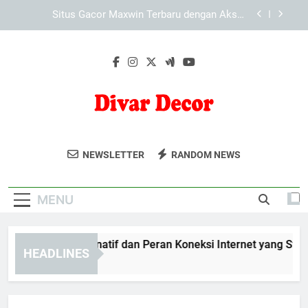
Skip
Lebih Nyaman
Media Teknologi dan Perubahan Pola Konsumsi
to
Informasi di Era Digital
content
Perkembangan Teknologi Platform Hiburan
Digital dan Peran Tiara4D dalam Ekosistem
Online
LAE138 Link Alternatif dan Peran Koneksi Internet
yang Stabil
Situs Gacor Maxwin Terbaru dengan Akses
Praktis dan Tampilan Ringan untuk Pengalaman
Lebih Nyaman
Divar Decor
Media Teknologi dan Perubahan Pola Konsumsi
Divar Decor Menyediakan Layanan Desain
Informasi di Era Digital
NEWSLETTER
RANDOM NEWS
Interior Dan Dekorasi Modern Untuk Hunian
Perkembangan Teknologi Platform Hiburan
Digital dan Peran Tiara4D dalam Ekosistem
Atau Kantor Anda.
Online
MENU
E138 Link Alternatif dan Peran Koneksi Internet yang Stabil
HEADLINES
Months Ago