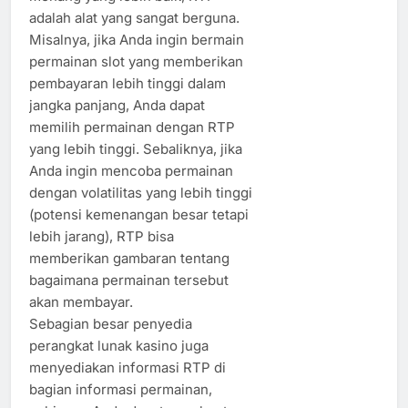
adalah alat yang sangat berguna.
Misalnya, jika Anda ingin bermain
permainan slot yang memberikan
pembayaran lebih tinggi dalam
jangka panjang, Anda dapat
memilih permainan dengan RTP
yang lebih tinggi. Sebaliknya, jika
Anda ingin mencoba permainan
dengan volatilitas yang lebih tinggi
(potensi kemenangan besar tetapi
lebih jarang), RTP bisa
memberikan gambaran tentang
bagaimana permainan tersebut
akan membayar.
Sebagian besar penyedia
perangkat lunak kasino juga
menyediakan informasi RTP di
bagian informasi permainan,