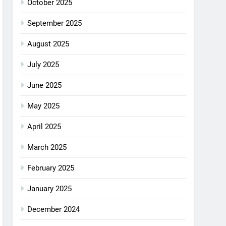
October 2025
September 2025
August 2025
July 2025
June 2025
May 2025
April 2025
March 2025
February 2025
January 2025
December 2024