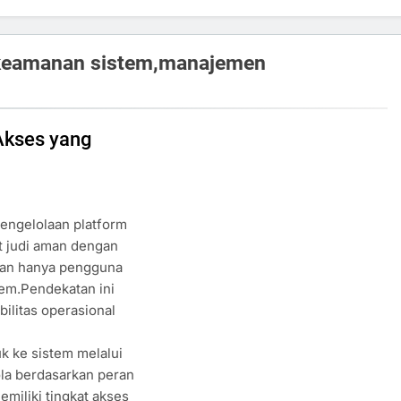
t,keamanan sistem,manajemen
Akses yang
engelolaan platform
t judi aman dengan
ikan hanya pengguna
tem.Pendekatan ini
bilitas operasional
uk ke sistem melalui
lola berdasarkan peran
miliki tingkat akses