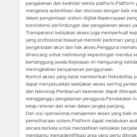
pengalaman dan keahlian teknis platform.Platfor
mengelola autentikasi dan otorisasi dengan baik m
dalam pengelolaan sistem digital.Kepercayaan pen
konsistensi perlindungan dan pengalaman akses yan
Transparansi kebijakan akses juga memperkuat ke
yang profesional biasanya memiliki pedoman yang je
pengelolaan akun dan hak akses.Pengguna memah
dirancang untuk melindungi kepentingan mereka se
bertanggung jawab.Kejelasan ini mengurangi ketid
meningkatkan kenyamanan penggunaan.
Kontrol akses yang ketat memberikan fleksibilitas 
dapat menyesuaikan kebijakan akses seiring perk
dan teknologi.Pembaruan keamanan dapat diterapk
mengganggu pengalaman pengguna.Pendekatan ini
tetap relevan dan aman dalam jangka panjang.
Dari sisi operasional,manajemen akses yang baik
pemeliharaan sistem.Platform dapat melakukan audi
secara berkala untuk memastikan kebijakan berjalan 
membantu mengidentifikasi area yang perlu ditingk