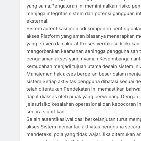
yang sama.Pengaturan ini meminimalkan risiko pe
menjaga integritas sistem dari potensi gangguan i
eksternal.
Sistem autentikasi menjadi komponen penting dala
akses.Platform yang aman biasanya menerapkan me
yang efisien dan akurat.Proses verifikasi dilakuka
mengorbankan keamanan sehingga pengguna sah 
pengalaman akses yang nyaman.Keseimbangan ant
kemudahan menjadi tujuan utama desain sistem ini.
Manajemen hak akses berperan besar dalam menjag
sistem.Setiap aktivitas pengguna dibatasi sesuai d
telah ditentukan.Pendekatan ini memastikan bahwa 
dapat diakses oleh pihak yang berwenang.Dengan
jelas,risiko kesalahan operasional dan kebocoran i
secara signifikan.
Selain autentikasi,validasi berkelanjutan turut mem
akses.Sistem memantau aktivitas pengguna secara 
mendeteksi pola yang tidak wajar.Jika ditemukan a