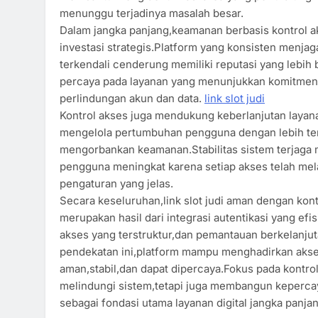
menunggu terjadinya masalah besar.
Dalam jangka panjang,keamanan berbasis kontrol a
investasi strategis.Platform yang konsisten menjag
terkendali cenderung memiliki reputasi yang lebih
percaya pada layanan yang menunjukkan komitmen
perlindungan akun dan data.
link slot judi
Kontrol akses juga mendukung keberlanjutan layan
mengelola pertumbuhan pengguna dengan lebih ter
mengorbankan keamanan.Stabilitas sistem terjaga
pengguna meningkat karena setiap akses telah me
pengaturan yang jelas.
Secara keseluruhan,link slot judi aman dengan kont
merupakan hasil dari integrasi autentikasi yang ef
akses yang terstruktur,dan pemantauan berkelanjut
pendekatan ini,platform mampu menghadirkan aks
aman,stabil,dan dapat dipercaya.Fokus pada kontro
melindungi sistem,tetapi juga membangun keperc
sebagai fondasi utama layanan digital jangka panjan