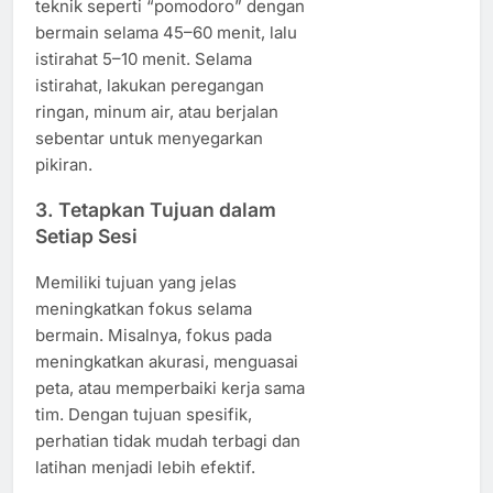
teknik seperti “pomodoro” dengan
bermain selama 45–60 menit, lalu
istirahat 5–10 menit. Selama
istirahat, lakukan peregangan
ringan, minum air, atau berjalan
sebentar untuk menyegarkan
pikiran.
3. Tetapkan Tujuan dalam
Setiap Sesi
Memiliki tujuan yang jelas
meningkatkan fokus selama
bermain. Misalnya, fokus pada
meningkatkan akurasi, menguasai
peta, atau memperbaiki kerja sama
tim. Dengan tujuan spesifik,
perhatian tidak mudah terbagi dan
latihan menjadi lebih efektif.