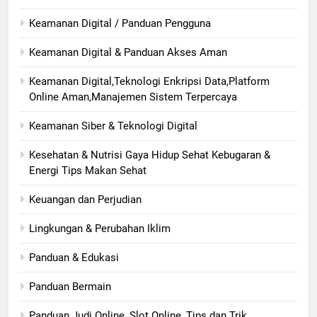
Keamanan Digital / Panduan Pengguna
Keamanan Digital & Panduan Akses Aman
Keamanan Digital,Teknologi Enkripsi Data,Platform
Online Aman,Manajemen Sistem Terpercaya
Keamanan Siber & Teknologi Digital
Kesehatan & Nutrisi Gaya Hidup Sehat Kebugaran &
Energi Tips Makan Sehat
Keuangan dan Perjudian
Lingkungan & Perubahan Iklim
Panduan & Edukasi
Panduan Bermain
Panduan Judi Online, Slot Online, Tips dan Trik