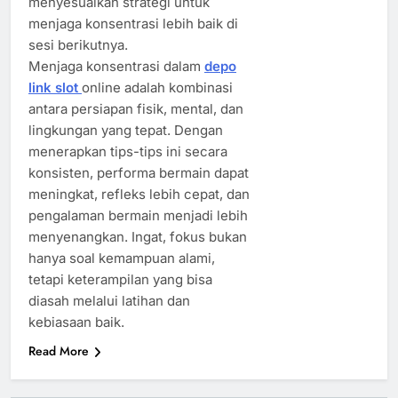
menyesuaikan strategi untuk
menjaga konsentrasi lebih baik di
sesi berikutnya.
Menjaga konsentrasi dalam
depo
link slot
online adalah kombinasi
antara persiapan fisik, mental, dan
lingkungan yang tepat. Dengan
menerapkan tips-tips ini secara
konsisten, performa bermain dapat
meningkat, refleks lebih cepat, dan
pengalaman bermain menjadi lebih
menyenangkan. Ingat, fokus bukan
hanya soal kemampuan alami,
tetapi keterampilan yang bisa
diasah melalui latihan dan
kebiasaan baik.
Read More