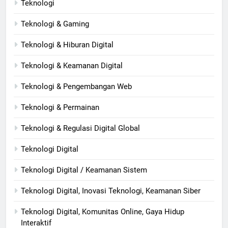
Teknologi
Teknologi & Gaming
Teknologi & Hiburan Digital
Teknologi & Keamanan Digital
Teknologi & Pengembangan Web
Teknologi & Permainan
Teknologi & Regulasi Digital Global
Teknologi Digital
Teknologi Digital / Keamanan Sistem
Teknologi Digital, Inovasi Teknologi, Keamanan Siber
Teknologi Digital, Komunitas Online, Gaya Hidup
Interaktif