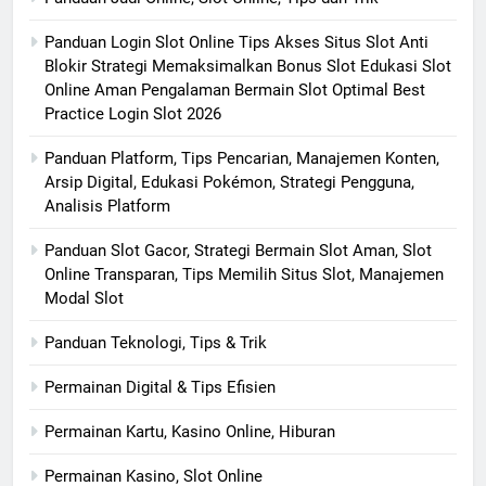
Panduan Login Slot Online Tips Akses Situs Slot Anti
Blokir Strategi Memaksimalkan Bonus Slot Edukasi Slot
Online Aman Pengalaman Bermain Slot Optimal Best
Practice Login Slot 2026
Panduan Platform, Tips Pencarian, Manajemen Konten,
Arsip Digital, Edukasi Pokémon, Strategi Pengguna,
Analisis Platform
Panduan Slot Gacor, Strategi Bermain Slot Aman, Slot
Online Transparan, Tips Memilih Situs Slot, Manajemen
Modal Slot
Panduan Teknologi, Tips & Trik
Permainan Digital & Tips Efisien
Permainan Kartu, Kasino Online, Hiburan
Permainan Kasino, Slot Online