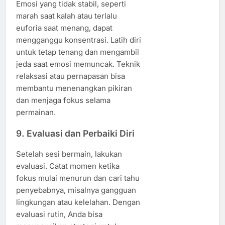
Emosi yang tidak stabil, seperti
marah saat kalah atau terlalu
euforia saat menang, dapat
mengganggu konsentrasi. Latih diri
untuk tetap tenang dan mengambil
jeda saat emosi memuncak. Teknik
relaksasi atau pernapasan bisa
membantu menenangkan pikiran
dan menjaga fokus selama
permainan.
9. Evaluasi dan Perbaiki Diri
Setelah sesi bermain, lakukan
evaluasi. Catat momen ketika
fokus mulai menurun dan cari tahu
penyebabnya, misalnya gangguan
lingkungan atau kelelahan. Dengan
evaluasi rutin, Anda bisa