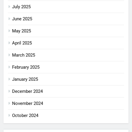
July 2025
June 2025
May 2025
April 2025
March 2025
February 2025
January 2025
December 2024
November 2024
October 2024