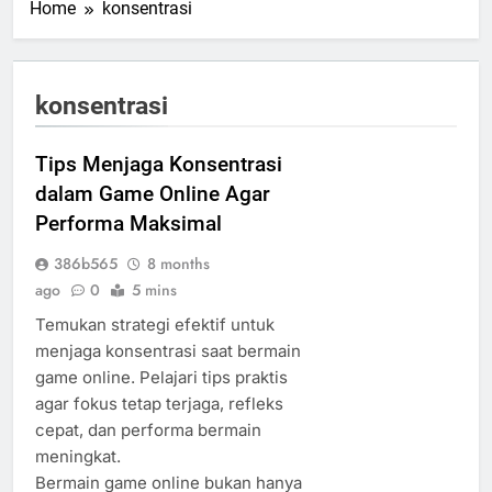
Home
konsentrasi
konsentrasi
Tips Menjaga Konsentrasi
dalam Game Online Agar
Performa Maksimal
386b565
8 months
ago
0
5 mins
Temukan strategi efektif untuk
menjaga konsentrasi saat bermain
game online. Pelajari tips praktis
agar fokus tetap terjaga, refleks
cepat, dan performa bermain
meningkat.
Bermain game online bukan hanya