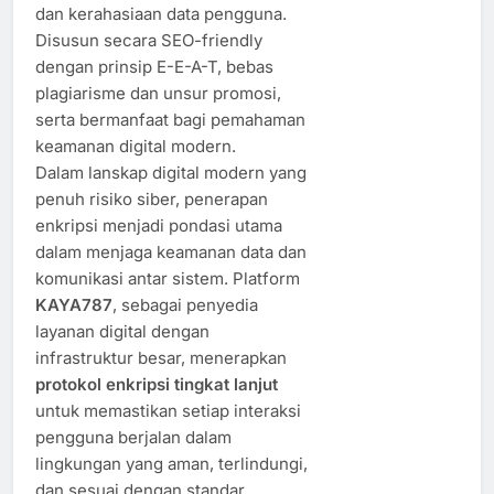
dan kerahasiaan data pengguna.
Disusun secara SEO-friendly
dengan prinsip E-E-A-T, bebas
plagiarisme dan unsur promosi,
serta bermanfaat bagi pemahaman
keamanan digital modern.
Dalam lanskap digital modern yang
penuh risiko siber, penerapan
enkripsi menjadi pondasi utama
dalam menjaga keamanan data dan
komunikasi antar sistem. Platform
KAYA787
, sebagai penyedia
layanan digital dengan
infrastruktur besar, menerapkan
protokol enkripsi tingkat lanjut
untuk memastikan setiap interaksi
pengguna berjalan dalam
lingkungan yang aman, terlindungi,
dan sesuai dengan standar