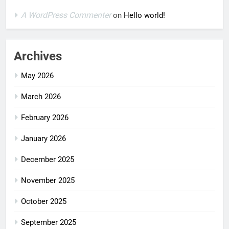
A WordPress Commenter
on
Hello world!
Archives
May 2026
March 2026
February 2026
January 2026
December 2025
November 2025
October 2025
September 2025