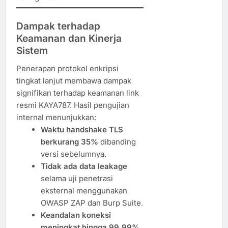
Dampak terhadap
Keamanan dan Kinerja
Sistem
Penerapan protokol enkripsi
tingkat lanjut membawa dampak
signifikan terhadap keamanan link
resmi KAYA787. Hasil pengujian
internal menunjukkan:
Waktu handshake TLS
berkurang 35%
dibanding
versi sebelumnya.
Tidak ada data leakage
selama uji penetrasi
eksternal menggunakan
OWASP ZAP dan Burp Suite.
Keandalan koneksi
meningkat hingga 99,99%