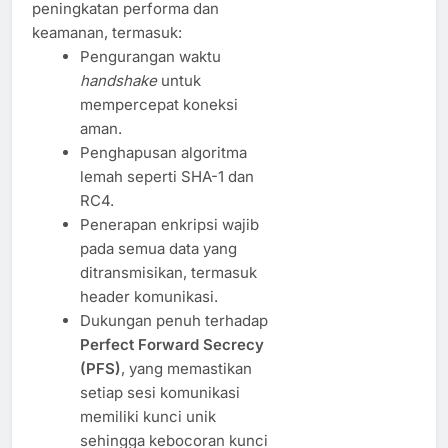
peningkatan performa dan
keamanan, termasuk:
Pengurangan waktu
handshake
untuk
mempercepat koneksi
aman.
Penghapusan algoritma
lemah seperti SHA-1 dan
RC4.
Penerapan enkripsi wajib
pada semua data yang
ditransmisikan, termasuk
header komunikasi.
Dukungan penuh terhadap
Perfect Forward Secrecy
(PFS)
, yang memastikan
setiap sesi komunikasi
memiliki kunci unik
sehingga kebocoran kunci