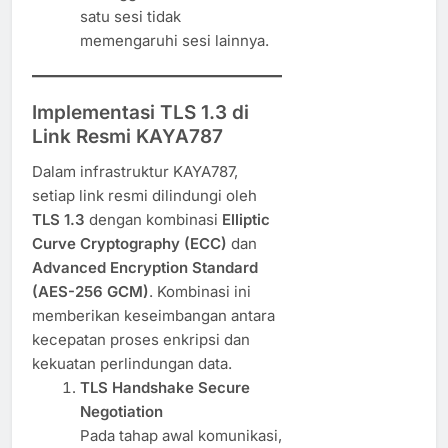
satu sesi tidak
memengaruhi sesi lainnya.
Implementasi TLS 1.3 di
Link Resmi KAYA787
Dalam infrastruktur KAYA787,
setiap link resmi dilindungi oleh
TLS 1.3
dengan kombinasi
Elliptic
Curve Cryptography (ECC)
dan
Advanced Encryption Standard
(AES-256 GCM)
. Kombinasi ini
memberikan keseimbangan antara
kecepatan proses enkripsi dan
kekuatan perlindungan data.
TLS Handshake Secure
Negotiation
Pada tahap awal komunikasi,