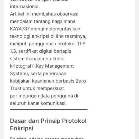
internasional.
Artikel ini membahas observasi
mendalam tentang bagaimana
KAYA787 mengimplementasikan
teknologi enkripsi di link resminya,
meliputi penggunaan protokol TLS
1.3, sertifikat digital berlapis,
sistem manajemen kunci
kriptografi (Key Management
System), serta penerapan
kebijakan keamanan berbasis Zero
Trust untuk memperkuat
perlindungan data pengguna di
seluruh kanal komunikasi.
Dasar dan Prinsip Protokol
Enkripsi