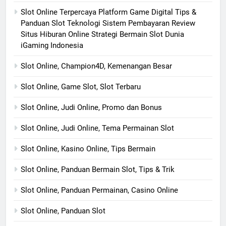
Slot Online Terpercaya Platform Game Digital Tips &
Panduan Slot Teknologi Sistem Pembayaran Review
Situs Hiburan Online Strategi Bermain Slot Dunia
iGaming Indonesia
Slot Online, Champion4D, Kemenangan Besar
Slot Online, Game Slot, Slot Terbaru
Slot Online, Judi Online, Promo dan Bonus
Slot Online, Judi Online, Tema Permainan Slot
Slot Online, Kasino Online, Tips Bermain
Slot Online, Panduan Bermain Slot, Tips & Trik
Slot Online, Panduan Permainan, Casino Online
Slot Online, Panduan Slot