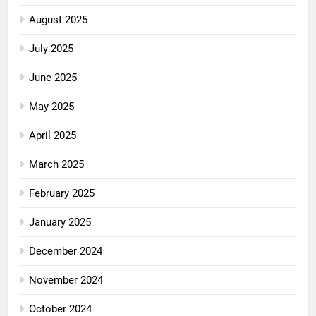
August 2025
July 2025
June 2025
May 2025
April 2025
March 2025
February 2025
January 2025
December 2024
November 2024
October 2024