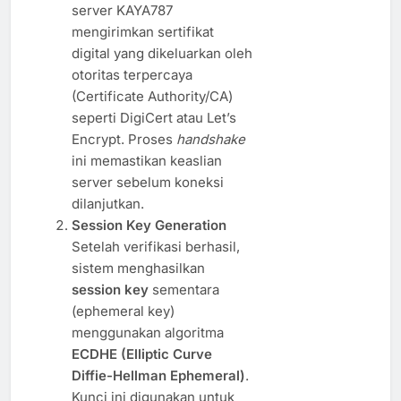
server KAYA787
mengirimkan sertifikat
digital yang dikeluarkan oleh
otoritas terpercaya
(Certificate Authority/CA)
seperti DigiCert atau Let’s
Encrypt. Proses
handshake
ini memastikan keaslian
server sebelum koneksi
dilanjutkan.
Session Key Generation
Setelah verifikasi berhasil,
sistem menghasilkan
session key
sementara
(ephemeral key)
menggunakan algoritma
ECDHE (Elliptic Curve
Diffie-Hellman Ephemeral)
.
Kunci ini digunakan untuk