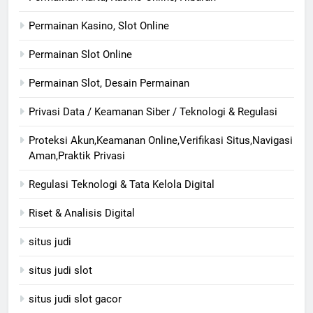
Permainan Kasino, Slot Online
Permainan Slot Online
Permainan Slot, Desain Permainan
Privasi Data / Keamanan Siber / Teknologi & Regulasi
Proteksi Akun,Keamanan Online,Verifikasi Situs,Navigasi
Aman,Praktik Privasi
Regulasi Teknologi & Tata Kelola Digital
Riset & Analisis Digital
situs judi
situs judi slot
situs judi slot gacor