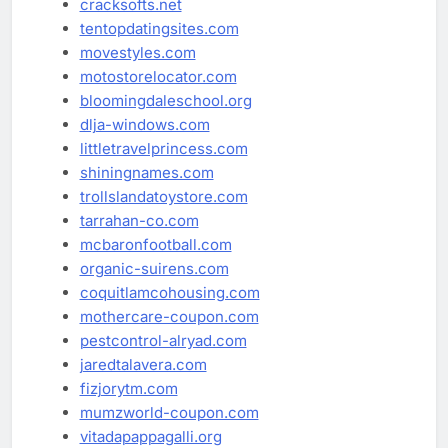
cracksofts.net
tentopdatingsites.com
movestyles.com
motostorelocator.com
bloomingdaleschool.org
dlja-windows.com
littletravelprincess.com
shiningnames.com
trollslandatoystore.com
tarrahan-co.com
mcbaronfootball.com
organic-suirens.com
coquitlamcohousing.com
mothercare-coupon.com
pestcontrol-alryad.com
jaredtalavera.com
fizjorytm.com
mumzworld-coupon.com
vitadapappagalli.org