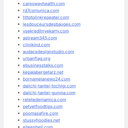
careswayhealth.com
rd7comunica.com
httptplinkrepeater.com
lesdouceursdesbauges.com
vsekreditnyekarty.com
astream345.com
clinikind.com
audacedesignstudio.com
urbanflag.org
ebusinesstalks.com
kepalabergetarz.net
bornamelanews24.com
daiichi-tantei-tochigi.com
daiichi-tantei-gunma.com
retetedemamica.com
petvetfoodtips.com
poomasafire.com
stussyhoodies.net
eileenbell.com