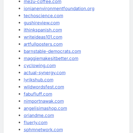
mezu-coffee.com
ionianenvironmentfoundation.org
techoscience.com
gushireview.com
ithinkspanish.com
writeideas101.com
artfullposters.com
barnstable-democrats.com
maggiemakesitbetter.com
cyclowing.com
actual-synergy.com
lyrikshub.com
wildwordsfest.com
fabufluff.com
nimportnawak.com
angelisimashop.com
oriandme.com
fluerly.com
sphmnetwork.com