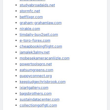
studyabroadaids.net
stormfc.net
betflixpr.com
graham-grahamlaw.com
nirakle.com
timdaily-buy2sell.com
e-toro-forex.com
cheapbookingflight.com
jamalek3almy.net
mobesekameracanliizle.com
powertoolspro.net
eatsumgreens.com
puppyconnect.org
keepjudgechrisbrook.com
ixiartgallery.com
bagsbrothers.com
sustaindatacenter.com
collectiongolfgti.com