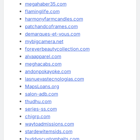
megahaber35.com
flaminglife.com
harmonyfarmcandles.com
patchandcoframes.com
demarques-et-vous.com
mybigcamera.net
foreverbeautycollection.com
alvaapparel.com
meghacabs.com
andonpokayoke.com
lasnuevastecnologias.com
MapsLoans.org
salon-adb.com
thudhu.com
series-ss.com
chigrp.com
waytoadmissions.com
stardewitemsids.com
buddyscustombaits.com