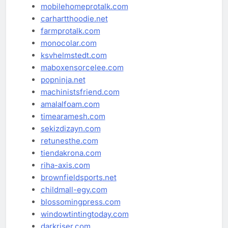
mobilehomeprotalk.com
carhartthoodie.net
farmprotalk.com
monocolar.com
ksvhelmstedt.com
maboxensorcelee.com
popninja.net
machinistsfriend.com
amalalfoam.com
timearamesh.com
sekizdizayn.com
retunesthe.com
tiendakrona.com
riha-axis.com
brownfieldsports.net
childmall-egy.com
blossomingpress.com
windowtintingtoday.com
darkriser.com