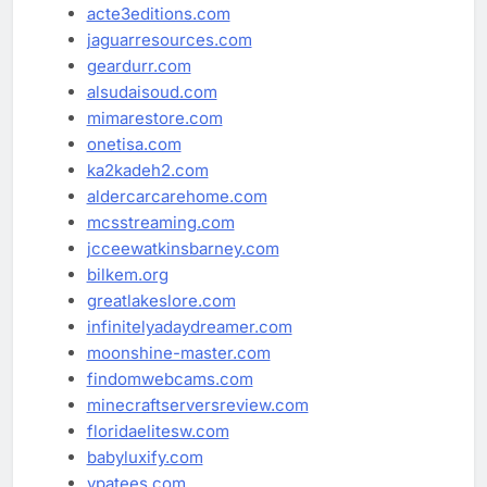
acte3editions.com
jaguarresources.com
geardurr.com
alsudaisoud.com
mimarestore.com
onetisa.com
ka2kadeh2.com
aldercarcarehome.com
mcsstreaming.com
jcceewatkinsbarney.com
bilkem.org
greatlakeslore.com
infinitelyadaydreamer.com
moonshine-master.com
findomwebcams.com
minecraftserversreview.com
floridaelitesw.com
babyluxify.com
vpatees.com