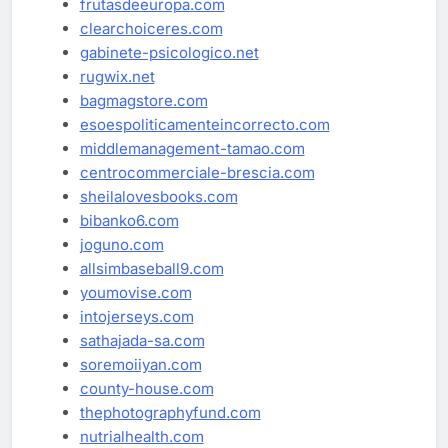
frutasdeeuropa.com
clearchoiceres.com
gabinete-psicologico.net
rugwix.net
bagmagstore.com
esoespoliticamenteincorrecto.com
middlemanagement-tamao.com
centrocommerciale-brescia.com
sheilalovesbooks.com
bibanko6.com
joguno.com
allsimbaseball9.com
youmovise.com
intojerseys.com
sathajada-sa.com
soremoiiyan.com
county-house.com
thephotographyfund.com
nutrialhealth.com