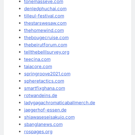
tonemasseve.com
denledphuchai.com
tilleul-festival.com
thestarswesaw.com
thehomewind.com
thebougecruise.com
thebeirutforum.com
tellthebelllsurvey.org
teecina.com
taiacore.com
springroove2021.com
spheretactics.com
smartfixghana.com
rotwandeins.de
ladygagachromaticaballmerch.de
jaegerhof-essen.de
shiawaseseisakujo.com
sbanglanews.com
rospages.org