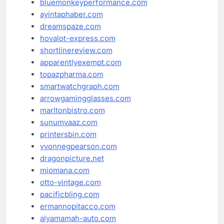
bluemonkeyperformance.com
ayintaphaber.com
dreamspaze.com
hovalot-express.com
shortlinereview.com
apparentlyexempt.com
topazpharma.com
smartwatchgraph.com
arrowgamingglasses.com
marltonbistro.com
sunumvaaz.com
printersbin.com
yvonnegpearson.com
dragonpicture.net
miomana.com
otto-vintage.com
pacificbling.com
ermannopitacco.com
alyamamah-auto.com