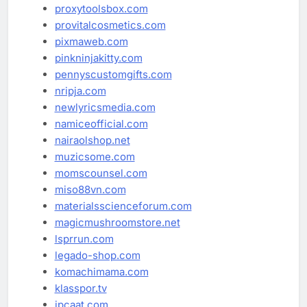
proxytoolsbox.com
provitalcosmetics.com
pixmaweb.com
pinkninjakitty.com
pennyscustomgifts.com
nripja.com
newlyricsmedia.com
namiceofficial.com
nairaolshop.net
muzicsome.com
momscounsel.com
miso88vn.com
materialsscienceforum.com
magicmushroomstore.net
lsprrun.com
legado-shop.com
komachimama.com
klasspor.tv
jpcaat.com