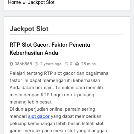
Home
Jackpot Slot
Jackpot Slot
RTP Slot Gacor: Faktor Penentu
Keberhasilan Anda
386b565
2 years ago
0
25 mins
Pelajari tentang RTP slot gacor dan bagaimana
faktor ini dapat memengaruhi keberhasilan
Anda dalam bermain. Temukan cara memilih
mesin dengan RTP tinggi untuk peluang
menang lebih besar.
Di dunia perjudian online, pemain sering
mencari
slot gacor
yang dapat memberikan
peluang kemenangan lebih besar. Istilah
slot
gacor
merujuk pada mesin slot yang dianggap