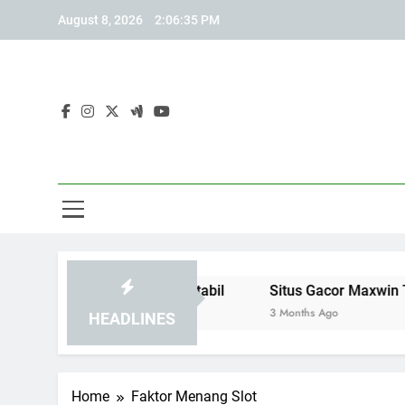
Skip
August 8, 2026
2:06:36 PM
to
content
Div
Divar Dec
eksi Internet yang Stabil
Situs Gacor Maxwin Terbaru 
3 Months Ago
HEADLINES
Home
Faktor Menang Slot