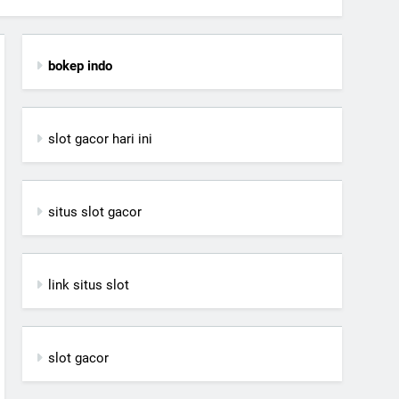
bokep indo
slot gacor hari ini
situs slot gacor
link situs slot
slot gacor