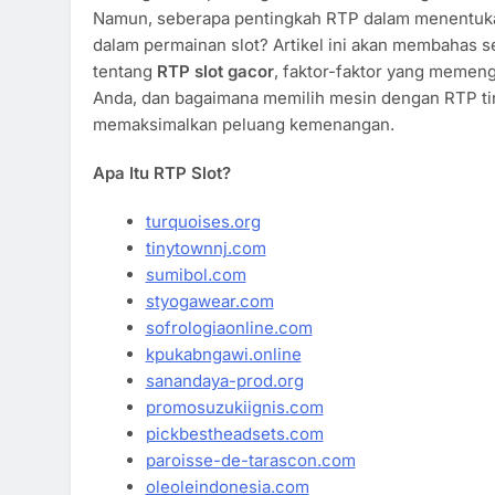
Namun, seberapa pentingkah RTP dalam menentuka
dalam permainan slot? Artikel ini akan membahas 
tentang
RTP slot gacor
, faktor-faktor yang memeng
Anda, dan bagaimana memilih mesin dengan RTP ti
memaksimalkan peluang kemenangan.
Apa Itu RTP Slot?
turquoises.org
tinytownnj.com
sumibol.com
styogawear.com
sofrologiaonline.com
kpukabngawi.online
sanandaya-prod.org
promosuzukiignis.com
pickbestheadsets.com
paroisse-de-tarascon.com
oleoleindonesia.com