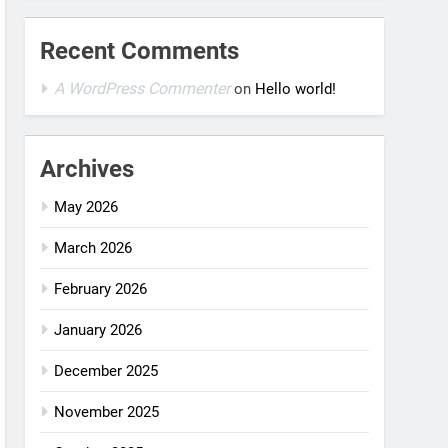
Recent Comments
A WordPress Commenter
on
Hello world!
Archives
May 2026
March 2026
February 2026
January 2026
December 2025
November 2025