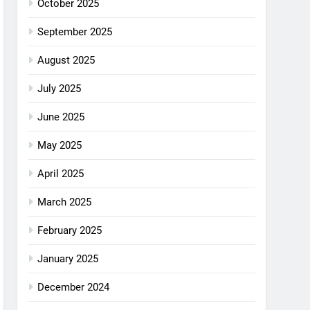
October 2025
September 2025
August 2025
July 2025
June 2025
May 2025
April 2025
March 2025
February 2025
January 2025
December 2024