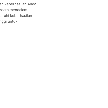
n keberhasilan Anda
secara mendalam
aruhi keberhasilan
nggi untuk