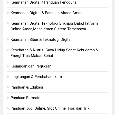
Keamanan Digital / Panduan Pengguna
Keamanan Digital & Panduan Akses Aman
Keamanan Digital,Teknologi Enkripsi Data,Platform
Online Aman,Manajemen Sistem Terpercaya
Keamanan Siber & Teknologi Digital
Kesehatan & Nutrisi Gaya Hidup Sehat Kebugaran &
Energi Tips Makan Sehat
Keuangan dan Perjudian
Lingkungan & Perubahan Iklim
Panduan & Edukasi
Panduan Bermain
Panduan Judi Online, Slot Online, Tips dan Trik