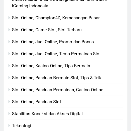
iGaming Indonesia
Slot Online, Champion4D, Kemenangan Besar
Slot Online, Game Slot, Slot Terbaru
Slot Online, Judi Online, Promo dan Bonus
Slot Online, Judi Online, Tema Permainan Slot
Slot Online, Kasino Online, Tips Bermain
Slot Online, Panduan Bermain Slot, Tips & Trik
Slot Online, Panduan Permainan, Casino Online
Slot Online, Panduan Slot
Stabilitas Koneksi dan Akses Digital
Teknologi