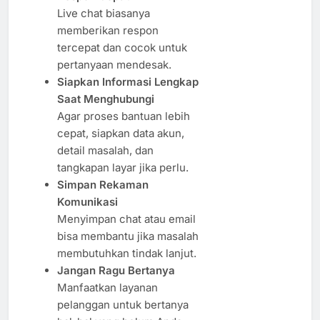
Live chat biasanya
memberikan respon
tercepat dan cocok untuk
pertanyaan mendesak.
Siapkan Informasi Lengkap
Saat Menghubungi
Agar proses bantuan lebih
cepat, siapkan data akun,
detail masalah, dan
tangkapan layar jika perlu.
Simpan Rekaman
Komunikasi
Menyimpan chat atau email
bisa membantu jika masalah
membutuhkan tindak lanjut.
Jangan Ragu Bertanya
Manfaatkan layanan
pelanggan untuk bertanya