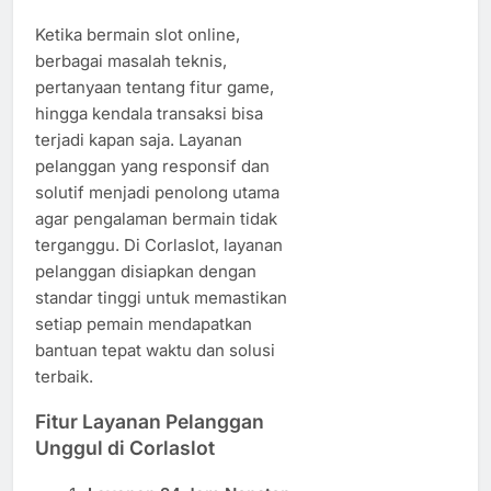
Ketika bermain slot online,
berbagai masalah teknis,
pertanyaan tentang fitur game,
hingga kendala transaksi bisa
terjadi kapan saja. Layanan
pelanggan yang responsif dan
solutif menjadi penolong utama
agar pengalaman bermain tidak
terganggu. Di Corlaslot, layanan
pelanggan disiapkan dengan
standar tinggi untuk memastikan
setiap pemain mendapatkan
bantuan tepat waktu dan solusi
terbaik.
Fitur Layanan Pelanggan
Unggul di Corlaslot