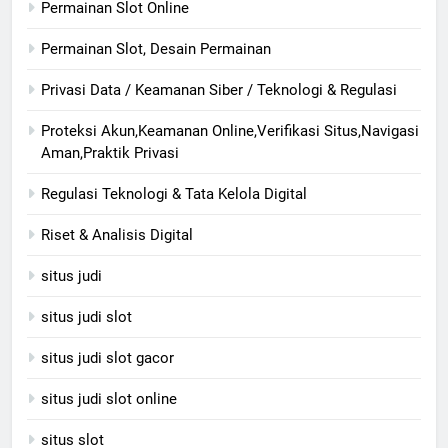
Permainan Slot Online
Permainan Slot, Desain Permainan
Privasi Data / Keamanan Siber / Teknologi & Regulasi
Proteksi Akun,Keamanan Online,Verifikasi Situs,Navigasi
Aman,Praktik Privasi
Regulasi Teknologi & Tata Kelola Digital
Riset & Analisis Digital
situs judi
situs judi slot
situs judi slot gacor
situs judi slot online
situs slot