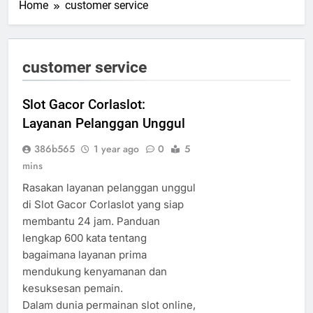
Home
customer service
customer service
Slot Gacor Corlaslot:
Layanan Pelanggan Unggul
386b565
1 year ago
0
5
mins
Rasakan layanan pelanggan unggul
di Slot Gacor Corlaslot yang siap
membantu 24 jam. Panduan
lengkap 600 kata tentang
bagaimana layanan prima
mendukung kenyamanan dan
kesuksesan pemain.
Dalam dunia permainan slot online,