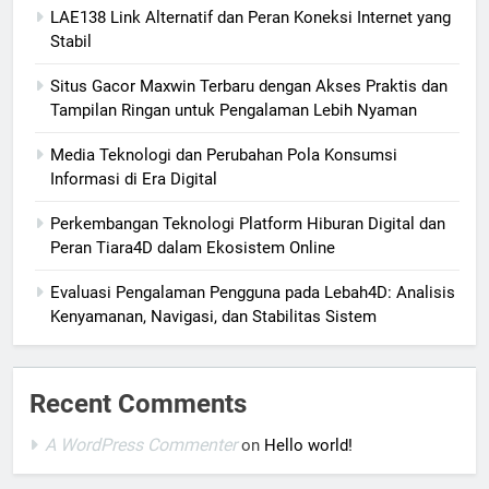
LAE138 Link Alternatif dan Peran Koneksi Internet yang
Stabil
Situs Gacor Maxwin Terbaru dengan Akses Praktis dan
Tampilan Ringan untuk Pengalaman Lebih Nyaman
Media Teknologi dan Perubahan Pola Konsumsi
Informasi di Era Digital
Perkembangan Teknologi Platform Hiburan Digital dan
Peran Tiara4D dalam Ekosistem Online
Evaluasi Pengalaman Pengguna pada Lebah4D: Analisis
Kenyamanan, Navigasi, dan Stabilitas Sistem
Recent Comments
A WordPress Commenter
on
Hello world!