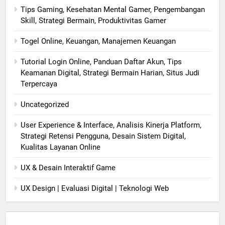
Tips Gaming, Kesehatan Mental Gamer, Pengembangan
Skill, Strategi Bermain, Produktivitas Gamer
Togel Online, Keuangan, Manajemen Keuangan
Tutorial Login Online, Panduan Daftar Akun, Tips
Keamanan Digital, Strategi Bermain Harian, Situs Judi
Terpercaya
Uncategorized
User Experience & Interface, Analisis Kinerja Platform,
Strategi Retensi Pengguna, Desain Sistem Digital,
Kualitas Layanan Online
UX & Desain Interaktif Game
UX Design | Evaluasi Digital | Teknologi Web