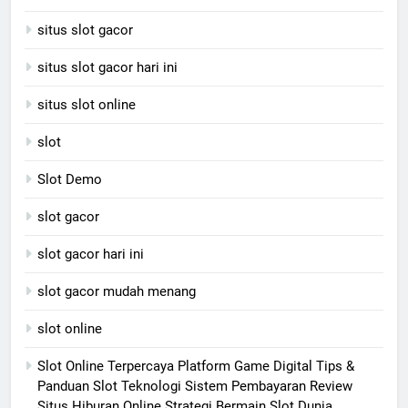
situs slot gacor
situs slot gacor hari ini
situs slot online
slot
Slot Demo
slot gacor
slot gacor hari ini
slot gacor mudah menang
slot online
Slot Online Terpercaya Platform Game Digital Tips &
Panduan Slot Teknologi Sistem Pembayaran Review
Situs Hiburan Online Strategi Bermain Slot Dunia