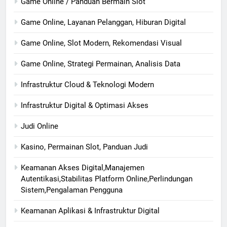
Game Online / Panduan Bermain Slot
Game Online, Layanan Pelanggan, Hiburan Digital
Game Online, Slot Modern, Rekomendasi Visual
Game Online, Strategi Permainan, Analisis Data
Infrastruktur Cloud & Teknologi Modern
Infrastruktur Digital & Optimasi Akses
Judi Online
Kasino, Permainan Slot, Panduan Judi
Keamanan Akses Digital,Manajemen
Autentikasi,Stabilitas Platform Online,Perlindungan
Sistem,Pengalaman Pengguna
Keamanan Aplikasi & Infrastruktur Digital