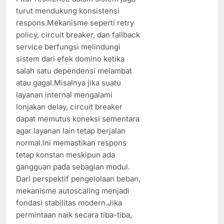
turut mendukung konsistensi
respons.Mekanisme seperti retry
policy, circuit breaker, dan fallback
service berfungsi melindungi
sistem dari efek domino ketika
salah satu dependensi melambat
atau gagal.Misalnya jika suatu
layanan internal mengalami
lonjakan delay, circuit breaker
dapat memutus koneksi sementara
agar layanan lain tetap berjalan
normal.Ini memastikan respons
tetap konstan meskipun ada
gangguan pada sebagian modul.
Dari perspektif pengelolaan beban,
mekanisme autoscaling menjadi
fondasi stabilitas modern.Jika
permintaan naik secara tiba-tiba,