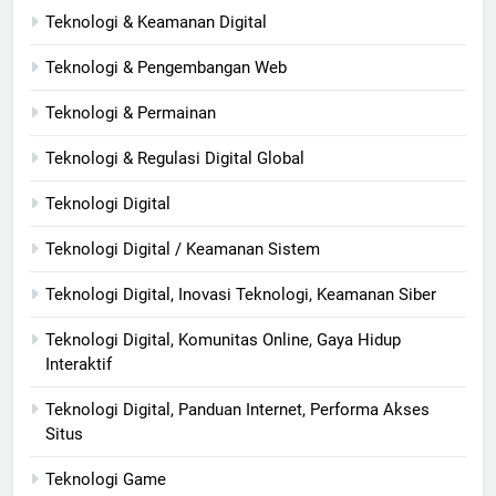
Teknologi & Keamanan Digital
Teknologi & Pengembangan Web
Teknologi & Permainan
Teknologi & Regulasi Digital Global
Teknologi Digital
Teknologi Digital / Keamanan Sistem
Teknologi Digital, Inovasi Teknologi, Keamanan Siber
Teknologi Digital, Komunitas Online, Gaya Hidup
Interaktif
Teknologi Digital, Panduan Internet, Performa Akses
Situs
Teknologi Game