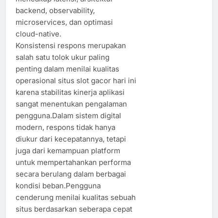
backend, observability,
microservices, dan optimasi
cloud-native.
Konsistensi respons merupakan
salah satu tolok ukur paling
penting dalam menilai kualitas
operasional situs slot gacor hari ini
karena stabilitas kinerja aplikasi
sangat menentukan pengalaman
pengguna.Dalam sistem digital
modern, respons tidak hanya
diukur dari kecepatannya, tetapi
juga dari kemampuan platform
untuk mempertahankan performa
secara berulang dalam berbagai
kondisi beban.Pengguna
cenderung menilai kualitas sebuah
situs berdasarkan seberapa cepat