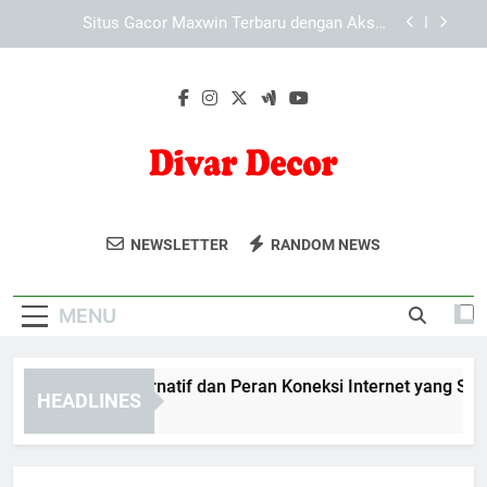
Skip
Lebih Nyaman
Media Teknologi dan Perubahan Pola Konsumsi
to
Informasi di Era Digital
content
Perkembangan Teknologi Platform Hiburan
Digital dan Peran Tiara4D dalam Ekosistem
Online
LAE138 Link Alternatif dan Peran Koneksi Internet
yang Stabil
Situs Gacor Maxwin Terbaru dengan Akses
Praktis dan Tampilan Ringan untuk Pengalaman
Lebih Nyaman
Divar Decor
Media Teknologi dan Perubahan Pola Konsumsi
Divar Decor Menyediakan Layanan Desain
Informasi di Era Digital
NEWSLETTER
RANDOM NEWS
Interior Dan Dekorasi Modern Untuk Hunian
Perkembangan Teknologi Platform Hiburan
Digital dan Peran Tiara4D dalam Ekosistem
Atau Kantor Anda.
Online
MENU
AE138 Link Alternatif dan Peran Koneksi Internet yang Stabil
HEADLINES
 Months Ago