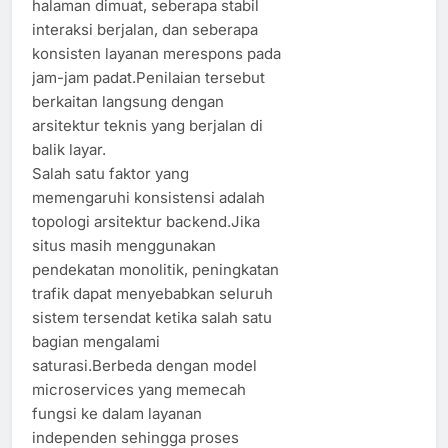
halaman dimuat, seberapa stabil
interaksi berjalan, dan seberapa
konsisten layanan merespons pada
jam-jam padat.Penilaian tersebut
berkaitan langsung dengan
arsitektur teknis yang berjalan di
balik layar.
Salah satu faktor yang
memengaruhi konsistensi adalah
topologi arsitektur backend.Jika
situs masih menggunakan
pendekatan monolitik, peningkatan
trafik dapat menyebabkan seluruh
sistem tersendat ketika salah satu
bagian mengalami
saturasi.Berbeda dengan model
microservices yang memecah
fungsi ke dalam layanan
independen sehingga proses