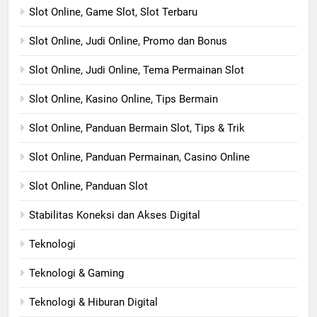
Slot Online, Game Slot, Slot Terbaru
Slot Online, Judi Online, Promo dan Bonus
Slot Online, Judi Online, Tema Permainan Slot
Slot Online, Kasino Online, Tips Bermain
Slot Online, Panduan Bermain Slot, Tips & Trik
Slot Online, Panduan Permainan, Casino Online
Slot Online, Panduan Slot
Stabilitas Koneksi dan Akses Digital
Teknologi
Teknologi & Gaming
Teknologi & Hiburan Digital