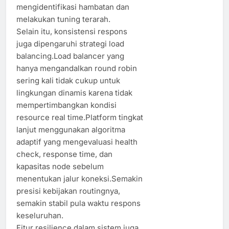
mengidentifikasi hambatan dan
melakukan tuning terarah.
Selain itu, konsistensi respons
juga dipengaruhi strategi load
balancing.Load balancer yang
hanya mengandalkan round robin
sering kali tidak cukup untuk
lingkungan dinamis karena tidak
mempertimbangkan kondisi
resource real time.Platform tingkat
lanjut menggunakan algoritma
adaptif yang mengevaluasi health
check, response time, dan
kapasitas node sebelum
menentukan jalur koneksi.Semakin
presisi kebijakan routingnya,
semakin stabil pula waktu respons
keseluruhan.
Fitur resilience dalam sistem juga