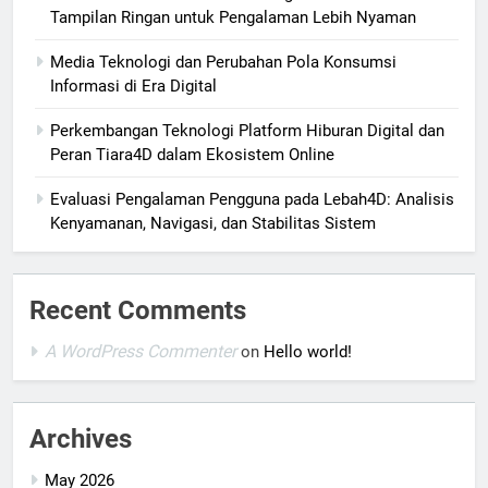
Tampilan Ringan untuk Pengalaman Lebih Nyaman
Media Teknologi dan Perubahan Pola Konsumsi
Informasi di Era Digital
Perkembangan Teknologi Platform Hiburan Digital dan
Peran Tiara4D dalam Ekosistem Online
Evaluasi Pengalaman Pengguna pada Lebah4D: Analisis
Kenyamanan, Navigasi, dan Stabilitas Sistem
Recent Comments
A WordPress Commenter
on
Hello world!
Archives
May 2026