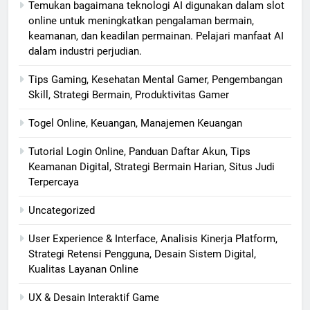
Temukan bagaimana teknologi AI digunakan dalam slot
online untuk meningkatkan pengalaman bermain,
keamanan, dan keadilan permainan. Pelajari manfaat AI
dalam industri perjudian.
Tips Gaming, Kesehatan Mental Gamer, Pengembangan
Skill, Strategi Bermain, Produktivitas Gamer
Togel Online, Keuangan, Manajemen Keuangan
Tutorial Login Online, Panduan Daftar Akun, Tips
Keamanan Digital, Strategi Bermain Harian, Situs Judi
Terpercaya
Uncategorized
User Experience & Interface, Analisis Kinerja Platform,
Strategi Retensi Pengguna, Desain Sistem Digital,
Kualitas Layanan Online
UX & Desain Interaktif Game