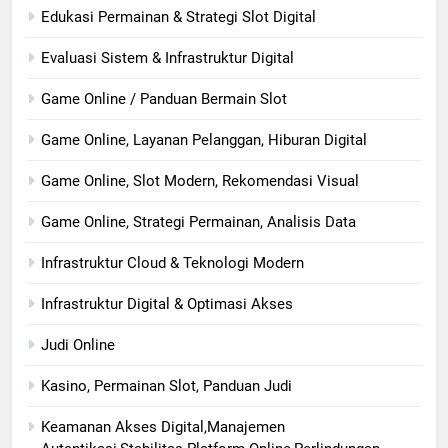
Edukasi Permainan & Strategi Slot Digital
Evaluasi Sistem & Infrastruktur Digital
Game Online / Panduan Bermain Slot
Game Online, Layanan Pelanggan, Hiburan Digital
Game Online, Slot Modern, Rekomendasi Visual
Game Online, Strategi Permainan, Analisis Data
Infrastruktur Cloud & Teknologi Modern
Infrastruktur Digital & Optimasi Akses
Judi Online
Kasino, Permainan Slot, Panduan Judi
Keamanan Akses Digital,Manajemen