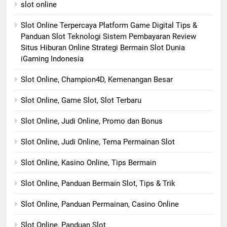
slot online
Slot Online Terpercaya Platform Game Digital Tips &
Panduan Slot Teknologi Sistem Pembayaran Review
Situs Hiburan Online Strategi Bermain Slot Dunia
iGaming Indonesia
Slot Online, Champion4D, Kemenangan Besar
Slot Online, Game Slot, Slot Terbaru
Slot Online, Judi Online, Promo dan Bonus
Slot Online, Judi Online, Tema Permainan Slot
Slot Online, Kasino Online, Tips Bermain
Slot Online, Panduan Bermain Slot, Tips & Trik
Slot Online, Panduan Permainan, Casino Online
Slot Online, Panduan Slot