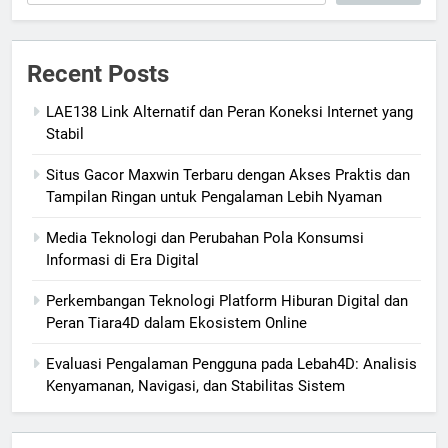
Recent Posts
LAE138 Link Alternatif dan Peran Koneksi Internet yang
Stabil
Situs Gacor Maxwin Terbaru dengan Akses Praktis dan
Tampilan Ringan untuk Pengalaman Lebih Nyaman
Media Teknologi dan Perubahan Pola Konsumsi
Informasi di Era Digital
Perkembangan Teknologi Platform Hiburan Digital dan
Peran Tiara4D dalam Ekosistem Online
Evaluasi Pengalaman Pengguna pada Lebah4D: Analisis
Kenyamanan, Navigasi, dan Stabilitas Sistem