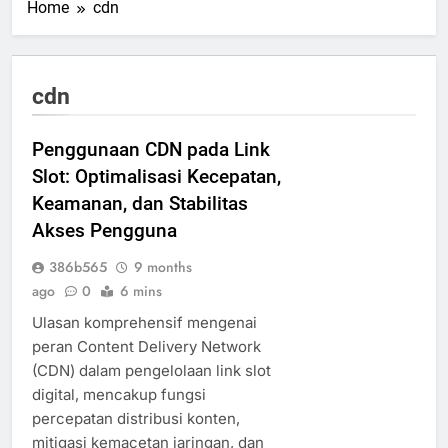
Home
cdn
cdn
Penggunaan CDN pada Link
Slot: Optimalisasi Kecepatan,
Keamanan, dan Stabilitas
Akses Pengguna
386b565
9 months
ago
0
6 mins
Ulasan komprehensif mengenai
peran Content Delivery Network
(CDN) dalam pengelolaan link slot
digital, mencakup fungsi
percepatan distribusi konten,
mitigasi kemacetan jaringan, dan