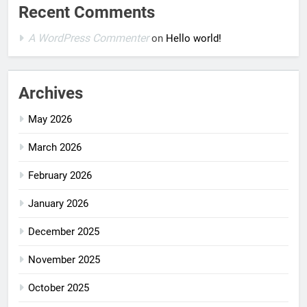
Recent Comments
A WordPress Commenter
on
Hello world!
Archives
May 2026
March 2026
February 2026
January 2026
December 2025
November 2025
October 2025