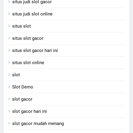
situs judi slot gacor
situs judi slot online
situs slot
situs slot gacor
situs slot gacor hari ini
situs slot online
slot
Slot Demo
slot gacor
slot gacor hari ini
slot gacor mudah menang