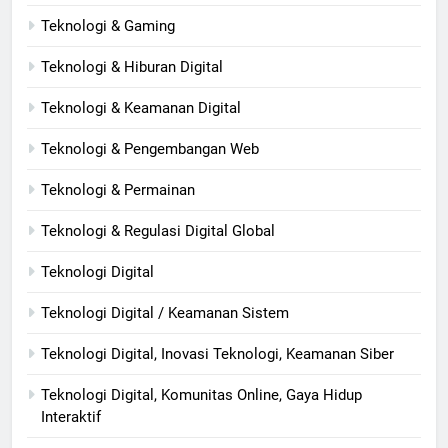
Teknologi & Gaming
Teknologi & Hiburan Digital
Teknologi & Keamanan Digital
Teknologi & Pengembangan Web
Teknologi & Permainan
Teknologi & Regulasi Digital Global
Teknologi Digital
Teknologi Digital / Keamanan Sistem
Teknologi Digital, Inovasi Teknologi, Keamanan Siber
Teknologi Digital, Komunitas Online, Gaya Hidup
Interaktif