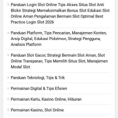
Panduan Login Slot Online Tips Akses Situs Slot Anti
Blokir Strategi Memaksimalkan Bonus Slot Edukasi Slot
Online Aman Pengalaman Bermain Slot Optimal Best
Practice Login Slot 2026
Panduan Platform, Tips Pencarian, Manajemen Konten,
Arsip Digital, Edukasi Pokémon, Strategi Pengguna,
Analisis Platform
Panduan Slot Gacor, Strategi Bermain Slot Aman, Slot
Online Transparan, Tips Memilih Situs Slot, Manajemen
Modal Slot
Panduan Teknologi, Tips & Trik
Permainan Digital & Tips Efisien
Permainan Kartu, Kasino Online, Hiburan
Permainan Kasino, Slot Online