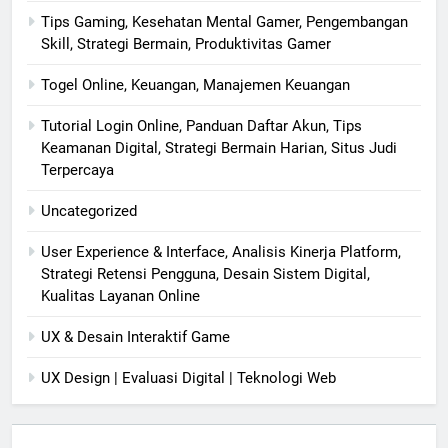
Tips Gaming, Kesehatan Mental Gamer, Pengembangan
Skill, Strategi Bermain, Produktivitas Gamer
Togel Online, Keuangan, Manajemen Keuangan
Tutorial Login Online, Panduan Daftar Akun, Tips
Keamanan Digital, Strategi Bermain Harian, Situs Judi
Terpercaya
Uncategorized
User Experience & Interface, Analisis Kinerja Platform,
Strategi Retensi Pengguna, Desain Sistem Digital,
Kualitas Layanan Online
UX & Desain Interaktif Game
UX Design | Evaluasi Digital | Teknologi Web