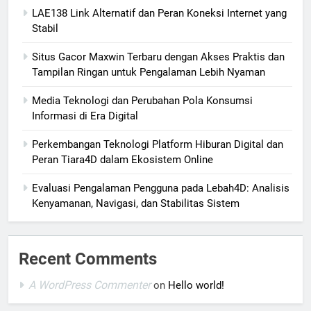
LAE138 Link Alternatif dan Peran Koneksi Internet yang
Stabil
Situs Gacor Maxwin Terbaru dengan Akses Praktis dan
Tampilan Ringan untuk Pengalaman Lebih Nyaman
Media Teknologi dan Perubahan Pola Konsumsi
Informasi di Era Digital
Perkembangan Teknologi Platform Hiburan Digital dan
Peran Tiara4D dalam Ekosistem Online
Evaluasi Pengalaman Pengguna pada Lebah4D: Analisis
Kenyamanan, Navigasi, dan Stabilitas Sistem
Recent Comments
A WordPress Commenter
on
Hello world!