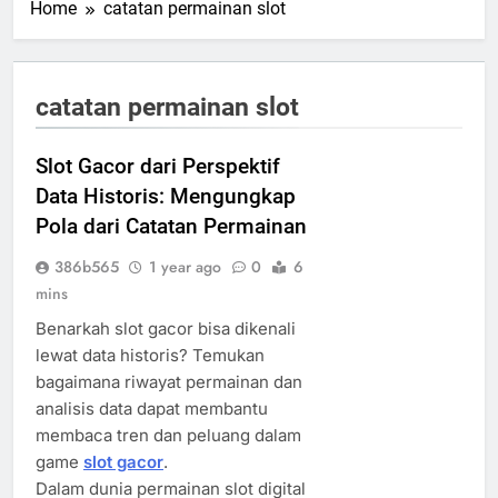
Home
catatan permainan slot
catatan permainan slot
Slot Gacor dari Perspektif
Data Historis: Mengungkap
Pola dari Catatan Permainan
386b565
1 year ago
0
6
mins
Benarkah slot gacor bisa dikenali
lewat data historis? Temukan
bagaimana riwayat permainan dan
analisis data dapat membantu
membaca tren dan peluang dalam
game
slot gacor
.
Dalam dunia permainan slot digital