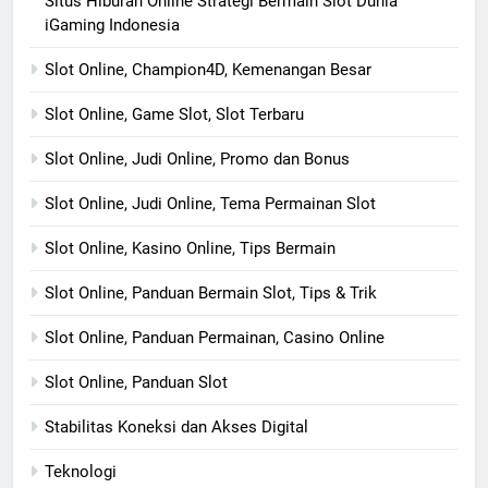
Situs Hiburan Online Strategi Bermain Slot Dunia
iGaming Indonesia
Slot Online, Champion4D, Kemenangan Besar
Slot Online, Game Slot, Slot Terbaru
Slot Online, Judi Online, Promo dan Bonus
Slot Online, Judi Online, Tema Permainan Slot
Slot Online, Kasino Online, Tips Bermain
Slot Online, Panduan Bermain Slot, Tips & Trik
Slot Online, Panduan Permainan, Casino Online
Slot Online, Panduan Slot
Stabilitas Koneksi dan Akses Digital
Teknologi