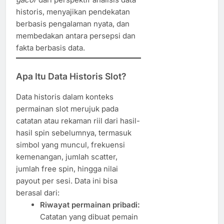
historis, menyajikan pendekatan
berbasis pengalaman nyata, dan
membedakan antara persepsi dan
fakta berbasis data.
Apa Itu Data Historis Slot?
Data historis dalam konteks
permainan slot merujuk pada
catatan atau rekaman riil dari hasil-
hasil spin sebelumnya, termasuk
simbol yang muncul, frekuensi
kemenangan, jumlah scatter,
jumlah free spin, hingga nilai
payout per sesi. Data ini bisa
berasal dari:
Riwayat permainan pribadi:
Catatan yang dibuat pemain