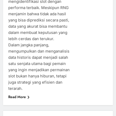
mengidentifikasi slot dengan
performa terbaik. Meskipun RNG
menjamin bahwa tidak ada hasil
yang bisa diprediksi secara pasti,
data yang akurat bisa membantu
dalam membuat keputusan yang
lebih cerdas dan terukur.
Dalam jangka panjang,
mengumpulkan dan menganalisis
data historis dapat menjadi salah
satu senjata utama bagi pemain
yang ingin menjadikan permainan
slot bukan hanya hiburan, tetapi
juga strategi yang efisien dan
terarah.
Read More