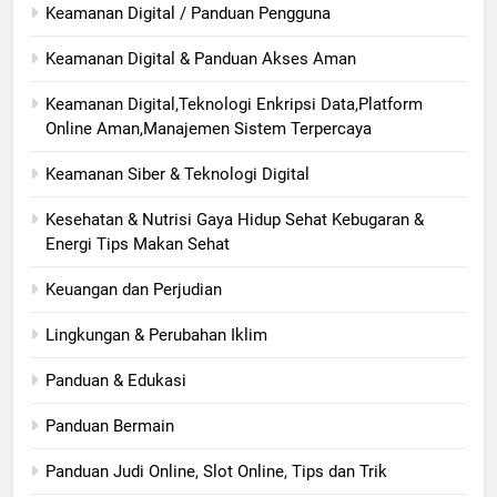
Keamanan Digital / Panduan Pengguna
Keamanan Digital & Panduan Akses Aman
Keamanan Digital,Teknologi Enkripsi Data,Platform
Online Aman,Manajemen Sistem Terpercaya
Keamanan Siber & Teknologi Digital
Kesehatan & Nutrisi Gaya Hidup Sehat Kebugaran &
Energi Tips Makan Sehat
Keuangan dan Perjudian
Lingkungan & Perubahan Iklim
Panduan & Edukasi
Panduan Bermain
Panduan Judi Online, Slot Online, Tips dan Trik