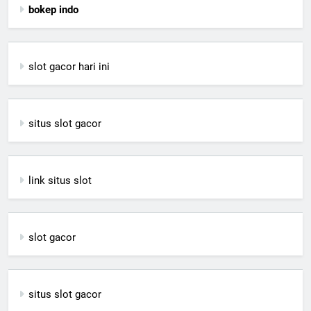
bokep indo
slot gacor hari ini
situs slot gacor
link situs slot
slot gacor
situs slot gacor