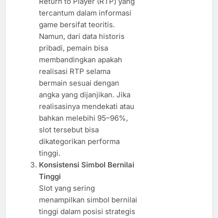
Return to Player (RTP) yang
tercantum dalam informasi
game bersifat teoritis.
Namun, dari data historis
pribadi, pemain bisa
membandingkan apakah
realisasi RTP selama
bermain sesuai dengan
angka yang dijanjikan. Jika
realisasinya mendekati atau
bahkan melebihi 95–96%,
slot tersebut bisa
dikategorikan performa
tinggi.
Konsistensi Simbol Bernilai
Tinggi
Slot yang sering
menampilkan simbol bernilai
tinggi dalam posisi strategis