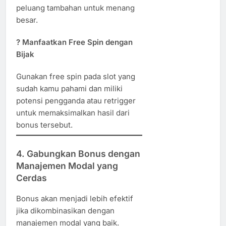
peluang tambahan untuk menang
besar.
? Manfaatkan Free Spin dengan
Bijak
Gunakan free spin pada slot yang
sudah kamu pahami dan miliki
potensi pengganda atau retrigger
untuk memaksimalkan hasil dari
bonus tersebut.
4. Gabungkan Bonus dengan
Manajemen Modal yang
Cerdas
Bonus akan menjadi lebih efektif
jika dikombinasikan dengan
manajemen modal yang baik.