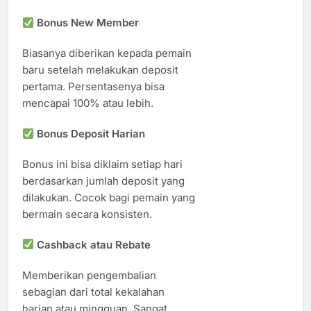
Bonus New Member
Biasanya diberikan kepada pemain
baru setelah melakukan deposit
pertama. Persentasenya bisa
mencapai 100% atau lebih.
Bonus Deposit Harian
Bonus ini bisa diklaim setiap hari
berdasarkan jumlah deposit yang
dilakukan. Cocok bagi pemain yang
bermain secara konsisten.
Cashback atau Rebate
Memberikan pengembalian
sebagian dari total kekalahan
harian atau mingguan. Sangat