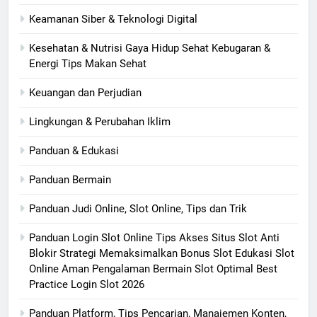
Keamanan Siber & Teknologi Digital
Kesehatan & Nutrisi Gaya Hidup Sehat Kebugaran &
Energi Tips Makan Sehat
Keuangan dan Perjudian
Lingkungan & Perubahan Iklim
Panduan & Edukasi
Panduan Bermain
Panduan Judi Online, Slot Online, Tips dan Trik
Panduan Login Slot Online Tips Akses Situs Slot Anti
Blokir Strategi Memaksimalkan Bonus Slot Edukasi Slot
Online Aman Pengalaman Bermain Slot Optimal Best
Practice Login Slot 2026
Panduan Platform, Tips Pencarian, Manajemen Konten,