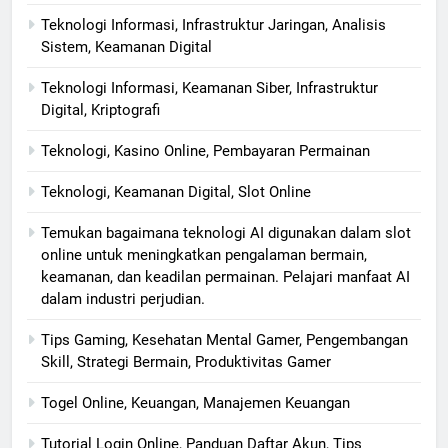
Teknologi Informasi, Infrastruktur Jaringan, Analisis
Sistem, Keamanan Digital
Teknologi Informasi, Keamanan Siber, Infrastruktur
Digital, Kriptografi
Teknologi, Kasino Online, Pembayaran Permainan
Teknologi, Keamanan Digital, Slot Online
Temukan bagaimana teknologi AI digunakan dalam slot
online untuk meningkatkan pengalaman bermain,
keamanan, dan keadilan permainan. Pelajari manfaat AI
dalam industri perjudian.
Tips Gaming, Kesehatan Mental Gamer, Pengembangan
Skill, Strategi Bermain, Produktivitas Gamer
Togel Online, Keuangan, Manajemen Keuangan
Tutorial Login Online, Panduan Daftar Akun, Tips