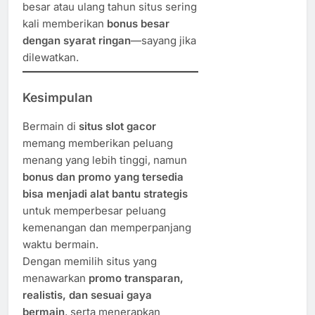
besar atau ulang tahun situs sering
kali memberikan
bonus besar
dengan syarat ringan
—sayang jika
dilewatkan.
Kesimpulan
Bermain di
situs slot gacor
memang memberikan peluang
menang yang lebih tinggi, namun
bonus dan promo yang tersedia
bisa menjadi alat bantu strategis
untuk memperbesar peluang
kemenangan dan memperpanjang
waktu bermain.
Dengan memilih situs yang
menawarkan
promo transparan,
realistis, dan sesuai gaya
bermain
, serta menerapkan