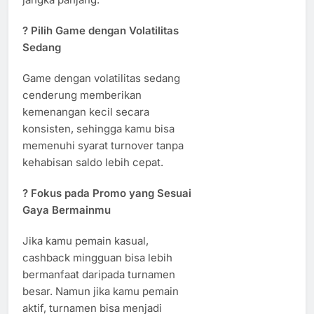
? Pilih Game dengan Volatilitas
Sedang
Game dengan volatilitas sedang
cenderung memberikan
kemenangan kecil secara
konsisten, sehingga kamu bisa
memenuhi syarat turnover tanpa
kehabisan saldo lebih cepat.
? Fokus pada Promo yang Sesuai
Gaya Bermainmu
Jika kamu pemain kasual,
cashback mingguan bisa lebih
bermanfaat daripada turnamen
besar. Namun jika kamu pemain
aktif, turnamen bisa menjadi