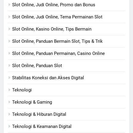
Slot Online, Judi Online, Promo dan Bonus
Slot Online, Judi Online, Tema Permainan Slot
Slot Online, Kasino Online, Tips Bermain
Slot Online, Panduan Bermain Slot, Tips & Trik
Slot Online, Panduan Permainan, Casino Online
Slot Online, Panduan Slot
Stabilitas Koneksi dan Akses Digital
Teknologi
Teknologi & Gaming
Teknologi & Hiburan Digital
Teknologi & Keamanan Digital