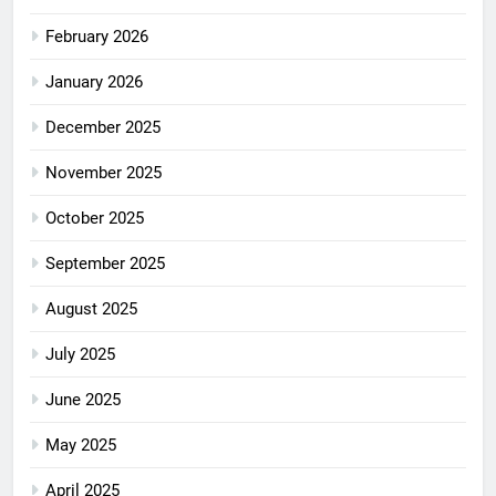
February 2026
January 2026
December 2025
November 2025
October 2025
September 2025
August 2025
July 2025
June 2025
May 2025
April 2025