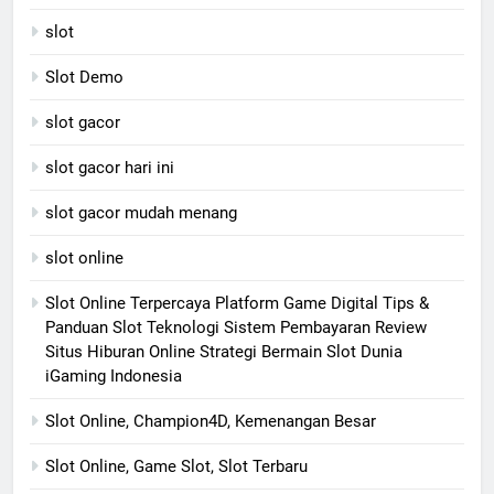
slot
Slot Demo
slot gacor
slot gacor hari ini
slot gacor mudah menang
slot online
Slot Online Terpercaya Platform Game Digital Tips &
Panduan Slot Teknologi Sistem Pembayaran Review
Situs Hiburan Online Strategi Bermain Slot Dunia
iGaming Indonesia
Slot Online, Champion4D, Kemenangan Besar
Slot Online, Game Slot, Slot Terbaru