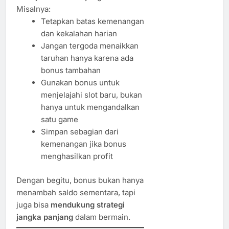
Misalnya:
Tetapkan batas kemenangan
dan kekalahan harian
Jangan tergoda menaikkan
taruhan hanya karena ada
bonus tambahan
Gunakan bonus untuk
menjelajahi slot baru, bukan
hanya untuk mengandalkan
satu game
Simpan sebagian dari
kemenangan jika bonus
menghasilkan profit
Dengan begitu, bonus bukan hanya
menambah saldo sementara, tapi
juga bisa
mendukung strategi
jangka panjang
dalam bermain.