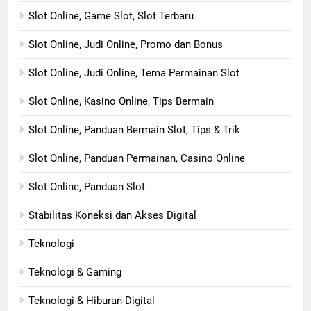
Slot Online, Game Slot, Slot Terbaru
Slot Online, Judi Online, Promo dan Bonus
Slot Online, Judi Online, Tema Permainan Slot
Slot Online, Kasino Online, Tips Bermain
Slot Online, Panduan Bermain Slot, Tips & Trik
Slot Online, Panduan Permainan, Casino Online
Slot Online, Panduan Slot
Stabilitas Koneksi dan Akses Digital
Teknologi
Teknologi & Gaming
Teknologi & Hiburan Digital