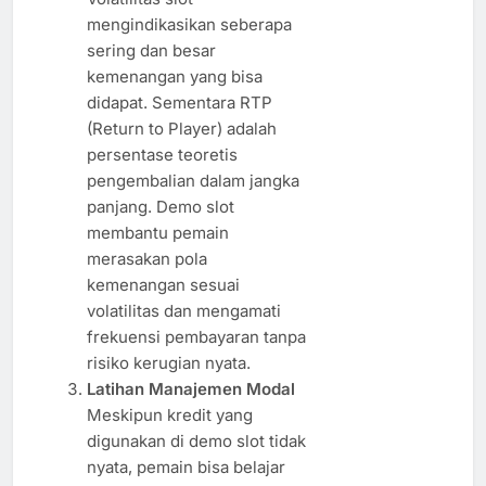
mengindikasikan seberapa
sering dan besar
kemenangan yang bisa
didapat. Sementara RTP
(Return to Player) adalah
persentase teoretis
pengembalian dalam jangka
panjang. Demo slot
membantu pemain
merasakan pola
kemenangan sesuai
volatilitas dan mengamati
frekuensi pembayaran tanpa
risiko kerugian nyata.
Latihan Manajemen Modal
Meskipun kredit yang
digunakan di demo slot tidak
nyata, pemain bisa belajar