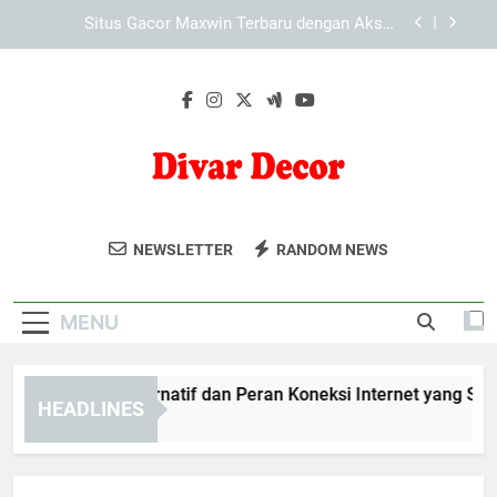
Skip
Lebih Nyaman
Media Teknologi dan Perubahan Pola Konsumsi
to
Informasi di Era Digital
content
Perkembangan Teknologi Platform Hiburan
Digital dan Peran Tiara4D dalam Ekosistem
Online
LAE138 Link Alternatif dan Peran Koneksi Internet
yang Stabil
Situs Gacor Maxwin Terbaru dengan Akses
Praktis dan Tampilan Ringan untuk Pengalaman
Lebih Nyaman
Divar Decor
Media Teknologi dan Perubahan Pola Konsumsi
Divar Decor Menyediakan Layanan Desain
Informasi di Era Digital
NEWSLETTER
RANDOM NEWS
Interior Dan Dekorasi Modern Untuk Hunian
Perkembangan Teknologi Platform Hiburan
Digital dan Peran Tiara4D dalam Ekosistem
Atau Kantor Anda.
Online
MENU
AE138 Link Alternatif dan Peran Koneksi Internet yang Stabil
HEADLINES
 Months Ago