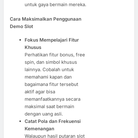
untuk gaya bermain mereka.
Cara Maksimalkan Penggunaan
Demo Slot
Fokus Mempelajari Fitur
Khusus
Perhatikan fitur bonus, free
spin, dan simbol khusus
lainnya. Cobalah untuk
memahami kapan dan
bagaimana fitur tersebut
aktif agar bisa
memanfaatkannya secara
maksimal saat bermain
dengan uang asli.
Catat Pola dan Frekuensi
Kemenangan
Walaupun hasil putaran slot