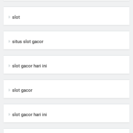
slot
situs slot gacor
slot gacor hari ini
slot gacor
slot gacor hari ini