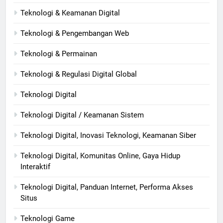
Teknologi & Keamanan Digital
Teknologi & Pengembangan Web
Teknologi & Permainan
Teknologi & Regulasi Digital Global
Teknologi Digital
Teknologi Digital / Keamanan Sistem
Teknologi Digital, Inovasi Teknologi, Keamanan Siber
Teknologi Digital, Komunitas Online, Gaya Hidup
Interaktif
Teknologi Digital, Panduan Internet, Performa Akses
Situs
Teknologi Game