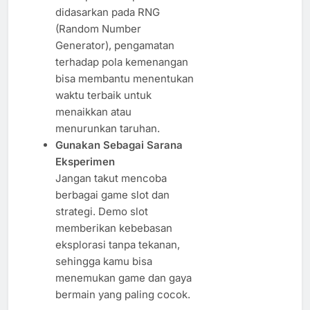
didasarkan pada RNG
(Random Number
Generator), pengamatan
terhadap pola kemenangan
bisa membantu menentukan
waktu terbaik untuk
menaikkan atau
menurunkan taruhan.
Gunakan Sebagai Sarana
Eksperimen
Jangan takut mencoba
berbagai game slot dan
strategi. Demo slot
memberikan kebebasan
eksplorasi tanpa tekanan,
sehingga kamu bisa
menemukan game dan gaya
bermain yang paling cocok.