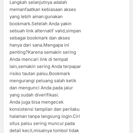
Langkah selanjutnya adalah
memanfaatkan kebiasaan akses
yang lebih aman:gunakan
bookmark.Setelah Anda yakin
sebuah link alternatif valid,simpan
sebagai bookmark dan akses
hanya dari sana.Mengapa ini
penting?Karena semakin sering
Anda mencari link di tempat
lain,semakin sering Anda terpapar
risiko tautan palsu.Bookmark
mengurangi peluang salah ketik
dan mengunci Anda pada jalur
yang sudah diverifikasi.
Anda juga bisa mengecek
konsistensi tampilan dan perilaku
halaman tanpa langsung login.Ciri
situs palsu sering muncul pada
detail kecil,misalnya tombol tidak