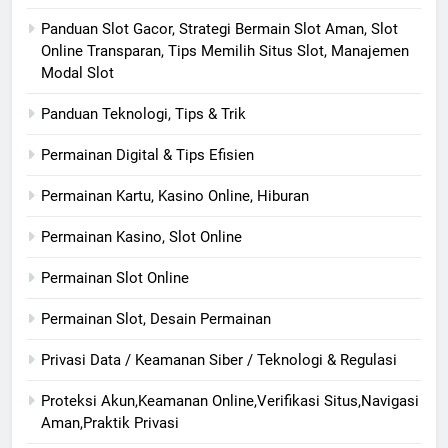
Panduan Slot Gacor, Strategi Bermain Slot Aman, Slot
Online Transparan, Tips Memilih Situs Slot, Manajemen
Modal Slot
Panduan Teknologi, Tips & Trik
Permainan Digital & Tips Efisien
Permainan Kartu, Kasino Online, Hiburan
Permainan Kasino, Slot Online
Permainan Slot Online
Permainan Slot, Desain Permainan
Privasi Data / Keamanan Siber / Teknologi & Regulasi
Proteksi Akun,Keamanan Online,Verifikasi Situs,Navigasi
Aman,Praktik Privasi