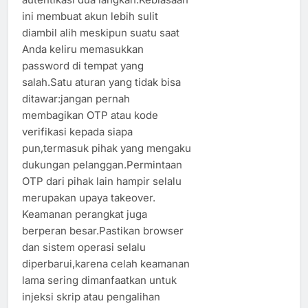
ini membuat akun lebih sulit
diambil alih meskipun suatu saat
Anda keliru memasukkan
password di tempat yang
salah.Satu aturan yang tidak bisa
ditawar:jangan pernah
membagikan OTP atau kode
verifikasi kepada siapa
pun,termasuk pihak yang mengaku
dukungan pelanggan.Permintaan
OTP dari pihak lain hampir selalu
merupakan upaya takeover.
Keamanan perangkat juga
berperan besar.Pastikan browser
dan sistem operasi selalu
diperbarui,karena celah keamanan
lama sering dimanfaatkan untuk
injeksi skrip atau pengalihan