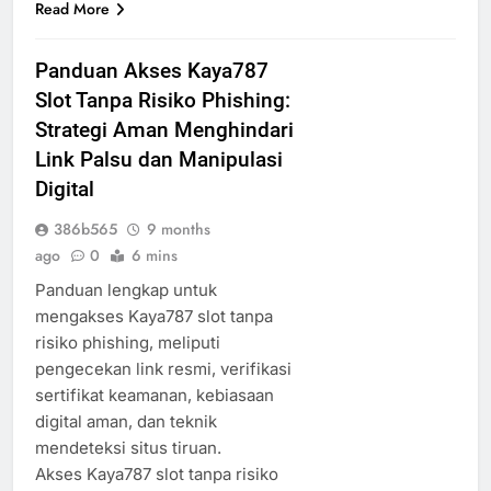
Read More
Panduan Akses Kaya787
Slot Tanpa Risiko Phishing:
Strategi Aman Menghindari
Link Palsu dan Manipulasi
Digital
386b565
9 months
ago
0
6 mins
Panduan lengkap untuk
mengakses Kaya787 slot tanpa
risiko phishing, meliputi
pengecekan link resmi, verifikasi
sertifikat keamanan, kebiasaan
digital aman, dan teknik
mendeteksi situs tiruan.
Akses Kaya787 slot tanpa risiko