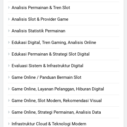
Analisis Permainan & Tren Slot
Analisis Slot & Provider Game
Analisis Statistik Permainan
Edukasi Digital, Tren Gaming, Analisis Online
Edukasi Permainan & Strategi Slot Digital
Evaluasi Sistem & Infrastruktur Digital
Game Online / Panduan Bermain Slot
Game Online, Layanan Pelanggan, Hiburan Digital
Game Online, Slot Modern, Rekomendasi Visual
Game Online, Strategi Permainan, Analisis Data
Infrastruktur Cloud & Teknologi Modern