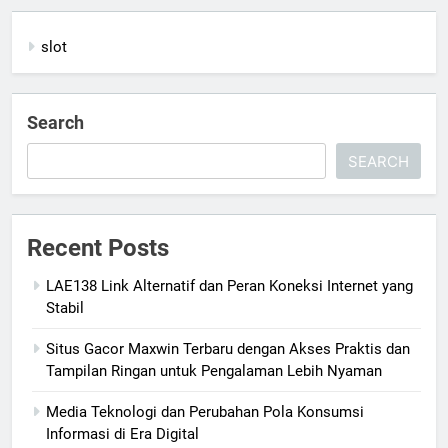
slot
Search
SEARCH
Recent Posts
LAE138 Link Alternatif dan Peran Koneksi Internet yang
Stabil
Situs Gacor Maxwin Terbaru dengan Akses Praktis dan
Tampilan Ringan untuk Pengalaman Lebih Nyaman
Media Teknologi dan Perubahan Pola Konsumsi
Informasi di Era Digital