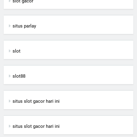
slot gacor
situs parlay
slot
slot88
situs slot gacor hari ini
situs slot gacor hari ini