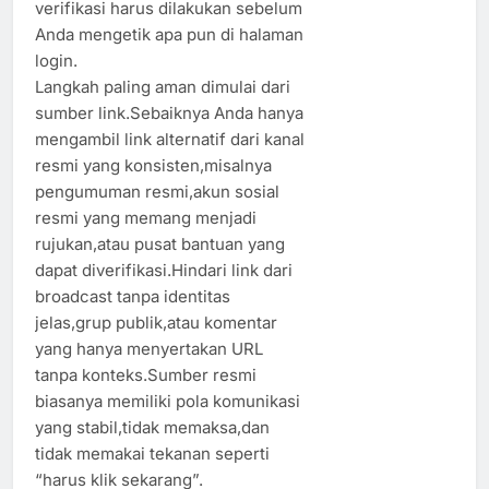
verifikasi harus dilakukan sebelum
Anda mengetik apa pun di halaman
login.
Langkah paling aman dimulai dari
sumber link.Sebaiknya Anda hanya
mengambil link alternatif dari kanal
resmi yang konsisten,misalnya
pengumuman resmi,akun sosial
resmi yang memang menjadi
rujukan,atau pusat bantuan yang
dapat diverifikasi.Hindari link dari
broadcast tanpa identitas
jelas,grup publik,atau komentar
yang hanya menyertakan URL
tanpa konteks.Sumber resmi
biasanya memiliki pola komunikasi
yang stabil,tidak memaksa,dan
tidak memakai tekanan seperti
“harus klik sekarang”.