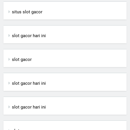
situs slot gacor
slot gacor hari ini
slot gacor
slot gacor hari ini
slot gacor hari ini