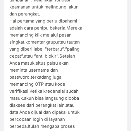
keamanan untuk melindungi akun
dan perangkat.
Hal pertama yang perlu dipahami
adalah cara penipu bekerja.Mereka
memancing klik melalui pesan
singkat,komentar grup,atau tautan
yang diberi label “terbaru”,“paling
cepat”,atau “anti blokir”.Setelah
Anda masuk,situs palsu akan
meminta username dan
password,terkadang juga
memancing OTP atau kode
verifikasi.Ketika kredensial sudah
masuk,akun bisa langsung dicoba
diakses dari perangkat lain,atau
data Anda dijual dan dipakai untuk
percobaan login di layanan
berbeda.Itulah mengapa proses