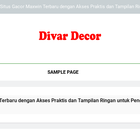
Situs Gacor Maxwin Terbaru dengan Akses Praktis dan Tampilan 
Media Teknologi dan Perubahan P
Perkembangan Teknologi Platform Hiburan Digital dan 
LAE138 Link Alternatif
ar Decor
or Menyediakan Layanan Desain Interior Dan Dekorasi Modern 
Situs Gacor Maxwin Terbaru dengan Akses Praktis dan Tampilan 
SAMPLE PAGE
Media Teknologi dan Perubahan P
Perkembangan Teknologi Platform Hiburan Digital dan 
gan Akses Praktis dan Tampilan Ringan untuk Pengalaman Le