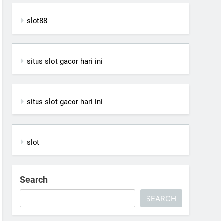
slot88
situs slot gacor hari ini
situs slot gacor hari ini
slot
Search
SEARCH