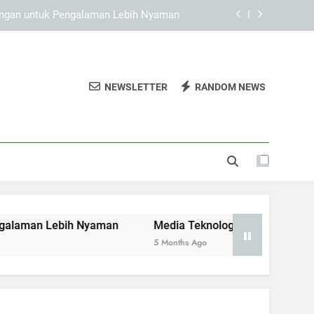
Ringan untuk Pengalaman Lebih Nyaman
ola Konsumsi Informasi di Era Digital
Peran Tiara4D dalam Ekosistem Online
NEWSLETTER
RANDOM NEWS
 dan Peran Koneksi Internet yang Stabil
Untuk Hunian Atau Kantor Anda.
Ringan untuk Pengalaman Lebih Nyaman
ola Konsumsi Informasi di Era Digital
Peran Tiara4D dalam Ekosistem Online
bih Nyaman
Media Teknologi dan Perubahan Pola Konsums
5 Months Ago