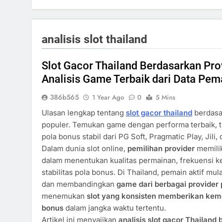
analisis slot thailand
Slot Gacor Thailand Berdasarkan Pro
Analisis Game Terbaik dari Data Pem
386b565
1 Year Ago
0
5 Mins
Ulasan lengkap tentang
slot gacor thailand
berdasa
populer. Temukan game dengan performa terbaik, ti
pola bonus stabil dari PG Soft, Pragmatic Play, Jili, 
Dalam dunia slot online,
pemilihan provider
memilik
dalam menentukan kualitas permainan, frekuensi 
stabilitas pola bonus. Di Thailand, pemain aktif mu
dan membandingkan
game dari berbagai provider 
menemukan
slot yang konsisten memberikan keme
bonus
dalam jangka waktu tertentu.
Artikel ini menyajikan
analisis slot gacor Thailand