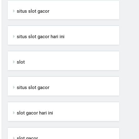
situs slot gacor
situs slot gacor hari ini
slot
situs slot gacor
slot gacor hari ini
slot gacor