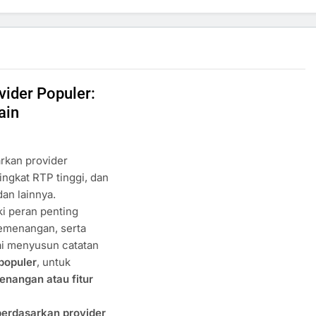
vider Populer:
ain
rkan provider
ngkat RTP tinggi, dan
dan lainnya.
i peran penting
kemenangan, serta
lai menyusun catatan
populer
, untuk
nangan atau fitur
 berdasarkan provider