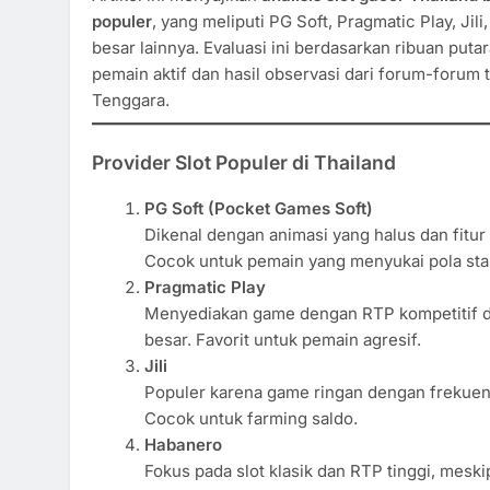
populer
, yang meliputi PG Soft, Pragmatic Play, Ji
besar lainnya. Evaluasi ini berdasarkan ribuan puta
pemain aktif dan hasil observasi dari forum-forum 
Tenggara.
Provider Slot Populer di Thailand
PG Soft (Pocket Games Soft)
Dikenal dengan animasi yang halus dan fitur
Cocok untuk pemain yang menyukai pola stab
Pragmatic Play
Menyediakan game dengan RTP kompetitif da
besar. Favorit untuk pemain agresif.
Jili
Populer karena game ringan dengan frekuens
Cocok untuk farming saldo.
Habanero
Fokus pada slot klasik dan RTP tinggi, meski