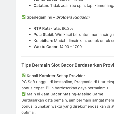
Catatan
: Tidak ada free spin, tapi kemenanga
Spadegaming –
Brothers Kingdom
RTP Rata-rata
: 96.2%
Pola Stabil
: Win kecil beruntun memancing s
Kelebihan
: Mudah dimainkan, cocok untuk s
Waktu Gacor
: 14.00 – 17.00
Tips Bermain Slot Gacor Berdasarkan Prov
Kenali Karakter Setiap Provider
PG Soft unggul di kestabilan, Pragmatic di fitur ekspl
bonus cepat. Pilih berdasarkan gaya bermainmu.
Main di Jam Gacor Masing-Masing Game
Berdasarkan data pemain, jam bermain sangat mem
bonus. Gunakan waktu yang direkomendasikan di at
optimal.