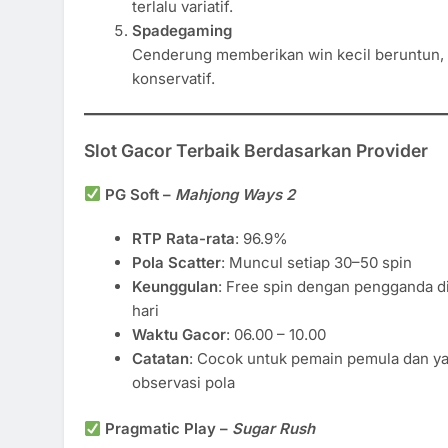
terlalu variatif.
Spadegaming
Cenderung memberikan win kecil beruntun,
konservatif.
Slot Gacor Terbaik Berdasarkan Provider
PG Soft –
Mahjong Ways 2
RTP Rata-rata
: 96.9%
Pola Scatter
: Muncul setiap 30–50 spin
Keunggulan
: Free spin dengan pengganda di
hari
Waktu Gacor
: 06.00 – 10.00
Catatan
: Cocok untuk pemain pemula dan y
observasi pola
Pragmatic Play –
Sugar Rush