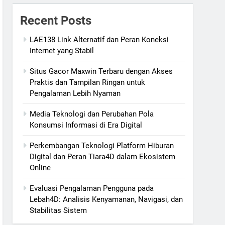
Recent Posts
LAE138 Link Alternatif dan Peran Koneksi
Internet yang Stabil
Situs Gacor Maxwin Terbaru dengan Akses
Praktis dan Tampilan Ringan untuk
Pengalaman Lebih Nyaman
Media Teknologi dan Perubahan Pola
Konsumsi Informasi di Era Digital
Perkembangan Teknologi Platform Hiburan
Digital dan Peran Tiara4D dalam Ekosistem
Online
Evaluasi Pengalaman Pengguna pada
Lebah4D: Analisis Kenyamanan, Navigasi, dan
Stabilitas Sistem