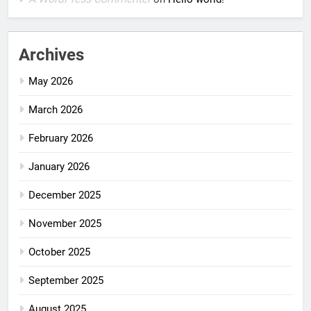
Archives
May 2026
March 2026
February 2026
January 2026
December 2025
November 2025
October 2025
September 2025
August 2025