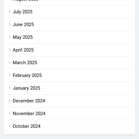
July 2025
June 2025
May 2025
April 2025
March 2025
February 2025
January 2025
December 2024
November 2024
October 2024