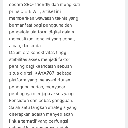
secara SEO-friendly dan mengikuti
prinsip E-E-A-T, artikel ini
memberikan wawasan teknis yang
bermanfaat bagi pengguna dan
pengelola platform digital dalam
memastikan koneksi yang cepat,
aman, dan andal.
Dalam era konektivitas tinggi,
stabilitas akses menjadi faktor
penting bagi keandalan sebuah
situs digital.
KAYA787
, sebagai
platform yang melayani ribuan
pengguna harian, menyadari
pentingnya menjaga akses yang
konsisten dan bebas gangguan.
Salah satu langkah strategis yang
diterapkan adalah menyediakan
link alternatif
yang berfungsi
sebagai jalur cadangan untuk