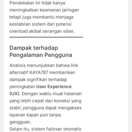
Pendekatan ini tidak hanya
meningkatkan keamanan jaringan
tetapi juga membantu menjaga
kestabilan sistem dari potensi
overload akibat serangan siber.
Dampak terhadap
Pengalaman Pengguna
Analisis menunjukkan bahwa link
alternatif KAYA787 memberikan
dampak signifikan terhadap
peningkatan
User Experience
(UX)
. Dengan waktu muat halaman
yang lebih cepat dan koneksi yang
stabil, pengguna dapat mengakses
layanan kapan pun tanpa
gangguan.
Selain itu, sistem failover otomatis