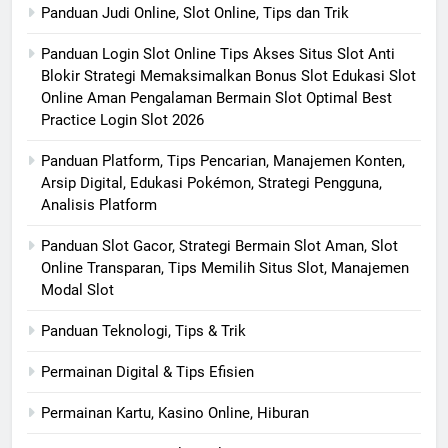
Panduan Judi Online, Slot Online, Tips dan Trik
Panduan Login Slot Online Tips Akses Situs Slot Anti
Blokir Strategi Memaksimalkan Bonus Slot Edukasi Slot
Online Aman Pengalaman Bermain Slot Optimal Best
Practice Login Slot 2026
Panduan Platform, Tips Pencarian, Manajemen Konten,
Arsip Digital, Edukasi Pokémon, Strategi Pengguna,
Analisis Platform
Panduan Slot Gacor, Strategi Bermain Slot Aman, Slot
Online Transparan, Tips Memilih Situs Slot, Manajemen
Modal Slot
Panduan Teknologi, Tips & Trik
Permainan Digital & Tips Efisien
Permainan Kartu, Kasino Online, Hiburan