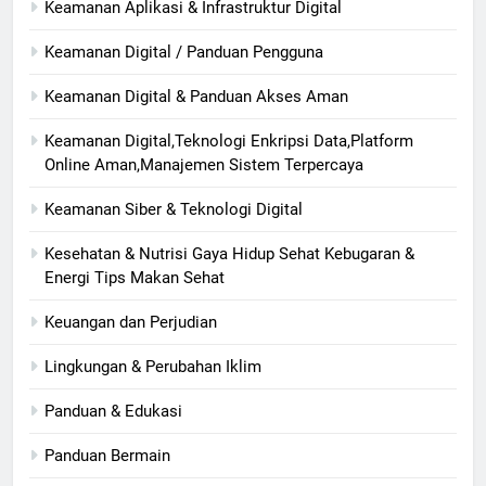
Keamanan Aplikasi & Infrastruktur Digital
Keamanan Digital / Panduan Pengguna
Keamanan Digital & Panduan Akses Aman
Keamanan Digital,Teknologi Enkripsi Data,Platform
Online Aman,Manajemen Sistem Terpercaya
Keamanan Siber & Teknologi Digital
Kesehatan & Nutrisi Gaya Hidup Sehat Kebugaran &
Energi Tips Makan Sehat
Keuangan dan Perjudian
Lingkungan & Perubahan Iklim
Panduan & Edukasi
Panduan Bermain