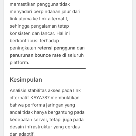
memastikan pengguna tidak
menyadari perpindahan jalur dari
link utama ke link alternatif,
sehingga pengalaman tetap
konsisten dan lancar. Hal ini
berkontribusi terhadap
peningkatan
retensi pengguna
dan
penurunan bounce rate
di seluruh
platform.
Kesimpulan
Analisis stabilitas akses pada link
alternatif KAYA787 membuktikan
bahwa performa jaringan yang
andal tidak hanya bergantung pada
kecepatan server, tetapi juga pada
desain infrastruktur yang cerdas
dan adaptif.