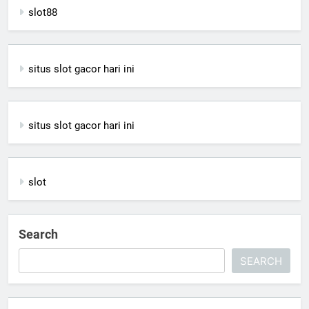
slot88
situs slot gacor hari ini
situs slot gacor hari ini
slot
Search
SEARCH