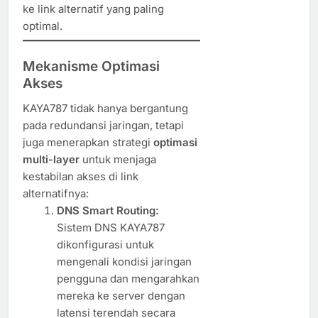
ke link alternatif yang paling
optimal.
Mekanisme Optimasi
Akses
KAYA787 tidak hanya bergantung
pada redundansi jaringan, tetapi
juga menerapkan strategi
optimasi
multi-layer
untuk menjaga
kestabilan akses di link
alternatifnya:
DNS Smart Routing:
Sistem DNS KAYA787
dikonfigurasi untuk
mengenali kondisi jaringan
pengguna dan mengarahkan
mereka ke server dengan
latensi terendah secara