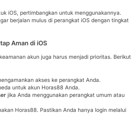
ntuk iOS, pertimbangkan untuk menggunakannya.
gar berjalan mulus di perangkat iOS dengan tingkat
tap Aman di iOS
keamanan akun juga harus menjadi prioritas. Berikut
engamankan akses ke perangkat Anda.
beda untuk akun Horas88 Anda.
ser
jika Anda menggunakan perangkat umum atau
an Horas88. Pastikan Anda hanya login melalui