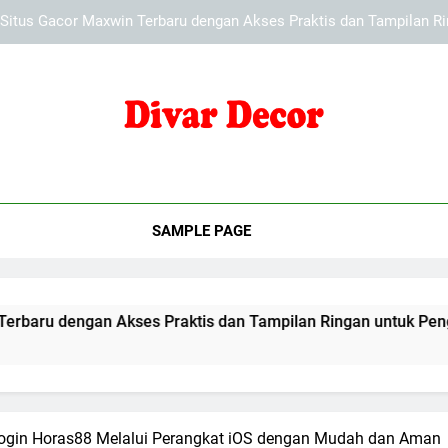
Situs Gacor Maxwin Terbaru dengan Akses Praktis dan Tampilan 
Media Teknologi dan Perubahan P
Perkembangan Teknologi Platform Hiburan Digital dan 
LAE138 Link Alternatif
ar Decor
or Menyediakan Layanan Desain Interior Dan Dekorasi Modern 
Situs Gacor Maxwin Terbaru dengan Akses Praktis dan Tampilan 
SAMPLE PAGE
Media Teknologi dan Perubahan P
Perkembangan Teknologi Platform Hiburan Digital dan 
gan Akses Praktis dan Tampilan Ringan untuk Pengalaman Le
Login Horas88 Melalui Perangkat iOS dengan Mudah dan Aman