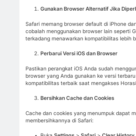
Gunakan Browser Alternatif Jika Diper
Safari memang browser default di iPhone dan 
cobalah menggunakan browser lain seperti Go
terkadang menawarkan kompatibilitas lebih b
Perbarui Versi iOS dan Browser
Pastikan perangkat iOS Anda sudah menggunak
browser yang Anda gunakan ke versi terbar
kompatibilitas terbaik saat mengakses Horas
Bersihkan Cache dan Cookies
Cache dan cookies yang menumpuk dapat me
membersihkannya di Safari:
Buka
Settings
>
Safari
>
Clear History