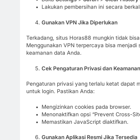
Lakukan pembersihan ini secara berkal
Gunakan VPN Jika Diperlukan
Terkadang, situs Horas88 mungkin tidak bisa 
Menggunakan VPN terpercaya bisa menjadi 
keamanan data Anda.
Cek Pengaturan Privasi dan Keamana
Pengaturan privasi yang terlalu ketat dapat 
untuk login. Pastikan Anda:
Mengizinkan cookies pada browser.
Menonaktifkan opsi “Prevent Cross-Sit
Memastikan JavaScript diaktifkan.
Gunakan Aplikasi Resmi Jika Tersedia