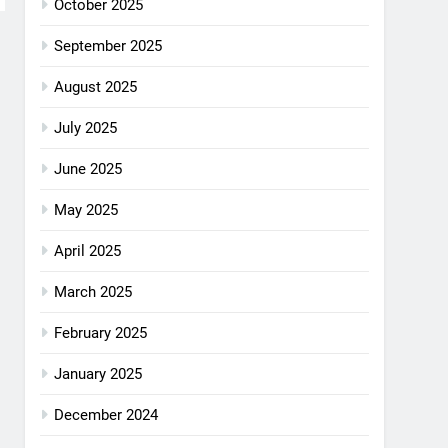
October 2025
September 2025
August 2025
July 2025
June 2025
May 2025
April 2025
March 2025
February 2025
January 2025
December 2024