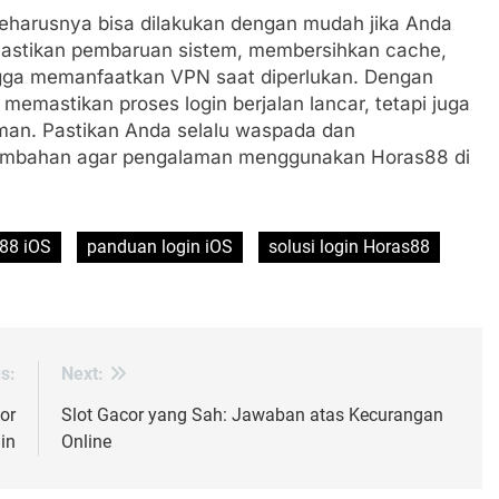
eharusnya bisa dilakukan dengan mudah jika Anda
mastikan pembaruan sistem, membersihkan cache,
gga memanfaatkan VPN saat diperlukan. Dengan
memastikan proses login berjalan lancar, tetapi juga
an. Pastikan Anda selalu waspada dan
ambahan agar pengalaman menggunakan Horas88 di
s88 iOS
panduan login iOS
solusi login Horas88
s:
Next:
or
Slot Gacor yang Sah: Jawaban atas Kecurangan
in
Online