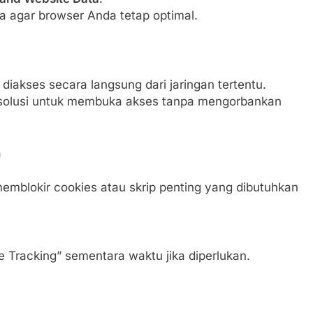
a agar browser Anda tetap optimal.
diakses secara langsung dari jaringan tertentu.
solusi untuk membuka akses tanpa mengorbankan
n
memblokir cookies atau skrip penting yang dibutuhkan
e Tracking” sementara waktu jika diperlukan.