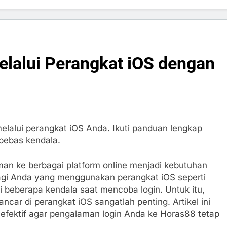
elalui Perangkat iOS dengan
 melalui perangkat iOS Anda. Ikuti panduan lengkap
 bebas kendala.
aman ke berbagai platform online menjadi kebutuhan
gi Anda yang menggunakan perangkat iOS seperti
 beberapa kendala saat mencoba login. Untuk itu,
ancar di perangkat iOS sangatlah penting. Artikel ini
 efektif agar pengalaman login Anda ke Horas88 tetap