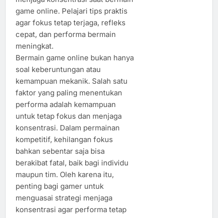
game online. Pelajari tips praktis
agar fokus tetap terjaga, refleks
cepat, dan performa bermain
meningkat.
Bermain game online bukan hanya
soal keberuntungan atau
kemampuan mekanik. Salah satu
faktor yang paling menentukan
performa adalah kemampuan
untuk tetap fokus dan menjaga
konsentrasi. Dalam permainan
kompetitif, kehilangan fokus
bahkan sebentar saja bisa
berakibat fatal, baik bagi individu
maupun tim. Oleh karena itu,
penting bagi gamer untuk
menguasai strategi menjaga
konsentrasi agar performa tetap