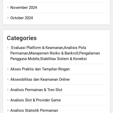
November 2024
October 2024
Categories
:Evaluasi Platform & Keamanan,Analisis Pola
Permainan,Manajemen Risiko & Bankroll,Pengalaman
Pengguna Mobile,Stabilitas Sistem & Koneksi
Akses Praktis dan Tampilan Ringan
Aksesibilitas dan Keamanan Online
Analisis Permainan & Tren Slot
Analisis Slot & Provider Game
Analisis Statistik Permainan