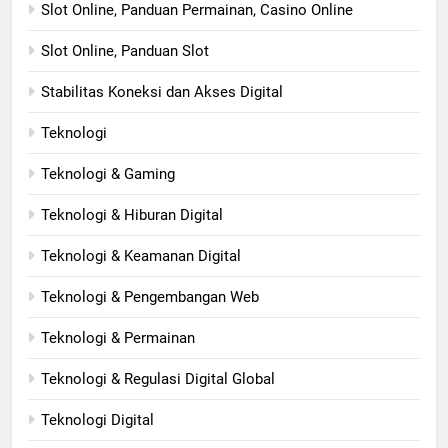
Slot Online, Panduan Permainan, Casino Online
Slot Online, Panduan Slot
Stabilitas Koneksi dan Akses Digital
Teknologi
Teknologi & Gaming
Teknologi & Hiburan Digital
Teknologi & Keamanan Digital
Teknologi & Pengembangan Web
Teknologi & Permainan
Teknologi & Regulasi Digital Global
Teknologi Digital