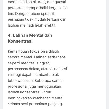
meningkatkan akurasi, menguasai
peta, atau memperbaiki kerja sama
tim. Dengan tujuan spesifik,
perhatian tidak mudah terbagi dan
latihan menjadi lebih efektif.
4. Latihan Mental dan
Konsentrasi
Kemampuan fokus bisa dilatih
secara mental. Latihan sederhana
seperti meditasi singkat,
pernapasan dalam, atau visualisasi
strategi dapat membantu otak
tetap waspada. Beberapa gamer
profesional juga menggunakan
latihan konsentrasi untuk
meningkatkan ketahanan mental
selama sesi permainan panjang.