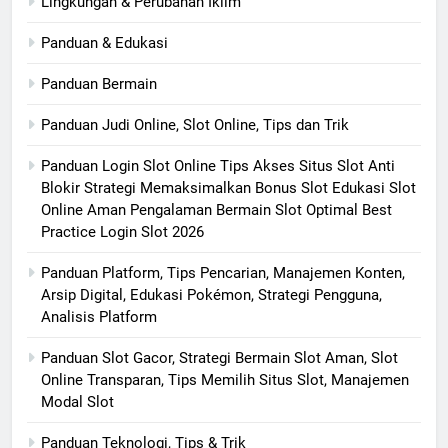
Lingkungan & Perubahan Iklim
Panduan & Edukasi
Panduan Bermain
Panduan Judi Online, Slot Online, Tips dan Trik
Panduan Login Slot Online Tips Akses Situs Slot Anti
Blokir Strategi Memaksimalkan Bonus Slot Edukasi Slot
Online Aman Pengalaman Bermain Slot Optimal Best
Practice Login Slot 2026
Panduan Platform, Tips Pencarian, Manajemen Konten,
Arsip Digital, Edukasi Pokémon, Strategi Pengguna,
Analisis Platform
Panduan Slot Gacor, Strategi Bermain Slot Aman, Slot
Online Transparan, Tips Memilih Situs Slot, Manajemen
Modal Slot
Panduan Teknologi, Tips & Trik