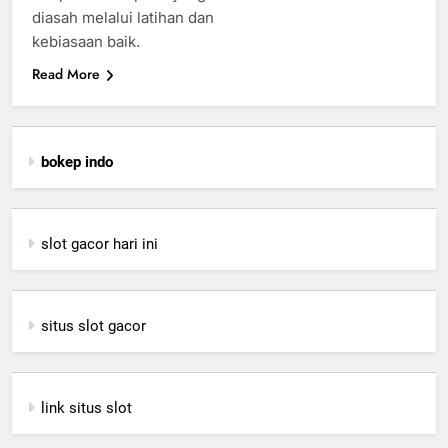
diasah melalui latihan dan
kebiasaan baik.
Read More
bokep indo
slot gacor hari ini
situs slot gacor
link situs slot