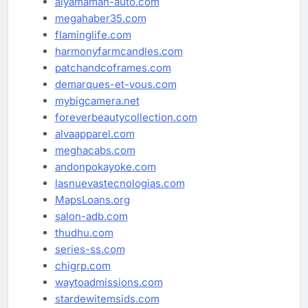
alyamamah-auto.com
megahaber35.com
flaminglife.com
harmonyfarmcandles.com
patchandcoframes.com
demarques-et-vous.com
mybigcamera.net
foreverbeautycollection.com
alvaapparel.com
meghacabs.com
andonpokayoke.com
lasnuevastecnologias.com
MapsLoans.org
salon-adb.com
thudhu.com
series-ss.com
chigrp.com
waytoadmissions.com
stardewitemsids.com