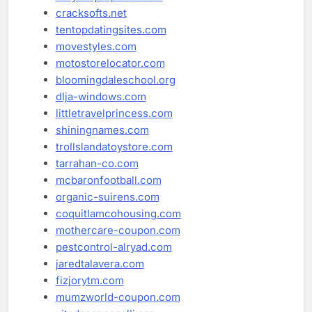
cracksofts.net
tentopdatingsites.com
movestyles.com
motostorelocator.com
bloomingdaleschool.org
dlja-windows.com
littletravelprincess.com
shiningnames.com
trollslandatoystore.com
tarrahan-co.com
mcbaronfootball.com
organic-suirens.com
coquitlamcohousing.com
mothercare-coupon.com
pestcontrol-alryad.com
jaredtalavera.com
fizjorytm.com
mumzworld-coupon.com