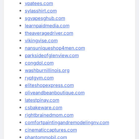
vpatees.com
sylasshirt.com
sgvapesghub.com
learnpaidmedia.com
theaveragedriver.com
vikingvise.com
nansuniqueshop4men.com
parksideofglenview.com
congdol.com
washburnillinois.org
ryptgym.com
eliteshopexpress.com
oliveandbeanboutique.com
latestpinay.com
csbakeware.com
rightbrainedmom.com
comfortpaintingandremodelingnv.com
cinematiccaptures.com
phantommobil.com