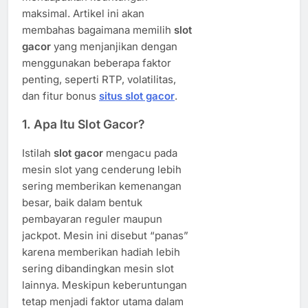
maksimal. Artikel ini akan
membahas bagaimana memilih
slot
gacor
yang menjanjikan dengan
menggunakan beberapa faktor
penting, seperti RTP, volatilitas,
dan fitur bonus
situs slot gacor
.
1.
Apa Itu Slot Gacor?
Istilah
slot gacor
mengacu pada
mesin slot yang cenderung lebih
sering memberikan kemenangan
besar, baik dalam bentuk
pembayaran reguler maupun
jackpot. Mesin ini disebut “panas”
karena memberikan hadiah lebih
sering dibandingkan mesin slot
lainnya. Meskipun keberuntungan
tetap menjadi faktor utama dalam