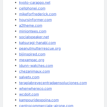
kyoto-carappo.net
cellphonei.com
mikeforfrederick.com
hoursinformer.com
a2theme.com
miniontees.com
socialspeaker.net
katsuragi-hanabi.com
peanutmutterrescue.org
bjjinspired.com
mexampac.org
idunn-watches.com
chezanimaux.com
salvetx.com
terapiabrevecentradaensoluciones.com
whenwhereco.com
wcdoit.com
kampouridespoina.com
centrocommerciale-airone.com