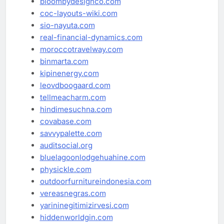
bloombydesignco.com
coc-layouts-wiki.com
sio-nayuta.com
real-financial-dynamics.com
moroccotravelway.com
binmarta.com
kipinenergy.com
leovdboogaard.com
tellmeacharm.com
hindimesuchna.com
covabase.com
savvypalette.com
auditsocial.org
bluelagoonlodgehuahine.com
physickle.com
outdoorfurnitureindonesia.com
vereasnegras.com
yarininegitimizirvesi.com
hiddenworldgin.com