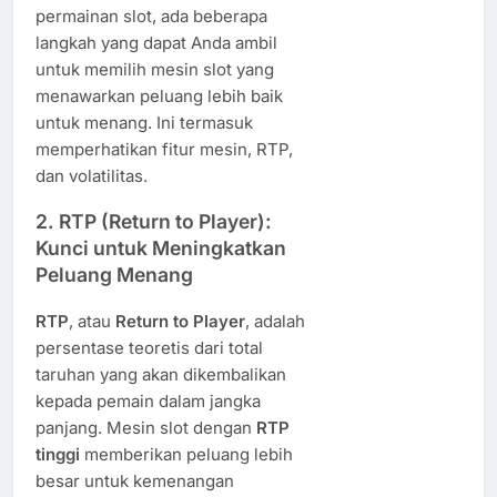
permainan slot, ada beberapa
langkah yang dapat Anda ambil
untuk memilih mesin slot yang
menawarkan peluang lebih baik
untuk menang. Ini termasuk
memperhatikan fitur mesin, RTP,
dan volatilitas.
2.
RTP (Return to Player)
:
Kunci untuk Meningkatkan
Peluang Menang
RTP
, atau
Return to Player
, adalah
persentase teoretis dari total
taruhan yang akan dikembalikan
kepada pemain dalam jangka
panjang. Mesin slot dengan
RTP
tinggi
memberikan peluang lebih
besar untuk kemenangan