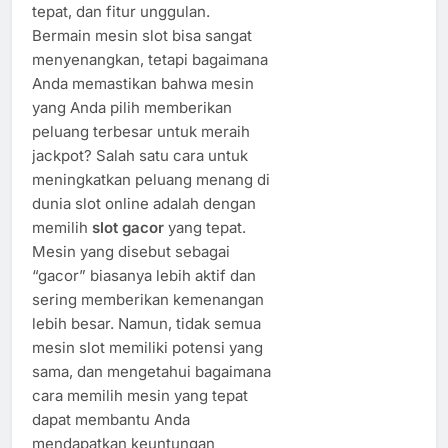
tepat, dan fitur unggulan.
Bermain mesin slot bisa sangat
menyenangkan, tetapi bagaimana
Anda memastikan bahwa mesin
yang Anda pilih memberikan
peluang terbesar untuk meraih
jackpot? Salah satu cara untuk
meningkatkan peluang menang di
dunia slot online adalah dengan
memilih
slot gacor
yang tepat.
Mesin yang disebut sebagai
“gacor” biasanya lebih aktif dan
sering memberikan kemenangan
lebih besar. Namun, tidak semua
mesin slot memiliki potensi yang
sama, dan mengetahui bagaimana
cara memilih mesin yang tepat
dapat membantu Anda
mendapatkan keuntungan