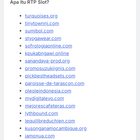
Apa Itu RTP Slot?
turquoises.org
tinytownnj.com
sumibol.com
styogawear.com
sofrologiaonline.com
kpukabngawi.online
sanandaya-prod.org
promosuzukiignis.com
pickbestheadsets.com
paroisse-de-tarascon.com
oleoleindonesia.com
mydigitalevo.com
mejorescafeteras.com
lythbound.com
lequilibreduchien.com
kusonganamocambique.org
jamonua.com