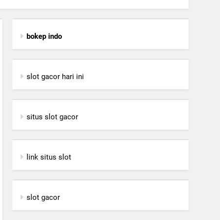
bokep indo
slot gacor hari ini
situs slot gacor
link situs slot
slot gacor