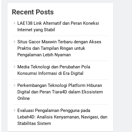
Recent Posts
LAE138 Link Alternatif dan Peran Koneksi
Internet yang Stabil
Situs Gacor Maxwin Terbaru dengan Akses
Praktis dan Tampilan Ringan untuk
Pengalaman Lebih Nyaman
Media Teknologi dan Perubahan Pola
Konsumsi Informasi di Era Digital
Perkembangan Teknologi Platform Hiburan
Digital dan Peran Tiara4D dalam Ekosistem
Online
Evaluasi Pengalaman Pengguna pada
Lebah4D: Analisis Kenyamanan, Navigasi, dan
Stabilitas Sistem