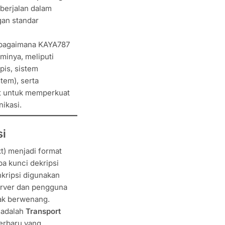
berjalan dalam
gan standar
 bagaimana KAYA787
minya, meliputi
apis, sistem
tem), serta
t untuk memperkuat
ikasi.
si
xt) menjadi format
pa kunci dekripsi
nkripsi digunakan
erver dan pengguna
dak berwenang.
adalah
Transport
terbaru yang