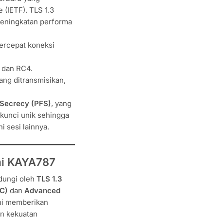
 (IETF). TLS 1.3
peningkatan performa
rcepat koneksi
 dan RC4.
ang ditransmisikan,
 Secrecy (PFS)
, yang
 kunci unik sehingga
 sesi lainnya.
smi KAYA787
ndungi oleh
TLS 1.3
CC)
dan
Advanced
ini memberikan
an kekuatan