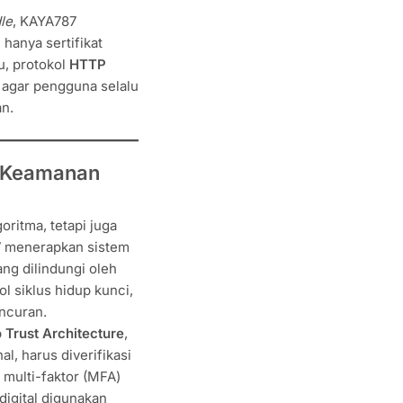
le
, KAYA787
hanya sertifikat
u, protokol
HTTP
 agar pengguna selalu
n.
n Keamanan
ritma, tetapi juga
87 menerapkan sistem
ng dilindungi oleh
l siklus hidup kunci,
ancuran.
 Trust Architecture
,
al, harus diverifikasi
 multi-faktor (MFA)
igital digunakan