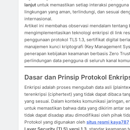
lanjut
untuk memastikan setiap interaksi pengguna 
lingkungan yang aman, terlindungi, dan sesuai den
internasional.
Artikel ini membahas observasi mendalam tentang
mengimplementasikan teknologi enkripsi di link res
penggunaan protokol TLS 1.3, sertifikat digital berl
manajemen kunci kriptografi (Key Management Sys
penerapan kebijakan keamanan berbasis Zero Trus
perlindungan data pengguna di seluruh kanal komun
Dasar dan Prinsip Protokol Enkrip
Enkripsi adalah proses mengubah data asli (plainte
terenkripsi (ciphertext) yang tidak dapat dibaca tan
yang sesuai. Dalam konteks komunikasi jaringan, e
untuk memastikan bahwa data yang dikirim antar s
tidak dapat disadap atau dimodifikasi oleh pihak ti
Protokol yang digunakan oleh
situs resmi kaya787
Layer Security (TLS) versi 1.3
, standar keamanan 