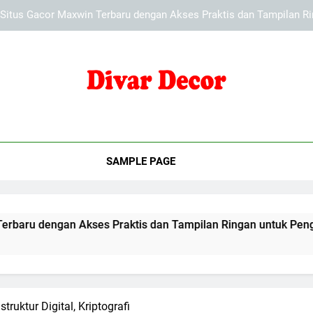
Situs Gacor Maxwin Terbaru dengan Akses Praktis dan Tampilan 
Media Teknologi dan Perubahan P
Perkembangan Teknologi Platform Hiburan Digital dan 
LAE138 Link Alternatif
ar Decor
or Menyediakan Layanan Desain Interior Dan Dekorasi Modern 
Situs Gacor Maxwin Terbaru dengan Akses Praktis dan Tampilan 
SAMPLE PAGE
Media Teknologi dan Perubahan P
Perkembangan Teknologi Platform Hiburan Digital dan 
ngan Akses Praktis dan Tampilan Ringan untuk Pengalaman L
truktur Digital, Kriptografi