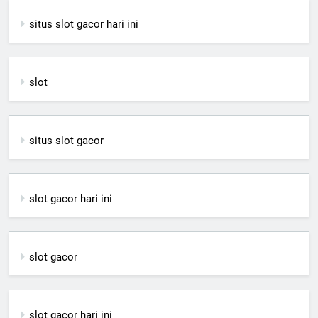
situs slot gacor hari ini
slot
situs slot gacor
slot gacor hari ini
slot gacor
slot gacor hari ini