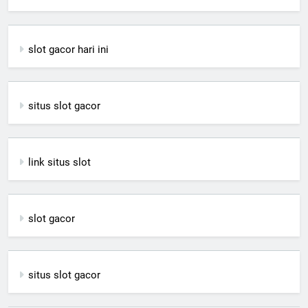
slot gacor hari ini
situs slot gacor
link situs slot
slot gacor
situs slot gacor