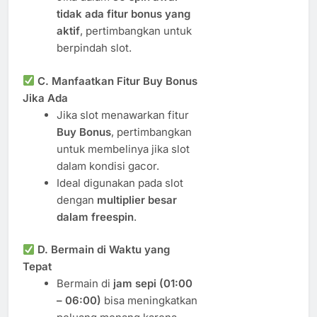
tidak ada fitur bonus yang
aktif
, pertimbangkan untuk
berpindah slot.
C. Manfaatkan Fitur Buy Bonus
Jika Ada
Jika slot menawarkan fitur
Buy Bonus
, pertimbangkan
untuk membelinya jika slot
dalam kondisi gacor.
Ideal digunakan pada slot
dengan
multiplier besar
dalam freespin
.
D. Bermain di Waktu yang
Tepat
Bermain di
jam sepi (01:00
– 06:00)
bisa meningkatkan