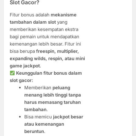
Slot Gacor?
Fitur bonus adalah
mekanisme
tambahan dalam slot
yang
memberikan kesempatan ekstra
bagi pemain untuk mendapatkan
kemenangan lebih besar. Fitur ini
bisa berupa
freespin, multiplier,
expanding wilds, respin, atau mini
game jackpot
.
Keunggulan fitur bonus dalam
slot gacor:
Memberikan
peluang
menang lebih tinggi tanpa
harus memasang taruhan
tambahan
.
Bisa memicu
jackpot besar
atau kemenangan
beruntun
.