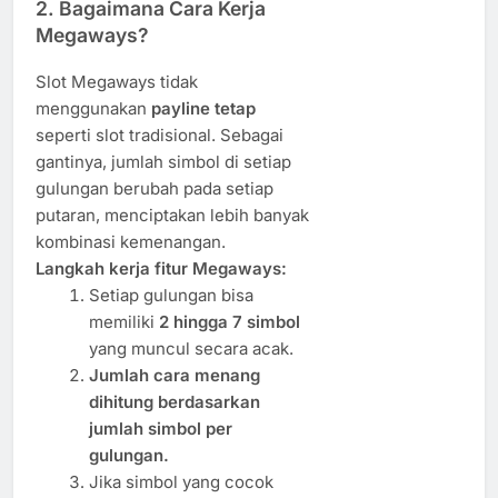
2. Bagaimana Cara Kerja
Megaways?
Slot Megaways tidak
menggunakan
payline tetap
seperti slot tradisional. Sebagai
gantinya, jumlah simbol di setiap
gulungan berubah pada setiap
putaran, menciptakan lebih banyak
kombinasi kemenangan.
Langkah kerja fitur Megaways:
Setiap gulungan bisa
memiliki
2 hingga 7 simbol
yang muncul secara acak.
Jumlah cara menang
dihitung berdasarkan
jumlah simbol per
gulungan.
Jika simbol yang cocok