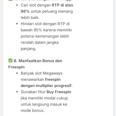
Cari slot dengan
RTP di atas
96%
untuk peluang menang
lebih baik.
Hindari slot dengan RTP di
bawah 95% karena memiliki
potensi kemenangan lebih
rendah dalam jangka
panjang.
B. Manfaatkan Bonus dan
Freespin
Banyak slot Megaways
menawarkan
freespin
dengan multiplier progresif
.
Gunakan fitur
Buy Freespin
jika memiliki modal cukup
untuk langsung masuk ke
mode bonus.