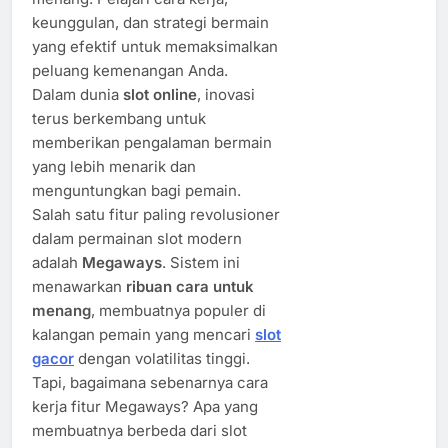
keunggulan, dan strategi bermain
yang efektif untuk memaksimalkan
peluang kemenangan Anda.
Dalam dunia
slot online
, inovasi
terus berkembang untuk
memberikan pengalaman bermain
yang lebih menarik dan
menguntungkan bagi pemain.
Salah satu fitur paling revolusioner
dalam permainan slot modern
adalah
Megaways
. Sistem ini
menawarkan
ribuan cara untuk
menang
, membuatnya populer di
kalangan pemain yang mencari
slot
gacor
dengan volatilitas tinggi.
Tapi, bagaimana sebenarnya cara
kerja fitur Megaways? Apa yang
membuatnya berbeda dari slot