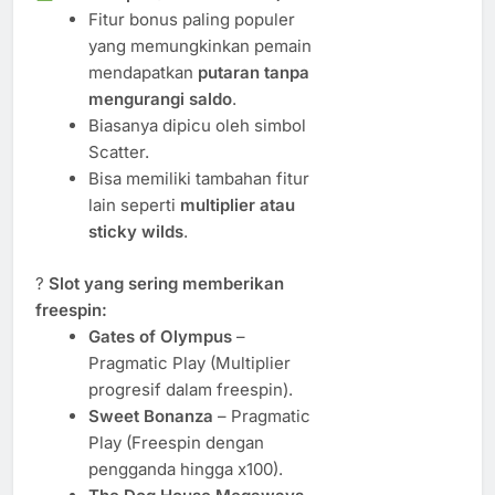
Fitur bonus paling populer
yang memungkinkan pemain
mendapatkan
putaran tanpa
mengurangi saldo
.
Biasanya dipicu oleh simbol
Scatter.
Bisa memiliki tambahan fitur
lain seperti
multiplier atau
sticky wilds
.
?
Slot yang sering memberikan
freespin:
Gates of Olympus
–
Pragmatic Play (Multiplier
progresif dalam freespin).
Sweet Bonanza
– Pragmatic
Play (Freespin dengan
pengganda hingga x100).