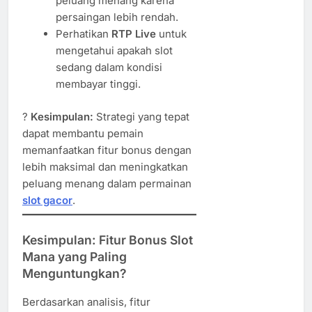
peluang menang karena
persaingan lebih rendah.
Perhatikan
RTP Live
untuk
mengetahui apakah slot
sedang dalam kondisi
membayar tinggi.
?
Kesimpulan:
Strategi yang tepat
dapat membantu pemain
memanfaatkan fitur bonus dengan
lebih maksimal dan meningkatkan
peluang menang dalam permainan
slot gacor
.
Kesimpulan: Fitur Bonus Slot
Mana yang Paling
Menguntungkan?
Berdasarkan analisis, fitur