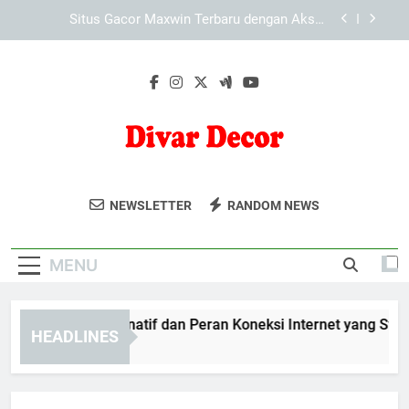
Skip
Lebih Nyaman
Media Teknologi dan Perubahan Pola Konsumsi
to
Informasi di Era Digital
content
Perkembangan Teknologi Platform Hiburan
Digital dan Peran Tiara4D dalam Ekosistem
Online
LAE138 Link Alternatif dan Peran Koneksi Internet
yang Stabil
Situs Gacor Maxwin Terbaru dengan Akses
Praktis dan Tampilan Ringan untuk Pengalaman
Lebih Nyaman
Divar Decor
Media Teknologi dan Perubahan Pola Konsumsi
Divar Decor Menyediakan Layanan Desain
Informasi di Era Digital
NEWSLETTER
RANDOM NEWS
Interior Dan Dekorasi Modern Untuk Hunian
Perkembangan Teknologi Platform Hiburan
Digital dan Peran Tiara4D dalam Ekosistem
Atau Kantor Anda.
Online
MENU
E138 Link Alternatif dan Peran Koneksi Internet yang Stabil
HEADLINES
onths Ago