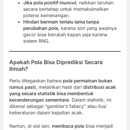
Jika pola positif muncul
, naikkan taruhan
secara bertahap untuk memaksimalkan
potensi kemenangan.
Hindari bermain terlalu lama tanpa
perubahan pola
, karena slot yang awalnya
gacor bisa berubah kapan saja karena
sistem RNG.
Apakah Pola Bisa Diprediksi Secara
Ilmiah?
Perlu ditegaskan bahwa
pola permainan bukan
rumus pasti
, melainkan hasil dari
distribusi acak
yang secara statistik bisa membentuk
kecenderungan sementara
. Dalam statistik, ini
dikenal sebagai “gambler’s fallacy” atau ilusi
keberaturan dalam kejadian acak.
Namun, di sisi lain,
membaca pola
bisa menjadi