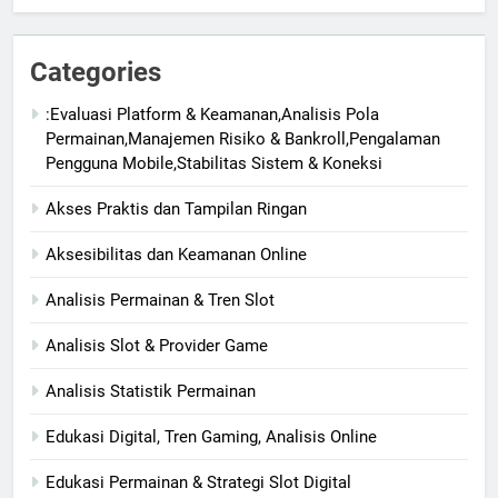
Categories
:Evaluasi Platform & Keamanan,Analisis Pola
Permainan,Manajemen Risiko & Bankroll,Pengalaman
Pengguna Mobile,Stabilitas Sistem & Koneksi
Akses Praktis dan Tampilan Ringan
Aksesibilitas dan Keamanan Online
Analisis Permainan & Tren Slot
Analisis Slot & Provider Game
Analisis Statistik Permainan
Edukasi Digital, Tren Gaming, Analisis Online
Edukasi Permainan & Strategi Slot Digital