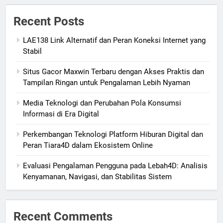
Recent Posts
LAE138 Link Alternatif dan Peran Koneksi Internet yang
Stabil
Situs Gacor Maxwin Terbaru dengan Akses Praktis dan
Tampilan Ringan untuk Pengalaman Lebih Nyaman
Media Teknologi dan Perubahan Pola Konsumsi
Informasi di Era Digital
Perkembangan Teknologi Platform Hiburan Digital dan
Peran Tiara4D dalam Ekosistem Online
Evaluasi Pengalaman Pengguna pada Lebah4D: Analisis
Kenyamanan, Navigasi, dan Stabilitas Sistem
Recent Comments