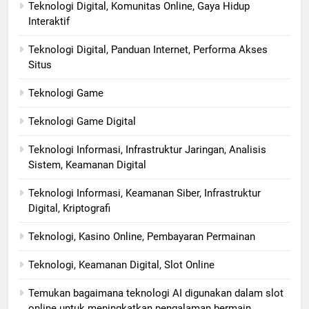
Teknologi Digital, Komunitas Online, Gaya Hidup
Interaktif
Teknologi Digital, Panduan Internet, Performa Akses
Situs
Teknologi Game
Teknologi Game Digital
Teknologi Informasi, Infrastruktur Jaringan, Analisis
Sistem, Keamanan Digital
Teknologi Informasi, Keamanan Siber, Infrastruktur
Digital, Kriptografi
Teknologi, Kasino Online, Pembayaran Permainan
Teknologi, Keamanan Digital, Slot Online
Temukan bagaimana teknologi AI digunakan dalam slot
online untuk meningkatkan pengalaman bermain,