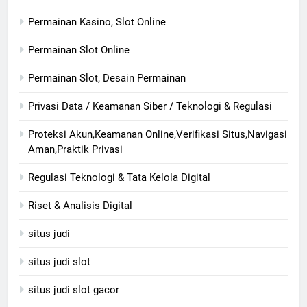
Permainan Kasino, Slot Online
Permainan Slot Online
Permainan Slot, Desain Permainan
Privasi Data / Keamanan Siber / Teknologi & Regulasi
Proteksi Akun,Keamanan Online,Verifikasi Situs,Navigasi
Aman,Praktik Privasi
Regulasi Teknologi & Tata Kelola Digital
Riset & Analisis Digital
situs judi
situs judi slot
situs judi slot gacor