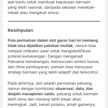
alat bantu untuk membuat keputusan bermain
yang lebih rasional, daripada sekadar menebak-
nebak atau mengikuti emosi.
Kesimpulan
Pola permainan dalam slot gacor hari ini memang
tidak bisa dijadikan patokan mutlak
, namun bisa
menjadi indikator awal untuk mengidentifikasi
potensi kemenangan. Dengan mengamati
frekuensi kemenangan, kemunculan simbol bonus,
dan ritme pembayaran, pemain bisa menyusun
strategi bermain yang lebih adaptif dan terkontrol.
Pada akhirnya, slot adalah permainan peluang,
namun dengan kombinasi
observasi, data, dan
disiplin manajemen saldo
, peluang untuk bermain
lebih lama dan menang lebih besar akan
meningkat. Jadi, kenali polamu, amati gamenya,