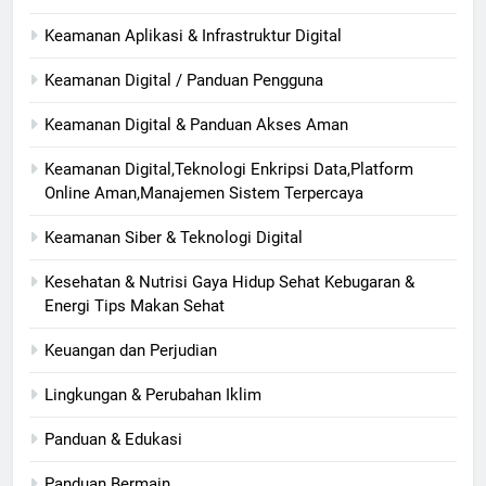
Keamanan Aplikasi & Infrastruktur Digital
Keamanan Digital / Panduan Pengguna
Keamanan Digital & Panduan Akses Aman
Keamanan Digital,Teknologi Enkripsi Data,Platform
Online Aman,Manajemen Sistem Terpercaya
Keamanan Siber & Teknologi Digital
Kesehatan & Nutrisi Gaya Hidup Sehat Kebugaran &
Energi Tips Makan Sehat
Keuangan dan Perjudian
Lingkungan & Perubahan Iklim
Panduan & Edukasi
Panduan Bermain