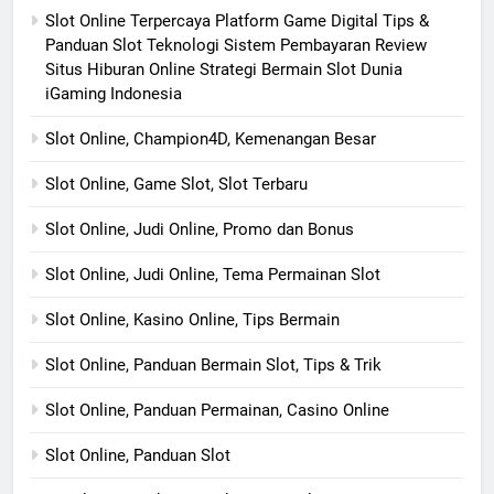
Slot Online Terpercaya Platform Game Digital Tips &
Panduan Slot Teknologi Sistem Pembayaran Review
Situs Hiburan Online Strategi Bermain Slot Dunia
iGaming Indonesia
Slot Online, Champion4D, Kemenangan Besar
Slot Online, Game Slot, Slot Terbaru
Slot Online, Judi Online, Promo dan Bonus
Slot Online, Judi Online, Tema Permainan Slot
Slot Online, Kasino Online, Tips Bermain
Slot Online, Panduan Bermain Slot, Tips & Trik
Slot Online, Panduan Permainan, Casino Online
Slot Online, Panduan Slot