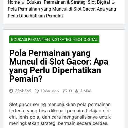
Home
Edukasi Permainan & Strategi Slot Digital
Pola Permainan yang Muncul di Slot Gacor: Apa yang
Perlu Diperhatikan Pemain?
EDUKASI PERMAINAN & STRATEGI SLOT DIGITAL
Pola Permainan yang
Muncul di Slot Gacor: Apa
yang Perlu Diperhatikan
Pemain?
0
386b565
1 Year Ago
6 Mins
Slot gacor sering menunjukkan pola permainan
tertentu yang bisa dikenali pemain. Pelajari ciri-
ciri, jenis pola, dan cara menganalisisnya untuk
meningkatkan strategi bermain secara cerdas.