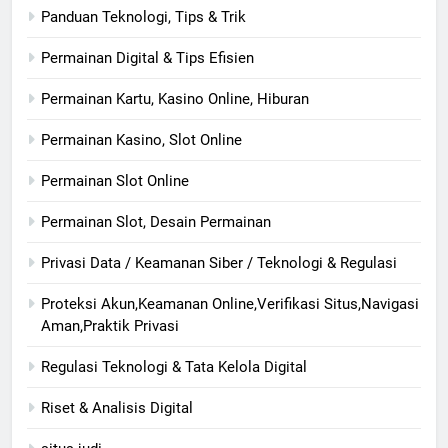
Panduan Teknologi, Tips & Trik
Permainan Digital & Tips Efisien
Permainan Kartu, Kasino Online, Hiburan
Permainan Kasino, Slot Online
Permainan Slot Online
Permainan Slot, Desain Permainan
Privasi Data / Keamanan Siber / Teknologi & Regulasi
Proteksi Akun,Keamanan Online,Verifikasi Situs,Navigasi
Aman,Praktik Privasi
Regulasi Teknologi & Tata Kelola Digital
Riset & Analisis Digital