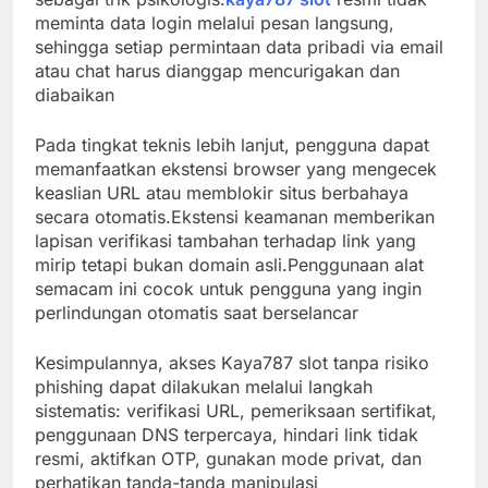
meminta data login melalui pesan langsung,
sehingga setiap permintaan data pribadi via email
atau chat harus dianggap mencurigakan dan
diabaikan
Pada tingkat teknis lebih lanjut, pengguna dapat
memanfaatkan ekstensi browser yang mengecek
keaslian URL atau memblokir situs berbahaya
secara otomatis.Ekstensi keamanan memberikan
lapisan verifikasi tambahan terhadap link yang
mirip tetapi bukan domain asli.Penggunaan alat
semacam ini cocok untuk pengguna yang ingin
perlindungan otomatis saat berselancar
Kesimpulannya, akses Kaya787 slot tanpa risiko
phishing dapat dilakukan melalui langkah
sistematis: verifikasi URL, pemeriksaan sertifikat,
penggunaan DNS terpercaya, hindari link tidak
resmi, aktifkan OTP, gunakan mode privat, dan
perhatikan tanda-tanda manipulasi