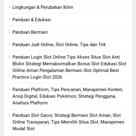
Lingkungan & Perubahan Iklim
Panduan & Edukasi
Panduan Bermain
Panduan Judi Online, Slot Online, Tips dan Trik
Panduan Login Slot Online Tips Akses Situs Slot Anti
Blokir Strategi Memaksimalkan Bonus Slot Edukasi Slot
Online Aman Pengalaman Bermain Slot Optimal Best
Practice Login Slot 2026
Panduan Platform, Tips Pencarian, Manajemen Konten,
Arsip Digital, Edukasi Pokémon, Strategi Pengguna,
Analisis Platform
Panduan Slot Gacor, Strategi Bermain Slot Aman, Slot
Online Transparan, Tips Memilih Situs Slot, Manajemen
Modal Slot