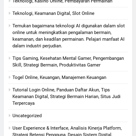
Teknologi, Kasino Online, Pembayaran Permainan
Teknologi, Keamanan Digital, Slot Online
Temukan bagaimana teknologi AI digunakan dalam slot
online untuk meningkatkan pengalaman bermain,
keamanan, dan keadilan permainan. Pelajari manfaat AI
dalam industri perjudian.
Tips Gaming, Kesehatan Mental Gamer, Pengembangan
Skill, Strategi Bermain, Produktivitas Gamer
Togel Online, Keuangan, Manajemen Keuangan
Tutorial Login Online, Panduan Daftar Akun, Tips
Keamanan Digital, Strategi Bermain Harian, Situs Judi
Terpercaya
Uncategorized
User Experience & Interface, Analisis Kinerja Platform,
Strategi Retensi Pengguna, Desain Sistem Digital,