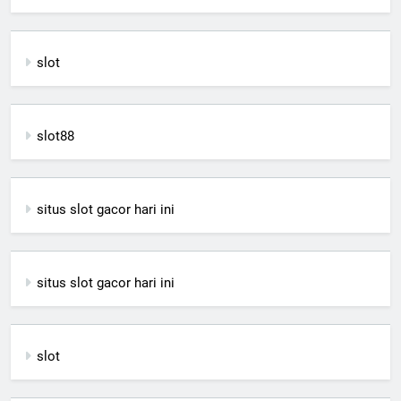
slot
slot88
situs slot gacor hari ini
situs slot gacor hari ini
slot