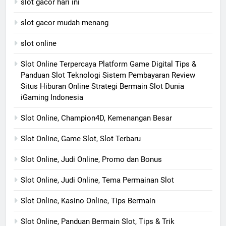
slot gacor hari ini
slot gacor mudah menang
slot online
Slot Online Terpercaya Platform Game Digital Tips &
Panduan Slot Teknologi Sistem Pembayaran Review
Situs Hiburan Online Strategi Bermain Slot Dunia
iGaming Indonesia
Slot Online, Champion4D, Kemenangan Besar
Slot Online, Game Slot, Slot Terbaru
Slot Online, Judi Online, Promo dan Bonus
Slot Online, Judi Online, Tema Permainan Slot
Slot Online, Kasino Online, Tips Bermain
Slot Online, Panduan Bermain Slot, Tips & Trik