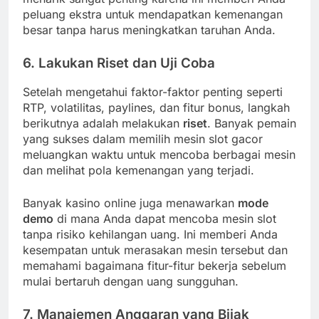
peluang ekstra untuk mendapatkan kemenangan
besar tanpa harus meningkatkan taruhan Anda.
6.
Lakukan Riset dan Uji Coba
Setelah mengetahui faktor-faktor penting seperti
RTP, volatilitas, paylines, dan fitur bonus, langkah
berikutnya adalah melakukan
riset
. Banyak pemain
yang sukses dalam memilih mesin slot gacor
meluangkan waktu untuk mencoba berbagai mesin
dan melihat pola kemenangan yang terjadi.
Banyak kasino online juga menawarkan
mode
demo
di mana Anda dapat mencoba mesin slot
tanpa risiko kehilangan uang. Ini memberi Anda
kesempatan untuk merasakan mesin tersebut dan
memahami bagaimana fitur-fitur bekerja sebelum
mulai bertaruh dengan uang sungguhan.
7.
Manajemen Anggaran yang Bijak