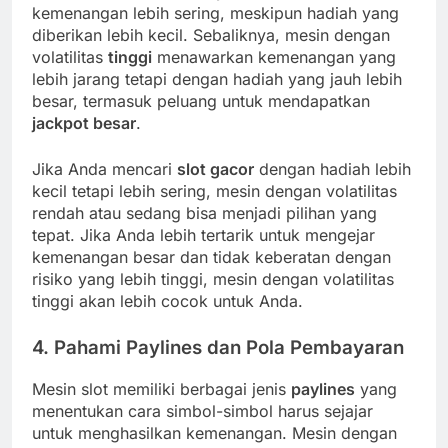
kemenangan lebih sering, meskipun hadiah yang
diberikan lebih kecil. Sebaliknya, mesin dengan
volatilitas
tinggi
menawarkan kemenangan yang
lebih jarang tetapi dengan hadiah yang jauh lebih
besar, termasuk peluang untuk mendapatkan
jackpot besar
.
Jika Anda mencari
slot gacor
dengan hadiah lebih
kecil tetapi lebih sering, mesin dengan volatilitas
rendah atau sedang bisa menjadi pilihan yang
tepat. Jika Anda lebih tertarik untuk mengejar
kemenangan besar dan tidak keberatan dengan
risiko yang lebih tinggi, mesin dengan volatilitas
tinggi akan lebih cocok untuk Anda.
4.
Pahami Paylines dan Pola Pembayaran
Mesin slot memiliki berbagai jenis
paylines
yang
menentukan cara simbol-simbol harus sejajar
untuk menghasilkan kemenangan. Mesin dengan