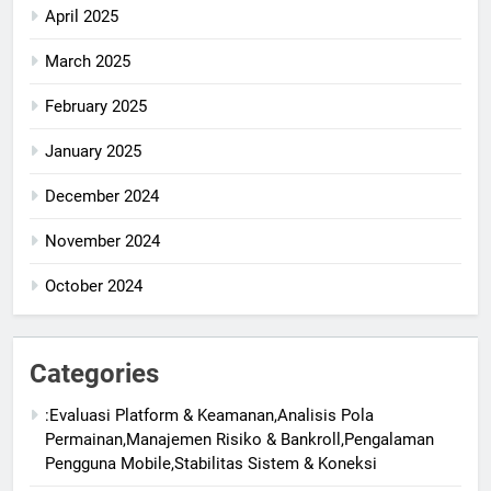
April 2025
March 2025
February 2025
January 2025
December 2024
November 2024
October 2024
Categories
:Evaluasi Platform & Keamanan,Analisis Pola
Permainan,Manajemen Risiko & Bankroll,Pengalaman
Pengguna Mobile,Stabilitas Sistem & Koneksi