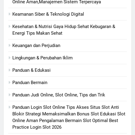
Online Aman,Manajemen Sistem Terpercaya
Keamanan Siber & Teknologi Digital
Kesehatan & Nutrisi Gaya Hidup Sehat Kebugaran &
Energi Tips Makan Sehat
Keuangan dan Perjudian
Lingkungan & Perubahan Iklim
Panduan & Edukasi
Panduan Bermain
Panduan Judi Online, Slot Online, Tips dan Trik
Panduan Login Slot Online Tips Akses Situs Slot Anti
Blokir Strategi Memaksimalkan Bonus Slot Edukasi Slot
Online Aman Pengalaman Bermain Slot Optimal Best
Practice Login Slot 2026