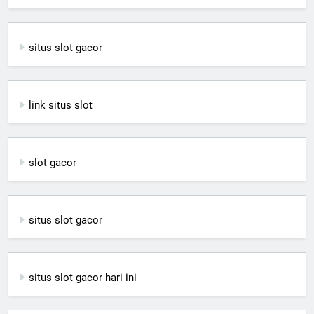
situs slot gacor
link situs slot
slot gacor
situs slot gacor
situs slot gacor hari ini