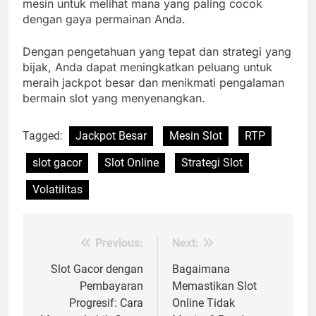
mesin untuk melihat mana yang paling cocok
dengan gaya permainan Anda.
Dengan pengetahuan yang tepat dan strategi yang
bijak, Anda dapat meningkatkan peluang untuk
meraih jackpot besar dan menikmati pengalaman
bermain slot yang menyenangkan.
Tagged:
Jackpot Besar
Mesin Slot
RTP
slot gacor
Slot Online
Strategi Slot
Volatilitas
Previous:
Next:
Post
navigation
Slot Gacor dengan
Bagaimana
Pembayaran
Memastikan Slot
Progresif: Cara
Online Tidak