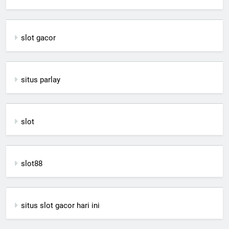
slot gacor
situs parlay
slot
slot88
situs slot gacor hari ini