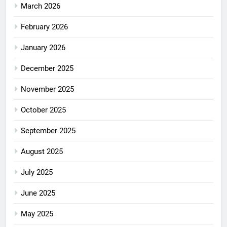
March 2026
February 2026
January 2026
December 2025
November 2025
October 2025
September 2025
August 2025
July 2025
June 2025
May 2025