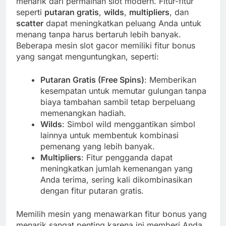
menarik dari permainan slot modern. Fitur-fitur
seperti
putaran gratis
,
wilds
,
multipliers
, dan
scatter
dapat meningkatkan peluang Anda untuk
menang tanpa harus bertaruh lebih banyak.
Beberapa mesin slot gacor memiliki fitur bonus
yang sangat menguntungkan, seperti:
Putaran Gratis (Free Spins)
: Memberikan
kesempatan untuk memutar gulungan tanpa
biaya tambahan sambil tetap berpeluang
memenangkan hadiah.
Wilds
: Simbol wild menggantikan simbol
lainnya untuk membentuk kombinasi
pemenang yang lebih banyak.
Multipliers
: Fitur pengganda dapat
meningkatkan jumlah kemenangan yang
Anda terima, sering kali dikombinasikan
dengan fitur putaran gratis.
Memilih mesin yang menawarkan fitur bonus yang
menarik sangat penting karena ini memberi Anda