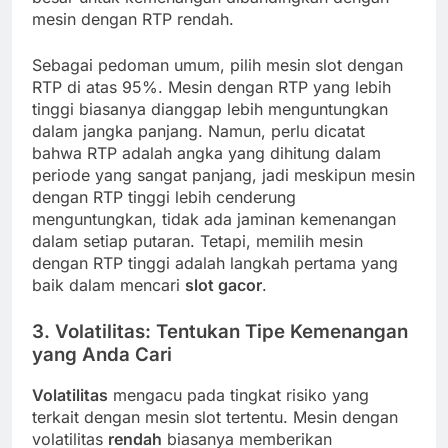
mesin dengan RTP rendah.
Sebagai pedoman umum, pilih mesin slot dengan
RTP di atas 95%. Mesin dengan RTP yang lebih
tinggi biasanya dianggap lebih menguntungkan
dalam jangka panjang. Namun, perlu dicatat
bahwa RTP adalah angka yang dihitung dalam
periode yang sangat panjang, jadi meskipun mesin
dengan RTP tinggi lebih cenderung
menguntungkan, tidak ada jaminan kemenangan
dalam setiap putaran. Tetapi, memilih mesin
dengan RTP tinggi adalah langkah pertama yang
baik dalam mencari
slot gacor
.
3.
Volatilitas: Tentukan Tipe Kemenangan
yang Anda Cari
Volatilitas
mengacu pada tingkat risiko yang
terkait dengan mesin slot tertentu. Mesin dengan
volatilitas
rendah
biasanya memberikan