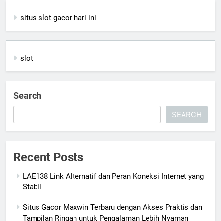
situs slot gacor hari ini
slot
Search
SEARCH
Recent Posts
LAE138 Link Alternatif dan Peran Koneksi Internet yang
Stabil
Situs Gacor Maxwin Terbaru dengan Akses Praktis dan
Tampilan Ringan untuk Pengalaman Lebih Nyaman