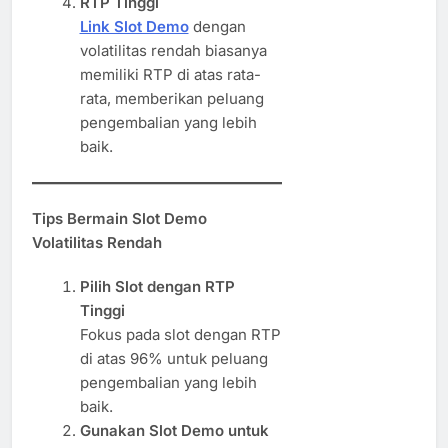
RTP Tinggi
Link Slot Demo
dengan
volatilitas rendah biasanya
memiliki RTP di atas rata-
rata, memberikan peluang
pengembalian yang lebih
baik.
Tips Bermain Slot Demo
Volatilitas Rendah
Pilih Slot dengan RTP
Tinggi
Fokus pada slot dengan RTP
di atas 96% untuk peluang
pengembalian yang lebih
baik.
Gunakan Slot Demo untuk