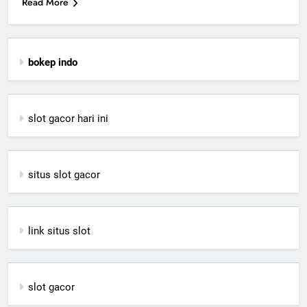
Read More
bokep indo
slot gacor hari ini
situs slot gacor
link situs slot
slot gacor