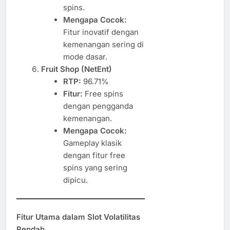
spins.
Mengapa Cocok:
Fitur inovatif dengan
kemenangan sering di
mode dasar.
Fruit Shop (NetEnt)
RTP:
96.71%
Fitur:
Free spins
dengan pengganda
kemenangan.
Mengapa Cocok:
Gameplay klasik
dengan fitur free
spins yang sering
dipicu.
Fitur Utama dalam Slot Volatilitas
Rendah