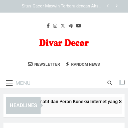
Skip
Lebih Nyaman
Media Teknologi dan Perubahan Pola Konsumsi
to
Informasi di Era Digital
content
Perkembangan Teknologi Platform Hiburan
Digital dan Peran Tiara4D dalam Ekosistem
Online
LAE138 Link Alternatif dan Peran Koneksi Internet
yang Stabil
Situs Gacor Maxwin Terbaru dengan Akses
Praktis dan Tampilan Ringan untuk Pengalaman
Lebih Nyaman
Divar Decor
Media Teknologi dan Perubahan Pola Konsumsi
Divar Decor Menyediakan Layanan Desain
Informasi di Era Digital
NEWSLETTER
RANDOM NEWS
Interior Dan Dekorasi Modern Untuk Hunian
Perkembangan Teknologi Platform Hiburan
Digital dan Peran Tiara4D dalam Ekosistem
Atau Kantor Anda.
Online
MENU
E138 Link Alternatif dan Peran Koneksi Internet yang Stabil
HEADLINES
Months Ago