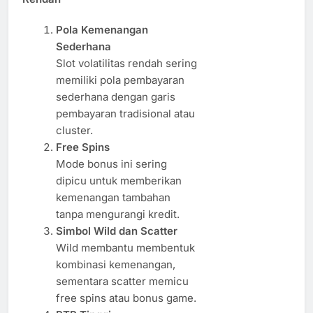
Pola Kemenangan
Sederhana
Slot volatilitas rendah sering
memiliki pola pembayaran
sederhana dengan garis
pembayaran tradisional atau
cluster.
Free Spins
Mode bonus ini sering
dipicu untuk memberikan
kemenangan tambahan
tanpa mengurangi kredit.
Simbol Wild dan Scatter
Wild membantu membentuk
kombinasi kemenangan,
sementara scatter memicu
free spins atau bonus game.