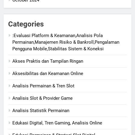
October 2024
Categories
:Evaluasi Platform & Keamanan,Analisis Pola
Permainan,Manajemen Risiko & Bankroll,Pengalaman
Pengguna Mobile,Stabilitas Sistem & Koneksi
Akses Praktis dan Tampilan Ringan
Aksesibilitas dan Keamanan Online
Analisis Permainan & Tren Slot
Analisis Slot & Provider Game
Analisis Statistik Permainan
Edukasi Digital, Tren Gaming, Analisis Online