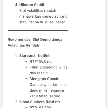
Hiburan Stabil
Slot volatilitas rendah
menawarkan gameplay yang
stabil tanpa fluktuasi besar.
Rekomendasi Slot Demo dengan
Volatilitas Rendah
Starburst (NetEnt)
RTP:
96.09%
Fitur:
Expanding wilds
dan respin.
Mengapa Cocok:
Gameplay sederhana
dengan kemenangan
kecil tetapi sering.
Blood Suckers (NetEnt)
RTP:
98.00%