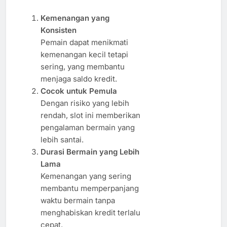
Kemenangan yang
Konsisten
Pemain dapat menikmati
kemenangan kecil tetapi
sering, yang membantu
menjaga saldo kredit.
Cocok untuk Pemula
Dengan risiko yang lebih
rendah, slot ini memberikan
pengalaman bermain yang
lebih santai.
Durasi Bermain yang Lebih
Lama
Kemenangan yang sering
membantu memperpanjang
waktu bermain tanpa
menghabiskan kredit terlalu
cepat.