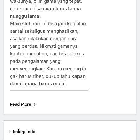
waktunya, pilih game yang tepat,
dan kamu bisa
cuan terus tanpa
nunggu lama
.
Main slot hari ini bisa jadi kegiatan
santai sekaligus menghasilkan,
asalkan dilakukan dengan cara
yang cerdas. Nikmati gamenya,
kontrol modalmu, dan tetap fokus
pada pengalaman yang
menyenangkan. Karena menang itu
gak harus ribet, cukup tahu
kapan
dan di mana harus mulai
.
Read More
bokep indo