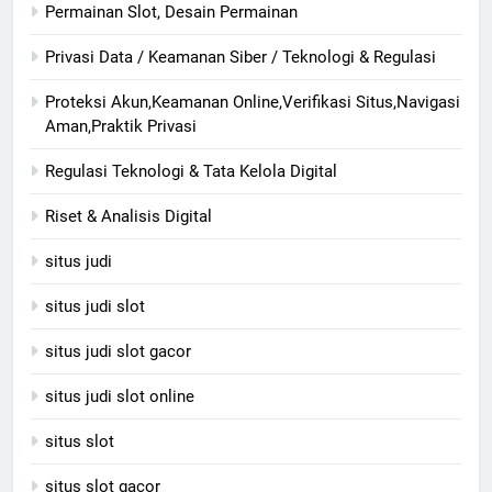
Permainan Slot, Desain Permainan
Privasi Data / Keamanan Siber / Teknologi & Regulasi
Proteksi Akun,Keamanan Online,Verifikasi Situs,Navigasi
Aman,Praktik Privasi
Regulasi Teknologi & Tata Kelola Digital
Riset & Analisis Digital
situs judi
situs judi slot
situs judi slot gacor
situs judi slot online
situs slot
situs slot gacor