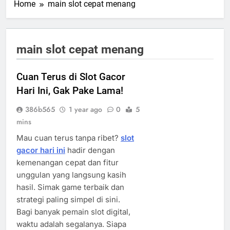
Home
main slot cepat menang
main slot cepat menang
Cuan Terus di Slot Gacor
Hari Ini, Gak Pake Lama!
386b565
1 year ago
0
5
mins
Mau cuan terus tanpa ribet?
slot
gacor hari ini
hadir dengan
kemenangan cepat dan fitur
unggulan yang langsung kasih
hasil. Simak game terbaik dan
strategi paling simpel di sini.
Bagi banyak pemain slot digital,
waktu adalah segalanya. Siapa