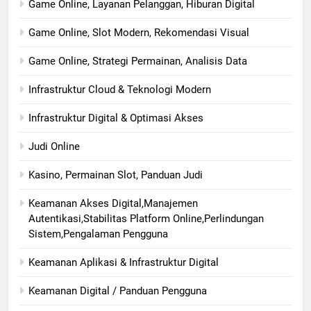
Game Online, Layanan Pelanggan, Hiburan Digital
Game Online, Slot Modern, Rekomendasi Visual
Game Online, Strategi Permainan, Analisis Data
Infrastruktur Cloud & Teknologi Modern
Infrastruktur Digital & Optimasi Akses
Judi Online
Kasino, Permainan Slot, Panduan Judi
Keamanan Akses Digital,Manajemen
Autentikasi,Stabilitas Platform Online,Perlindungan
Sistem,Pengalaman Pengguna
Keamanan Aplikasi & Infrastruktur Digital
Keamanan Digital / Panduan Pengguna