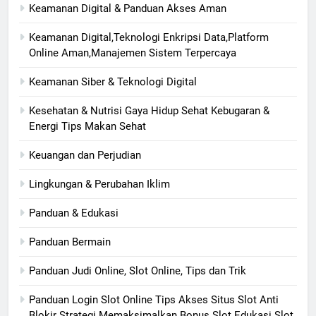
Keamanan Digital & Panduan Akses Aman
Keamanan Digital,Teknologi Enkripsi Data,Platform
Online Aman,Manajemen Sistem Terpercaya
Keamanan Siber & Teknologi Digital
Kesehatan & Nutrisi Gaya Hidup Sehat Kebugaran &
Energi Tips Makan Sehat
Keuangan dan Perjudian
Lingkungan & Perubahan Iklim
Panduan & Edukasi
Panduan Bermain
Panduan Judi Online, Slot Online, Tips dan Trik
Panduan Login Slot Online Tips Akses Situs Slot Anti
Blokir Strategi Memaksimalkan Bonus Slot Edukasi Slot