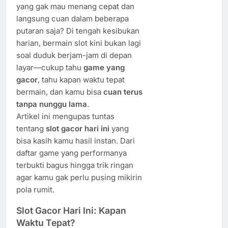
yang gak mau menang cepat dan
langsung cuan dalam beberapa
putaran saja? Di tengah kesibukan
harian, bermain slot kini bukan lagi
soal duduk berjam-jam di depan
layar—cukup tahu
game yang
gacor
, tahu kapan waktu tepat
bermain, dan kamu bisa
cuan terus
tanpa nunggu lama
.
Artikel ini mengupas tuntas
tentang
slot gacor hari ini
yang
bisa kasih kamu hasil instan. Dari
daftar game yang performanya
terbukti bagus hingga trik ringan
agar kamu gak perlu pusing mikirin
pola rumit.
Slot Gacor Hari Ini: Kapan
Waktu Tepat?