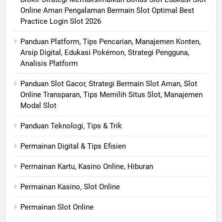
Online Aman Pengalaman Bermain Slot Optimal Best
Practice Login Slot 2026
Panduan Platform, Tips Pencarian, Manajemen Konten,
Arsip Digital, Edukasi Pokémon, Strategi Pengguna,
Analisis Platform
Panduan Slot Gacor, Strategi Bermain Slot Aman, Slot
Online Transparan, Tips Memilih Situs Slot, Manajemen
Modal Slot
Panduan Teknologi, Tips & Trik
Permainan Digital & Tips Efisien
Permainan Kartu, Kasino Online, Hiburan
Permainan Kasino, Slot Online
Permainan Slot Online