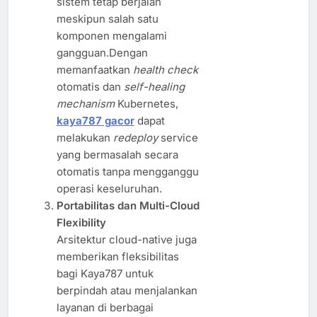
sistem tetap berjalan
meskipun salah satu
komponen mengalami
gangguan.Dengan
memanfaatkan
health check
otomatis dan
self-healing
mechanism
Kubernetes,
kaya787 gacor
dapat
melakukan
redeploy
service
yang bermasalah secara
otomatis tanpa mengganggu
operasi keseluruhan.
Portabilitas dan Multi-Cloud
Flexibility
Arsitektur cloud-native juga
memberikan fleksibilitas
bagi Kaya787 untuk
berpindah atau menjalankan
layanan di berbagai