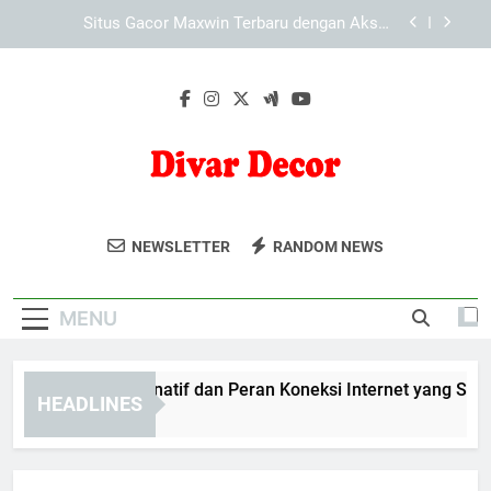
Skip
Lebih Nyaman
Media Teknologi dan Perubahan Pola Konsumsi
to
Informasi di Era Digital
content
Perkembangan Teknologi Platform Hiburan
Digital dan Peran Tiara4D dalam Ekosistem
Online
LAE138 Link Alternatif dan Peran Koneksi Internet
yang Stabil
Situs Gacor Maxwin Terbaru dengan Akses
Praktis dan Tampilan Ringan untuk Pengalaman
Lebih Nyaman
Divar Decor
Media Teknologi dan Perubahan Pola Konsumsi
Divar Decor Menyediakan Layanan Desain
Informasi di Era Digital
NEWSLETTER
RANDOM NEWS
Interior Dan Dekorasi Modern Untuk Hunian
Perkembangan Teknologi Platform Hiburan
Digital dan Peran Tiara4D dalam Ekosistem
Atau Kantor Anda.
Online
MENU
E138 Link Alternatif dan Peran Koneksi Internet yang Stabil
HEADLINES
onths Ago