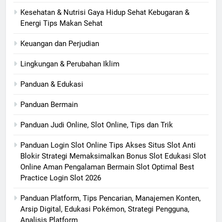
Kesehatan & Nutrisi Gaya Hidup Sehat Kebugaran &
Energi Tips Makan Sehat
Keuangan dan Perjudian
Lingkungan & Perubahan Iklim
Panduan & Edukasi
Panduan Bermain
Panduan Judi Online, Slot Online, Tips dan Trik
Panduan Login Slot Online Tips Akses Situs Slot Anti
Blokir Strategi Memaksimalkan Bonus Slot Edukasi Slot
Online Aman Pengalaman Bermain Slot Optimal Best
Practice Login Slot 2026
Panduan Platform, Tips Pencarian, Manajemen Konten,
Arsip Digital, Edukasi Pokémon, Strategi Pengguna,
Analisis Platform