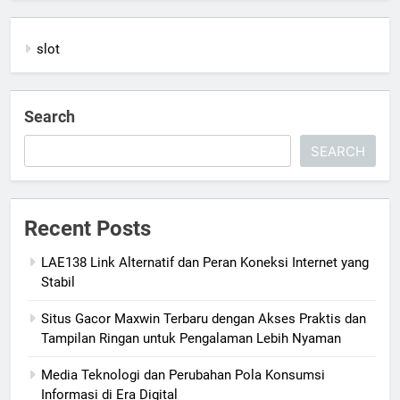
slot
Search
SEARCH
Recent Posts
LAE138 Link Alternatif dan Peran Koneksi Internet yang
Stabil
Situs Gacor Maxwin Terbaru dengan Akses Praktis dan
Tampilan Ringan untuk Pengalaman Lebih Nyaman
Media Teknologi dan Perubahan Pola Konsumsi
Informasi di Era Digital