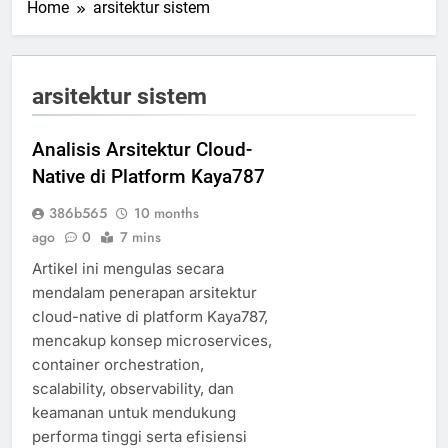
Home
arsitektur sistem
arsitektur sistem
Analisis Arsitektur Cloud-
Native di Platform Kaya787
386b565
10 months
ago
0
7 mins
Artikel ini mengulas secara
mendalam penerapan arsitektur
cloud-native di platform Kaya787,
mencakup konsep microservices,
container orchestration,
scalability, observability, dan
keamanan untuk mendukung
performa tinggi serta efisiensi