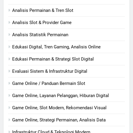
Analisis Permainan & Tren Slot
Analisis Slot & Provider Game
Analisis Statistik Permainan
Edukasi Digital, Tren Gaming, Analisis Online
Edukasi Permainan & Strategi Slot Digital
Evaluasi Sistem & Infrastruktur Digital
Game Online / Panduan Bermain Slot
Game Online, Layanan Pelanggan, Hiburan Digital
Game Online, Slot Modern, Rekomendasi Visual
Game Online, Strategi Permainan, Analisis Data
Infrastruktur Cloud & Teknologi Modern