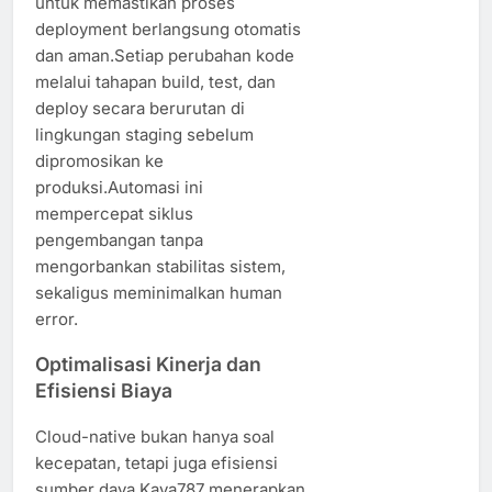
untuk memastikan proses
deployment berlangsung otomatis
dan aman.Setiap perubahan kode
melalui tahapan build, test, dan
deploy secara berurutan di
lingkungan staging sebelum
dipromosikan ke
produksi.Automasi ini
mempercepat siklus
pengembangan tanpa
mengorbankan stabilitas sistem,
sekaligus meminimalkan human
error.
Optimalisasi Kinerja dan
Efisiensi Biaya
Cloud-native bukan hanya soal
kecepatan, tetapi juga efisiensi
sumber daya.Kaya787 menerapkan