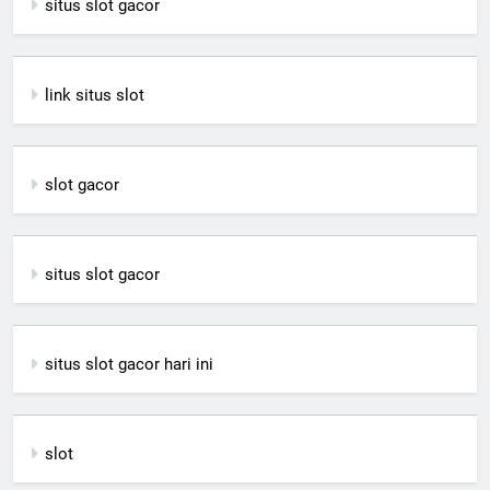
situs slot gacor
link situs slot
slot gacor
situs slot gacor
situs slot gacor hari ini
slot