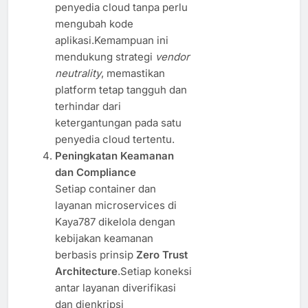
penyedia cloud tanpa perlu
mengubah kode
aplikasi.Kemampuan ini
mendukung strategi
vendor
neutrality
, memastikan
platform tetap tangguh dan
terhindar dari
ketergantungan pada satu
penyedia cloud tertentu.
Peningkatan Keamanan
dan Compliance
Setiap container dan
layanan microservices di
Kaya787 dikelola dengan
kebijakan keamanan
berbasis prinsip
Zero Trust
Architecture
.Setiap koneksi
antar layanan diverifikasi
dan dienkripsi