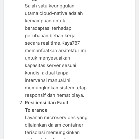
Salah satu keunggulan
utama cloud-native adalah
kemampuan untuk
beradaptasi terhadap
perubahan beban kerja
secara real time.Kaya787
memanfaatkan arsitektur ini
untuk menyesuaikan
kapasitas server sesuai
kondisi aktual tanpa
intervensi manual.Ini
memungkinkan sistem tetap
responsif dan hemat biaya.
Resiliensi dan Fault
Tolerance
Layanan microservices yang
dijalankan dalam container
terisolasi memungkinkan