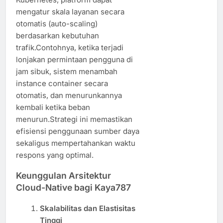
mengatur skala layanan secara
otomatis (auto-scaling)
berdasarkan kebutuhan
trafik.Contohnya, ketika terjadi
lonjakan permintaan pengguna di
jam sibuk, sistem menambah
instance container secara
otomatis, dan menurunkannya
kembali ketika beban
menurun.Strategi ini memastikan
efisiensi penggunaan sumber daya
sekaligus mempertahankan waktu
respons yang optimal.
Keunggulan Arsitektur
Cloud-Native bagi Kaya787
Skalabilitas dan Elastisitas
Tinggi