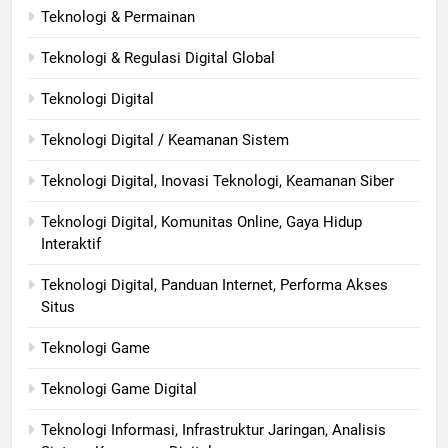
Teknologi & Permainan
Teknologi & Regulasi Digital Global
Teknologi Digital
Teknologi Digital / Keamanan Sistem
Teknologi Digital, Inovasi Teknologi, Keamanan Siber
Teknologi Digital, Komunitas Online, Gaya Hidup
Interaktif
Teknologi Digital, Panduan Internet, Performa Akses
Situs
Teknologi Game
Teknologi Game Digital
Teknologi Informasi, Infrastruktur Jaringan, Analisis