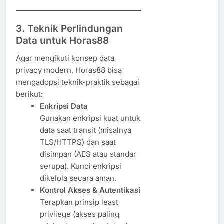
3. Teknik Perlindungan
Data untuk Horas88
Agar mengikuti konsep data
privacy modern, Horas88 bisa
mengadopsi teknik-praktik sebagai
berikut:
Enkripsi Data
Gunakan enkripsi kuat untuk
data saat transit (misalnya
TLS/HTTPS) dan saat
disimpan (AES atau standar
serupa). Kunci enkripsi
dikelola secara aman.
Kontrol Akses & Autentikasi
Terapkan prinsip least
privilege (akses paling