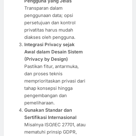
Pengguna yang Jelas
Transparan dalam
penggunaan data; opsi
persetujuan dan kontrol
privatitas harus mudah
diakses oleh pengguna.
Integrasi Privacy sejak
Awal dalam Desain Sistem
(Privacy by Design)
Pastikan fitur, antarmuka,
dan proses teknis
memprioritaskan privasi dari
tahap konsepsi hingga
pengembangan dan
pemeliharaan.
Gunakan Standar dan
Sertifikasi Internasional
Misalnya ISO/IEC 27701, atau
mematuhi prinsip GDPR,