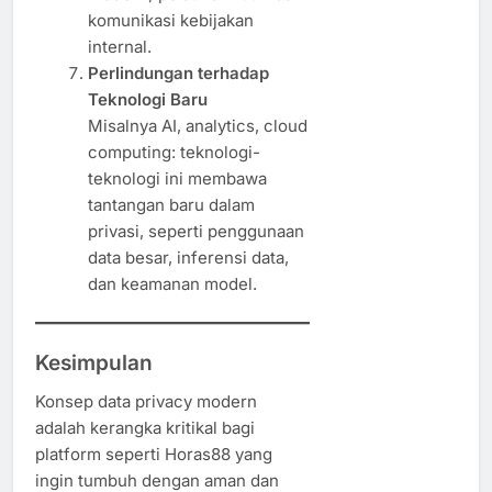
komunikasi kebijakan
internal.
Perlindungan terhadap
Teknologi Baru
Misalnya AI, analytics, cloud
computing: teknologi-
teknologi ini membawa
tantangan baru dalam
privasi, seperti penggunaan
data besar, inferensi data,
dan keamanan model.
Kesimpulan
Konsep data privacy modern
adalah kerangka kritikal bagi
platform seperti Horas88 yang
ingin tumbuh dengan aman dan