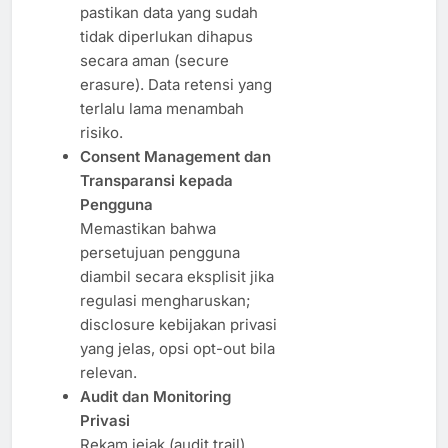
pastikan data yang sudah
tidak diperlukan dihapus
secara aman (secure
erasure). Data retensi yang
terlalu lama menambah
risiko.
Consent Management dan
Transparansi kepada
Pengguna
Memastikan bahwa
persetujuan pengguna
diambil secara eksplisit jika
regulasi mengharuskan;
disclosure kebijakan privasi
yang jelas, opsi opt-out bila
relevan.
Audit dan Monitoring
Privasi
Rekam jejak (audit trail)