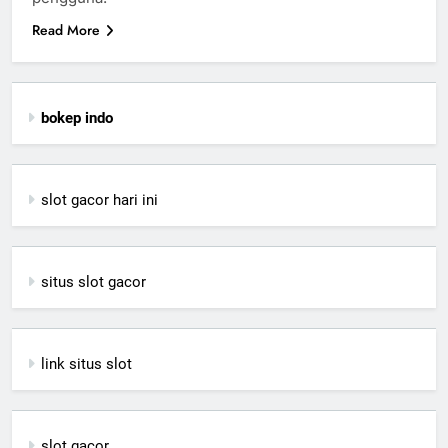
Read More
bokep indo
slot gacor hari ini
situs slot gacor
link situs slot
slot gacor