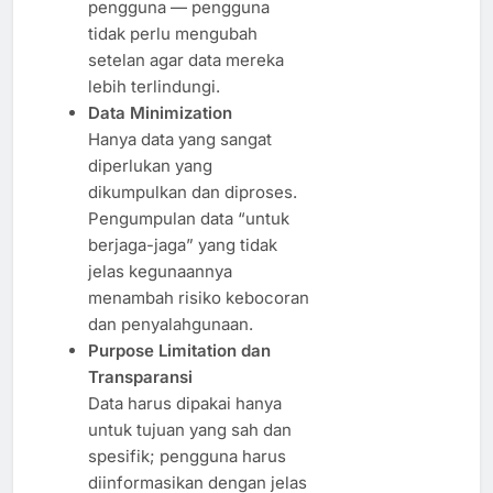
pengguna — pengguna
tidak perlu mengubah
setelan agar data mereka
lebih terlindungi.
Data Minimization
Hanya data yang sangat
diperlukan yang
dikumpulkan dan diproses.
Pengumpulan data “untuk
berjaga-jaga” yang tidak
jelas kegunaannya
menambah risiko kebocoran
dan penyalahgunaan.
Purpose Limitation dan
Transparansi
Data harus dipakai hanya
untuk tujuan yang sah dan
spesifik; pengguna harus
diinformasikan dengan jelas