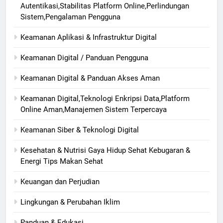
Autentikasi,Stabilitas Platform Online,Perlindungan
Sistem,Pengalaman Pengguna
Keamanan Aplikasi & Infrastruktur Digital
Keamanan Digital / Panduan Pengguna
Keamanan Digital & Panduan Akses Aman
Keamanan Digital,Teknologi Enkripsi Data,Platform
Online Aman,Manajemen Sistem Terpercaya
Keamanan Siber & Teknologi Digital
Kesehatan & Nutrisi Gaya Hidup Sehat Kebugaran &
Energi Tips Makan Sehat
Keuangan dan Perjudian
Lingkungan & Perubahan Iklim
Panduan & Edukasi