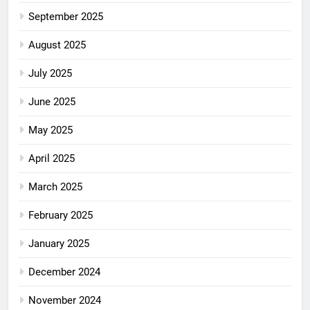
September 2025
August 2025
July 2025
June 2025
May 2025
April 2025
March 2025
February 2025
January 2025
December 2024
November 2024